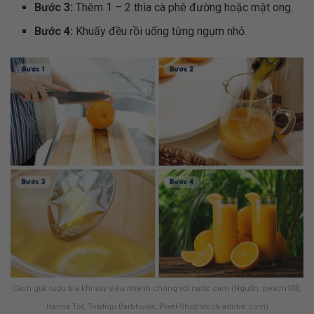
Bước 3:
Thêm 1 – 2 thìa cà phê đường hoặc mật ong.
Bước 4:
Khuấy đều rồi uống từng ngụm nhỏ.
Cách giải rượu bia khi say siêu nhanh chóng với nước cam (Nguồn: peach100,
Hanna Tor, Towfiqu Barbhuiya, Pixel-Shot/stock.adobe.com)