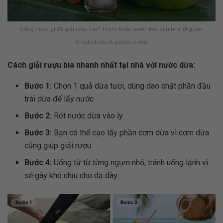
Uống nước gì để giải rượu bia? Tham khảo nước dừa bạn nhé (Nguồn:
Chaded/stock.adobe.com)
Cách giải rượu bia nhanh nhất tại nhà với nước dừa:
Bước 1:
Chọn 1 quả dừa tươi, dùng dao chặt phần đầu
trái dừa để lấy nước
Bước 2:
Rót nước dừa vào ly.
Bước 3:
Bạn có thể cạo lấy phần cơm dừa vì cơm dừa
cũng giúp giải rượu.
Bước 4:
Uống từ từ từng ngụm nhỏ, tránh uống lạnh vì
sẽ gây khó chịu cho dạ dày.