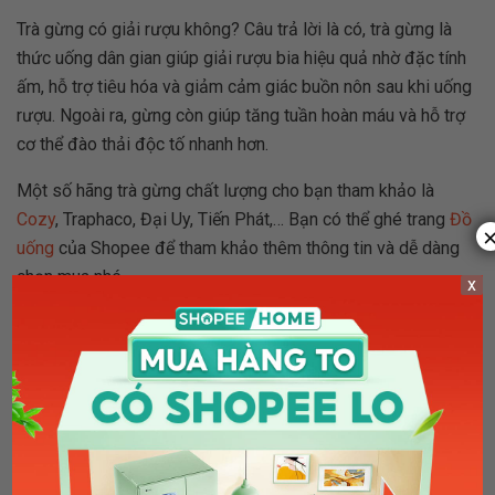
Trà gừng có giải rượu không? Câu trả lời là có, trà gừng là
thức uống dân gian giúp giải rượu bia hiệu quả nhờ đặc tính
ấm, hỗ trợ tiêu hóa và giảm cảm giác buồn nôn sau khi uống
rượu. Ngoài ra, gừng còn giúp tăng tuần hoàn máu và hỗ trợ
cơ thể đào thải độc tố nhanh hơn.
Một số hãng trà gừng chất lượng cho bạn tham khảo là
Cozy
, Traphaco, Đại Uy, Tiến Phát,… Bạn có thể ghé trang
Đồ
uống
của Shopee để tham khảo thêm thông tin và dễ dàng
chọn mua nhé.
x