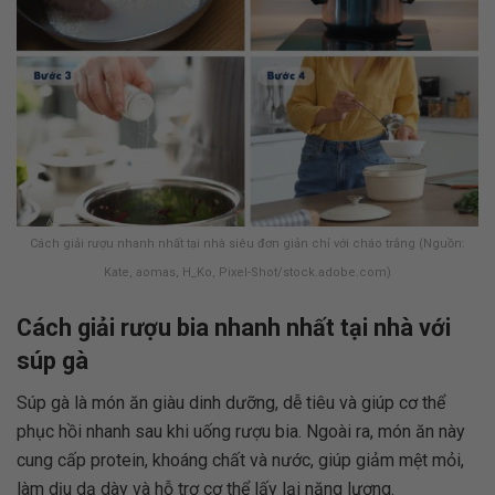
Cách giải rượu nhanh nhất tại nhà siêu đơn giản chỉ với cháo trắng (Nguồn:
Kate, aomas, H_Ko, Pixel-Shot/stock.adobe.com)
Cách giải rượu bia nhanh nhất tại nhà với
súp gà
Súp gà là món ăn giàu dinh dưỡng, dễ tiêu và giúp cơ thể
phục hồi nhanh sau khi uống rượu bia. Ngoài ra, món ăn này
cung cấp protein, khoáng chất và nước, giúp giảm mệt mỏi,
làm dịu dạ dày và hỗ trợ cơ thể lấy lại năng lượng.