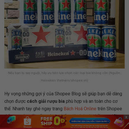
Nếu bạn bị say nguội, hãy ưu tiên lựa chọn các loại bia không cồn (Nguồn:
Heineken Vietnam/shopee.vn)
Hy vọng những gợi ý của Shopee Blog sẽ giúp bạn dễ dàng
chọn được
cách giải rượu bia
phù hợp và an toàn cho cơ
thể. Nhanh tay ghé ngay trang
Bách Hoá Online
trên Shopee
để mua sắm đồ uống, thực phẩm tiện lợi với nhiều ưu đãi
x
hấp dẫn. Và đừng quên theo dõi chuyên mục
Sự kiện
của