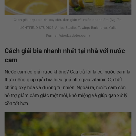
Cách giải rượu bia khi say siêu đơn giản với nước chanh ấm (Nguồn:
LIGHTFIELD STUDIOS, Africa Studio, Towfiqu Barbhuiya, Yulia
Furman/stock.adobe.com)
Cách giải bia nhanh nhất tại nhà với nước
cam
Nước cam có giải rượu không? Câu trả lời là có, nước cam là
thức uống giúp giải bia hiệu quả nhờ giàu vitamin C, chất
chống oxy hóa và đường tự nhiên. Ngoài ra, nước cam còn
hỗ trợ giảm cảm giác mệt mỏi, khô miệng và giúp gan xử lý
cồn tốt hơn.