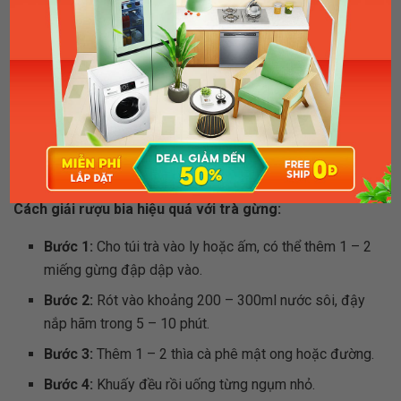
Trà gừng có giải rượu không? Câu trả lời là có, trà gừng giúp giải rượu bia hiệu
quả (Nguồn: tan4ikk/stock.adobe.com)
Cách giải rượu bia hiệu quả với trà gừng:
Bước 1:
Cho túi trà vào ly hoặc ấm, có thể thêm 1 – 2
miếng gừng đập dập vào.
Bước 2:
Rót vào khoảng 200 – 300ml nước sôi, đậy
nắp hãm trong 5 – 10 phút.
Bước 3:
Thêm 1 – 2 thìa cà phê mật ong hoặc đường.
Bước 4:
Khuấy đều rồi uống từng ngụm nhỏ.