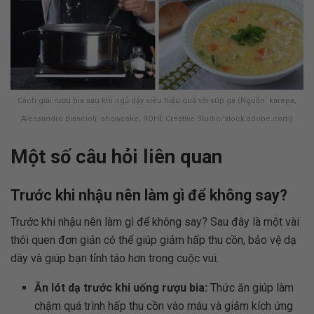
Cách giải rượu bia sau khi ngủ dậy siêu hiệu quả với súp gà (Nguồn: karepa,
Alessandro Biascioli, showcake, ROHE Creative Studio/stock.adobe.com)
Một số câu hỏi liên quan
Trước khi nhậu nên làm gì để không say?
Trước khi nhậu nên làm gì để không say? Sau đây là một vài
thói quen đơn giản có thể giúp giảm hấp thu cồn, bảo vệ dạ
dày và giúp bạn tỉnh táo hơn trong cuộc vui.
Ăn lót dạ trước khi uống rượu bia:
Thức ăn giúp làm
chậm quá trình hấp thu cồn vào máu và giảm kích ứng