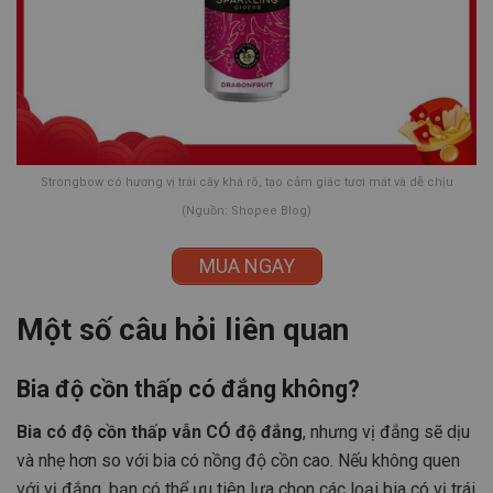
Strongbow có hương vị trái cây khá rõ, tạo cảm giác tươi mát và dễ chịu
(Nguồn: Shopee Blog)
MUA NGAY
Một số câu hỏi liên quan
Bia độ cồn thấp có đắng không?
Bia có độ cồn thấp vẫn CÓ độ đắng
, nhưng vị đắng sẽ dịu
và nhẹ hơn so với bia có nồng độ cồn cao. Nếu không quen
với vị đắng, bạn có thể ưu tiên lựa chọn các loại bia có vị trái