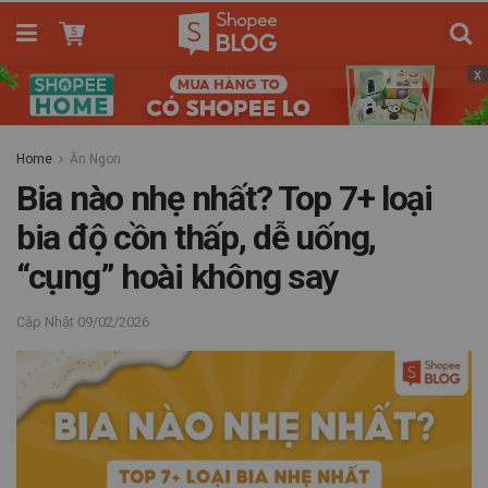
x
Home
Ăn Ngon
Bia nào nhẹ nhất? Top 7+ loại
bia độ cồn thấp, dễ uống,
“cụng” hoài không say
09/02/2026