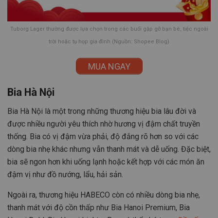
Tuborg Lager thường được lựa chọn trong các buổi gặp gỡ bạn bè, tiệc ngoài
trời hoặc tụ họp gia đình (Nguồn: Shopee Blog)
MUA NGAY
Bia Hà Nội
Bia Hà Nội là một trong những thương hiệu bia lâu đời và
được nhiều người yêu thích nhờ hương vị đậm chất truyền
thống. Bia có vị đậm vừa phải, độ đắng rõ hơn so với các
dòng bia nhẹ khác nhưng vẫn thanh mát và dễ uống. Đặc biệt,
bia sẽ ngon hơn khi uống lạnh hoặc kết hợp với các món ăn
đậm vị như đồ nướng, lẩu, hải sản.
Ngoài ra, thương hiệu HABECO còn có nhiều dòng bia nhẹ,
thanh mát với độ cồn thấp như Bia Hanoi Premium, Bia