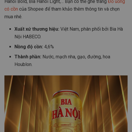
Hanoi Bold, Bia Hanoi Light,… Bạn có thể ghé trang
Đồ uống
có cồn
của Shopee để tham khảo thêm thông tin và chọn
mua nhé.
Xuất xứ thương hiệu:
Việt Nam, phân phối bởi Bia Hà
Nội HABECO.
Nồng độ cồn:
4,6%
Thành phần:
Nước, mạch nha, gạo, đường, hoa
Houblon.