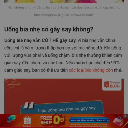
Nếu không thích vị đắng, bạn có thể chọn các loại bia có vị trái cây dễ chịu
như Strongbow (Nguồn: elmwood.com)
Uống bia nhẹ có gây say không?
Uống bia nhẹ vẫn CÓ THỂ gây say
, vì bia nhẹ vẫn chứa
cồn, chỉ là hàm lượng thấp hơn so với bia nặng độ. Khi uống
với lượng vừa phải và uống chậm, bia nhẹ thường khiến cảm
giác say đến chậm và nhẹ hơn. Nếu muốn hạn chế đến 99%
cảm giác say, bạn có thể ưu tiên
các loại bia không cồn
nhé.
x