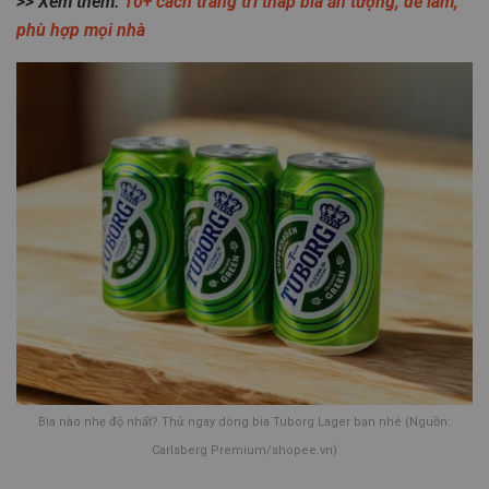
>> Xem thêm:
10+ cách trang trí tháp bia ấn tượng, dễ làm,
phù hợp mọi nhà
Bia nào nhẹ độ nhất? Thử ngay dòng bia Tuborg Lager bạn nhé (Nguồn:
Carlsberg Premium/shopee.vn)