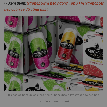
>> Xem thêm:
Strongbow vị nào ngon? Top 7+ vị Strongbow
siêu cuốn và dễ uống nhất
Bia nào có nồng độ cồn thấp nhất? Tham khảo ngay Strongbow bạn nhé
(Nguồn: elmwood.com)