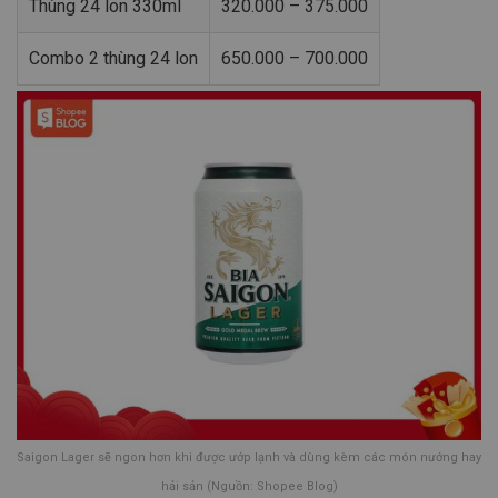
Thùng 24 lon 330ml
320.000 – 375.000
Combo 2 thùng 24 lon
650.000 – 700.000
Saigon Lager sẽ ngon hơn khi được ướp lạnh và dùng kèm các món nướng hay
hải sản (Nguồn: Shopee Blog)