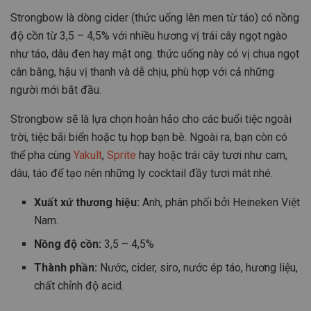
Strongbow là dòng cider (thức uống lên men từ táo) có nồng
độ cồn từ 3,5 – 4,5% với nhiều hương vị trái cây ngọt ngào
như táo, dâu đen hay mật ong. thức uống này có vị chua ngọt
cân bằng, hậu vị thanh và dễ chịu, phù hợp với cả những
người mới bắt đầu.
Strongbow sẽ là lựa chọn hoàn hảo cho các buổi tiệc ngoài
trời, tiệc bãi biển hoặc tụ họp bạn bè. Ngoài ra, bạn còn có
thể pha cùng
Yakult
,
Sprite
hay hoặc trái cây tươi như cam,
dâu, táo để tạo nên những ly cocktail đầy tươi mát nhé.
Xuất xứ thương hiệu:
Anh, phân phối bởi Heineken Việt
Nam.
Nồng độ cồn:
3,5 – 4,5%
Thành phần:
Nước, cider, siro, nước ép táo, hương liệu,
chất chỉnh độ acid.