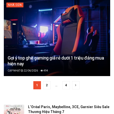
NHÀ CỬA
Gợi ý top ghế gaming giá rẻ dưới 1 triệu đáng mua
hiện nay
22/06/2026
494
1
2
…
4
L’Oréal Paris, Maybelline, 3CE, Garnier Siêu Sale
Thương Hiệu Tháng 7