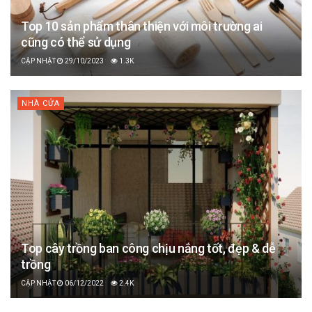
Top 10 sản phẩm thân thiện với môi trường ai
cũng có thể sử dụng
29/10/2023
1.3K
NHÀ CỬA
Top cây trồng ban công chịu nắng tốt, đẹp & dễ
trồng
06/12/2022
2.4K