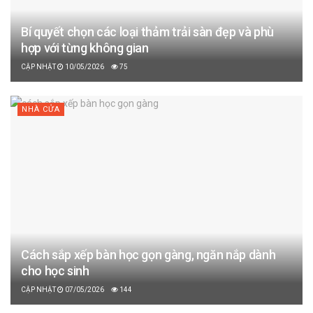
Bí quyết chọn các loại thảm trải sàn đẹp và phù
hợp với từng không gian
10/05/2026
75
NHÀ CỬA
Cách sắp xếp bàn học gọn gàng, ngăn nắp dành
cho học sinh
07/05/2026
144