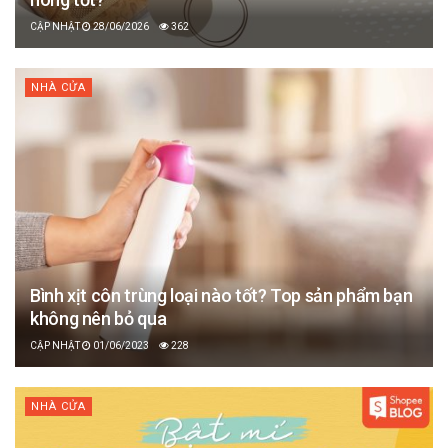
28/06/2026
362
NHÀ CỬA
Bình xịt côn trùng loại nào tốt? Top sản phẩm bạn
không nên bỏ qua
01/06/2023
228
NHÀ CỬA