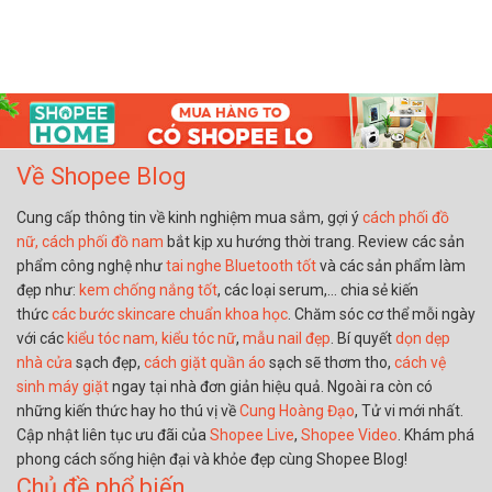
Về Shopee Blog
Cung cấp thông tin về kinh nghiệm mua sắm, gợi ý
cách phối đồ
nữ,
cách phối đồ nam
bắt kịp xu hướng thời trang. Review các sản
phẩm công nghệ như
tai nghe Bluetooth tốt
và các sản phẩm làm
đẹp như:
kem chống nắng tốt
, các loại serum,… chia sẻ kiến
thức
các bước skincare chuẩn khoa học
. Chăm sóc cơ thể mỗi ngày
với các
kiểu tóc nam,
kiểu tóc nữ
,
mẫu nail đẹp
. Bí quyết
dọn dẹp
nhà cửa
sạch đẹp,
cách giặt quần áo
sạch sẽ thơm tho,
cách vệ
sinh máy giặt
ngay tại nhà đơn giản hiệu quả. Ngoài ra còn có
những kiến thức hay ho thú vị về
Cung Hoàng Đạo
, Tử vi mới nhất.
Cập nhật liên tục ưu đãi của
Shopee Live
,
Shopee Video
. Khám phá
phong cách sống hiện đại và khỏe đẹp cùng Shopee Blog!
Chủ đề phổ biến