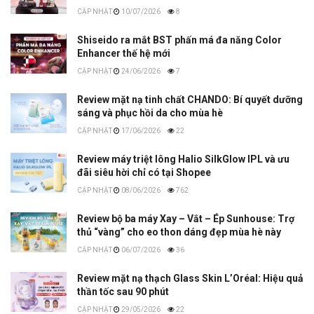
10/07/2026
8
Shiseido ra mắt BST phấn má đa năng Color
Enhancer thế hệ mới
24/06/2026
7
Review mặt nạ tinh chất CHANDO: Bí quyết dưỡng
sáng và phục hồi da cho mùa hè
17/06/2026
22
Review máy triệt lông Halio SilkGlow IPL và ưu
đãi siêu hời chỉ có tại Shopee
08/06/2026
762
Review bộ ba máy Xay – Vắt – Ép Sunhouse: Trợ
thủ “vàng” cho eo thon dáng đẹp mùa hè này
06/07/2026
36
Review mặt nạ thạch Glass Skin L’Oréal: Hiệu quả
thần tốc sau 90 phút
29/05/2026
22