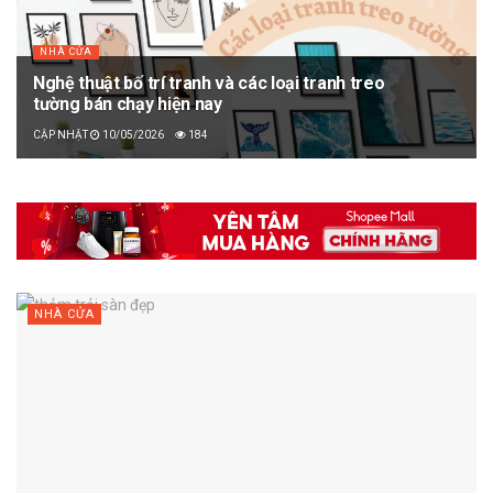
NHÀ CỬA
Nghệ thuật bố trí tranh và các loại tranh treo
tường bán chạy hiện nay
10/05/2026
184
NHÀ CỬA