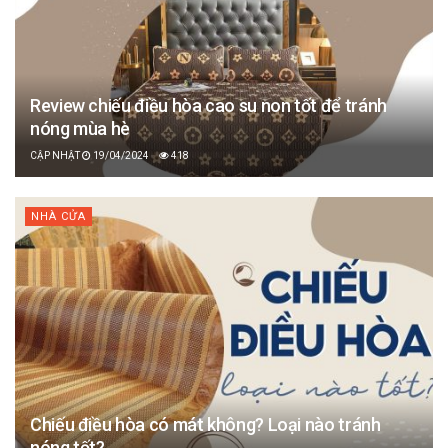
Review chiếu điều hòa cao su non tốt để tránh
nóng mùa hè
19/04/2024
418
NHÀ CỬA
Chiếu điều hòa có mát không? Loại nào tránh
nóng tốt?