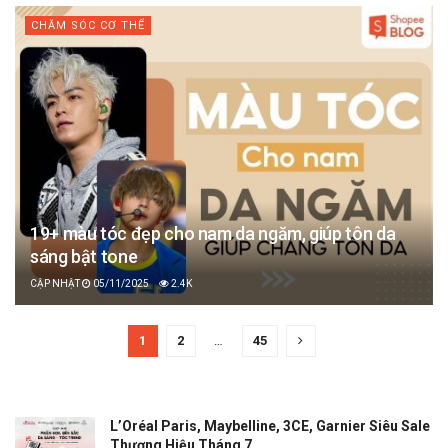
CHĂM SÓC CƠ THỂ
19+ màu tóc đẹp cho nam da ngăm, giúp tôn da
sáng bật tone
05/11/2025
2.4K
1
2
…
45
L’Oréal Paris, Maybelline, 3CE, Garnier Siêu Sale
Thương Hiệu Tháng 7