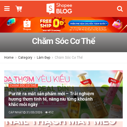
Chăm Sóc Cơ Thể
Home
Category
Làm Đẹp
Chăm Sóc Cơ Thể
CHĂM SÓC CƠ THỂ
Purité ra mắt sản phẩm mới – Trải nghiệm
hương thơm tinh tế, nâng niu từng khoảnh
khắc mỗi ngày
31/03/2026
452