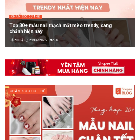
CHĂM SÓC CƠ THỂ
Top 30+ mẫu nail thạch mắt mèo trendy, sang
chảnh hiện nay
28/06/2026
916
CHĂM SÓC CƠ THỂ