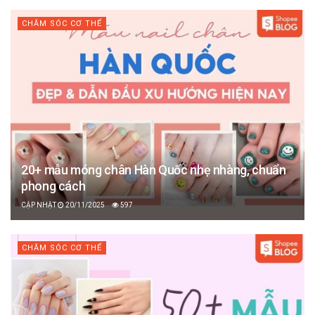
CHĂM SÓC CƠ THỂ
20+ mẫu móng chân Hàn Quốc nhẹ nhàng, chuẩn
phong cách
20/11/2025
597
CHĂM SÓC CƠ THỂ