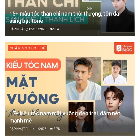
15+ màu tóc than chì nam thời thượng, tôn da
sáng bật tone
05/11/2025
904
CHĂM SÓC CƠ THỂ
17+ kiểu tóc nam mặt vuông đẹp trai, đậm nét
mạnh mẽ
11/11/2025
2.7K