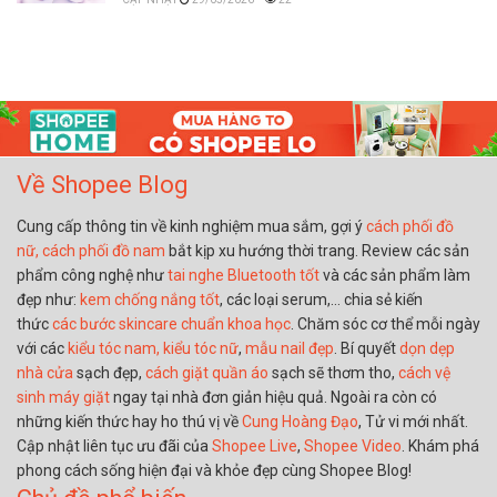
Về Shopee Blog
Cung cấp thông tin về kinh nghiệm mua sắm, gợi ý
cách phối đồ
nữ,
cách phối đồ nam
bắt kịp xu hướng thời trang. Review các sản
phẩm công nghệ như
tai nghe Bluetooth tốt
và các sản phẩm làm
đẹp như:
kem chống nắng tốt
, các loại serum,… chia sẻ kiến
thức
các bước skincare chuẩn khoa học
. Chăm sóc cơ thể mỗi ngày
với các
kiểu tóc nam,
kiểu tóc nữ
,
mẫu nail đẹp
. Bí quyết
dọn dẹp
nhà cửa
sạch đẹp,
cách giặt quần áo
sạch sẽ thơm tho,
cách vệ
sinh máy giặt
ngay tại nhà đơn giản hiệu quả. Ngoài ra còn có
những kiến thức hay ho thú vị về
Cung Hoàng Đạo
, Tử vi mới nhất.
Cập nhật liên tục ưu đãi của
Shopee Live
,
Shopee Video
. Khám phá
phong cách sống hiện đại và khỏe đẹp cùng Shopee Blog!