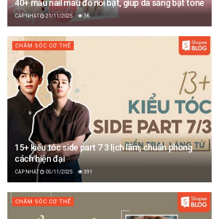
40+ mẫu nail màu đỏ nổi bật, giúp da sáng bật tone
21/11/2025
3K
CHĂM SÓC CƠ THỂ
15+ kiểu tóc side part 7 3 lịch lãm, chuẩn phong
cách hiện đại
05/11/2025
391
CHĂM SÓC CƠ THỂ