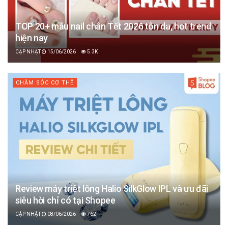
TOP 20+ mẫu nail chân Tết 2026 tôn da, hot trend
hiện nay
15/06/2026
5.3K
CHĂM SÓC CƠ THỂ
Review máy triệt lông Halio SilkGlow IPL và ưu đãi
siêu hời chỉ có tại Shopee
08/06/2026
762