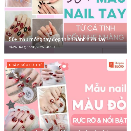
50+ mẫu móng tay đẹp thịnh hành hiện nay
15/06/2026
15K
CHĂM SÓC CƠ THỂ