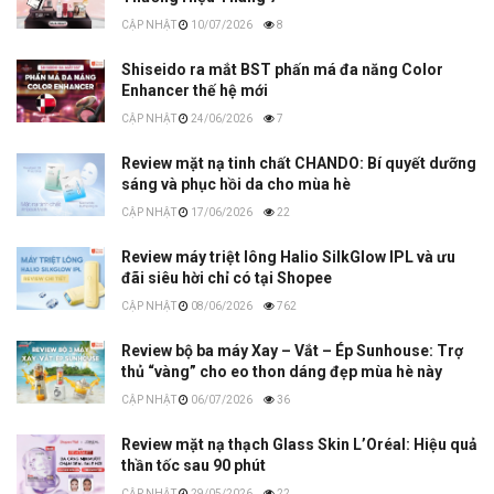
10/07/2026
8
Shiseido ra mắt BST phấn má đa năng Color
Enhancer thế hệ mới
24/06/2026
7
Review mặt nạ tinh chất CHANDO: Bí quyết dưỡng
sáng và phục hồi da cho mùa hè
17/06/2026
22
Review máy triệt lông Halio SilkGlow IPL và ưu
đãi siêu hời chỉ có tại Shopee
08/06/2026
762
Review bộ ba máy Xay – Vắt – Ép Sunhouse: Trợ
thủ “vàng” cho eo thon dáng đẹp mùa hè này
06/07/2026
36
Review mặt nạ thạch Glass Skin L’Oréal: Hiệu quả
thần tốc sau 90 phút
29/05/2026
22