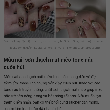
Mẫu nail này đặc biệt thích hợp cho những buổi tiệc tối, sự kiện hoặc chụp ảnh
lookbook (Nguồn: Louisa Lê, creARTive, chill change/pinterest.com)
Mẫu nail sơn thạch mắt mèo tone nâu
cuốn hút
Mẫu nail sơn thạch mắt mèo tone nâu mang đến vẻ đẹp
trầm ấm, thanh lịch nhưng vẫn đầy cuốn hút. Khác với các
tone nâu lì truyền thống, chất sơn thạch mắt mèo giúp màu
sắc trở nên sống động và bắt sáng tốt hơn. Nếu muốn tạo
thêm điểm nhấn, bạn có thể phối cùng sticker dán móng,
charm kim loại hoặc đá pha lê nhé.