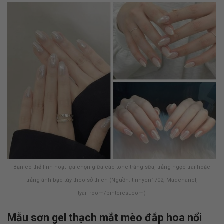
Bạn có thể linh hoạt lựa chọn giữa các tone trắng sữa, trắng ngọc trai hoặc
trắng ánh bạc tùy theo sở thích (Nguồn: tinhyen1702, Madchanel,
tyar_room/pinterest.com)
Mẫu sơn gel thạch mắt mèo đắp hoa nổi