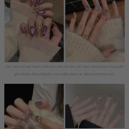
Các mẫu nail sơn thạch mắt mèo màu tím tạo cảm giác sang trọng nhưng vẫn
giữ nét dịu dàng (Nguồn: 𝗒𝗈𝗎𝗋 𝗌𝖺𝖿𝖾 𝗉𝗅𝖺𝖼𝖾 🎀, Meii/pinterest.com)