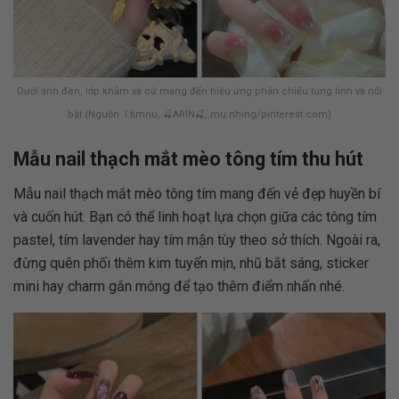
Dưới ánh đèn, lớp khảm xà cừ mang đến hiệu ứng phản chiếu lung linh và nổi
bật (Nguồn: l.timnu, 🍒ARIN🍒, mu.nhing/pinterest.com)
Mẫu nail thạch mắt mèo tông tím thu hút
Mẫu nail thạch mắt mèo tông tím mang đến vẻ đẹp huyền bí
và cuốn hút. Bạn có thể linh hoạt lựa chọn giữa các tông tím
pastel, tím lavender hay tím mận tùy theo sở thích. Ngoài ra,
đừng quên phối thêm kim tuyến mịn, nhũ bắt sáng, sticker
mini hay charm gắn móng để tạo thêm điểm nhấn nhé.