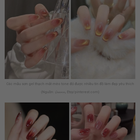
Các mẫu sơn gel thạch mắt mèo tone đỏ được nhiều tín đồ làm đẹp yêu thích
(Nguồn: 𝓖𝔀𝓮𝓷𝓷, Etsy/pinterest.com)