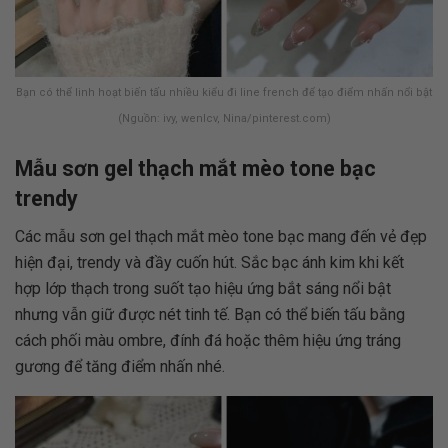
Bạn có thể linh hoạt biến tấu nhiều kiểu đi line french để tạo điểm nhấn nổi bật
(Nguồn: ivy, wenlcv, Nina/pinterest.com)
Mẫu sơn gel thạch mắt mèo tone bạc
trendy
Các mẫu sơn gel thạch mắt mèo tone bạc mang đến vẻ đẹp
hiện đại, trendy và đầy cuốn hút. Sắc bạc ánh kim khi kết
hợp lớp thạch trong suốt tạo hiệu ứng bắt sáng nổi bật
nhưng vẫn giữ được nét tinh tế. Bạn có thể biến tấu bằng
cách phối màu ombre, đính đá hoặc thêm hiệu ứng tráng
gương để tăng điểm nhấn nhé.