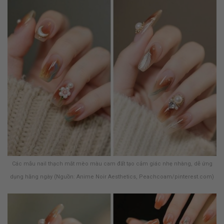
Các mẫu nail thạch mắt mèo màu cam đất tạo cảm giác nhẹ nhàng, dễ ứng
dụng hằng ngày (Nguồn: Anime Noir Aesthetics, Peachcoam/pinterest.com)