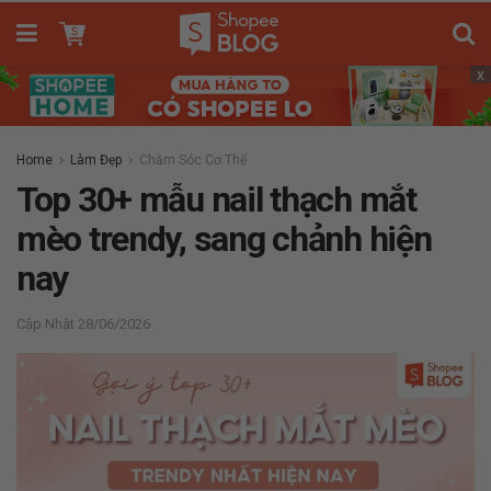
x
Home
Làm Đẹp
Chăm Sóc Cơ Thể
Top 30+ mẫu nail thạch mắt
mèo trendy, sang chảnh hiện
nay
28/06/2026