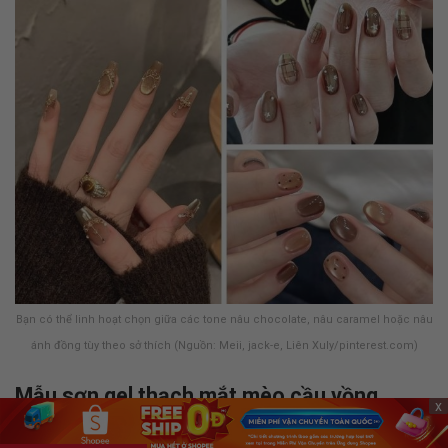
Bạn có thể linh hoạt chọn giữa các tone nâu chocolate, nâu caramel hoặc nâu
ánh đồng tùy theo sở thích (Nguồn: Meii, jack-e, Liên Xuly/pinterest.com)
Mẫu sơn gel thạch mắt mèo cầu vồng
x
Mẫu sơn gel thạch mắt mèo cầu vồng gây ấn tượng bởi hiệu