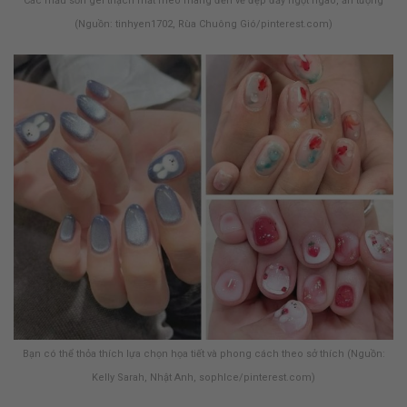
Các mẫu sơn gel thạch mắt mèo mang đến vẻ đẹp đầy ngọt ngào, ấn tượng
(Nguồn: tinhyen1702, Rùa Chuông Gió/pinterest.com)
Bạn có thể thỏa thích lựa chọn họa tiết và phong cách theo sở thích (Nguồn:
Kelly Sarah, Nhật Anh, sophlce/pinterest.com)