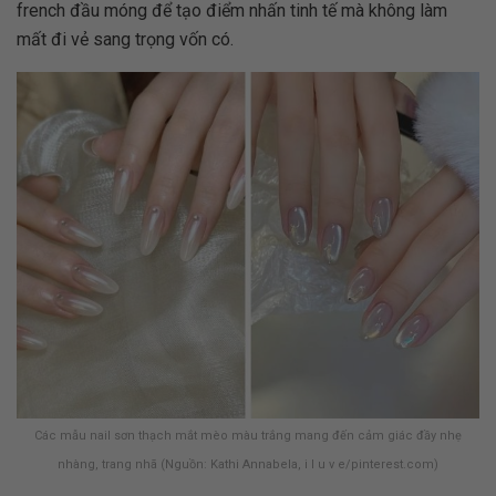
french đầu móng để tạo điểm nhấn tinh tế mà không làm
mất đi vẻ sang trọng vốn có.
Các mẫu nail sơn thạch mắt mèo màu trắng mang đến cảm giác đầy nhẹ
nhàng, trang nhã (Nguồn: Kathi Annabela, i l u v e/pinterest.com)