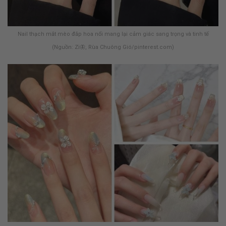
Nail thạch mắt mèo đắp hoa nổi mang lại cảm giác sang trọng và tinh tế
(Nguồn: Zi🦋, Rùa Chuông Gió/pinterest.com)