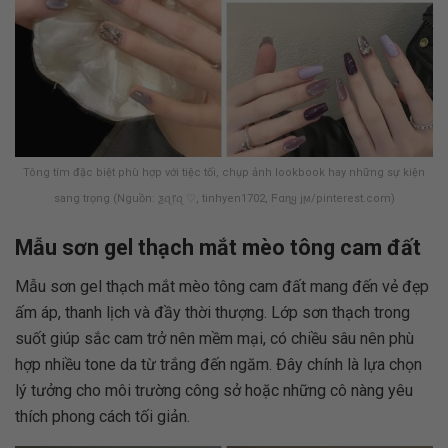
Tông tím đặc biệt phù hợp với tiệc tối, chụp ảnh lookbook hay những sự kiện
sang trọng (Nguồn: ƺꪖ᥅ꪖ ♡, tinhyen1702, Ϝαɳყ јϻ/pinterest.com)
Mẫu sơn gel thạch mắt mèo tông cam đất
Mẫu sơn gel thạch mắt mèo tông cam đất mang đến vẻ đẹp
ấm áp, thanh lịch và đầy thời thượng. Lớp sơn thạch trong
suốt giúp sắc cam trở nên mềm mại, có chiều sâu nên phù
hợp nhiều tone da từ trắng đến ngăm. Đây chính là lựa chọn
lý tưởng cho môi trường công sở hoặc những cô nàng yêu
thích phong cách tối giản.