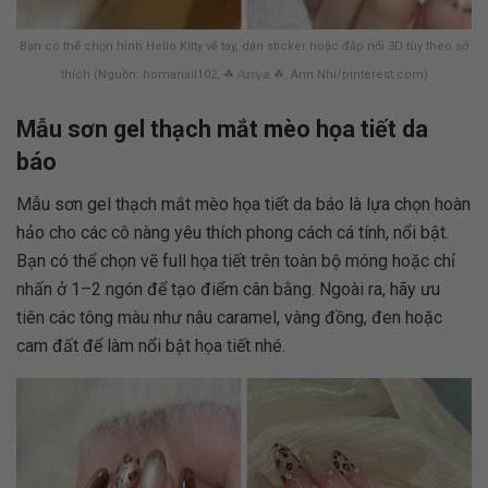
Bạn có thể chọn hình Hello Kitty vẽ tay, dán sticker hoặc đắp nổi 3D tùy theo sở
thích (Nguồn: homanail102, ☘︎ 𝔸𝕟𝕪𝕒 ☘︎, Ann Nhi/pinterest.com)
Mẫu sơn gel thạch mắt mèo họa tiết da
báo
Mẫu sơn gel thạch mắt mèo họa tiết da báo là lựa chọn hoàn
hảo cho các cô nàng yêu thích phong cách cá tính, nổi bật.
Bạn có thể chọn vẽ full họa tiết trên toàn bộ móng hoặc chỉ
nhấn ở 1–2 ngón để tạo điểm cân bằng. Ngoài ra, hãy ưu
tiên các tông màu như nâu caramel, vàng đồng, đen hoặc
cam đất để làm nổi bật họa tiết nhé.