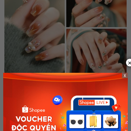
x
Bạn có thể phối thêm ngọc trai, đá gắn móng hoặc nhũ mịn để tổng thể thêm
nổi bật (Nguồn: Fajal Fashion, Anime Noir Aesthetics, ☘︎ 𝔸𝕟𝕪𝕒
☘︎/pinterest.com)
Mẫu nail sơn thạch mắt mèo vẽ họa tiết
Các mẫu nail sơn thạch mắt mèo vẽ họa tiết là lựa chọn hoàn
hảo cho các cô nàng yêu thích vẻ đẹp ngọt ngào nhưng vẫn