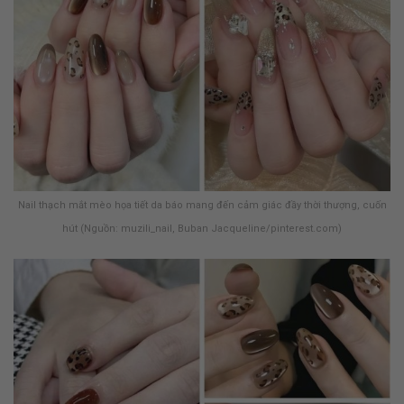
Nail thạch mắt mèo họa tiết da báo mang đến cảm giác đầy thời thượng, cuốn
hút (Nguồn: muzili_nail, Buban Jacqueline/pinterest.com)