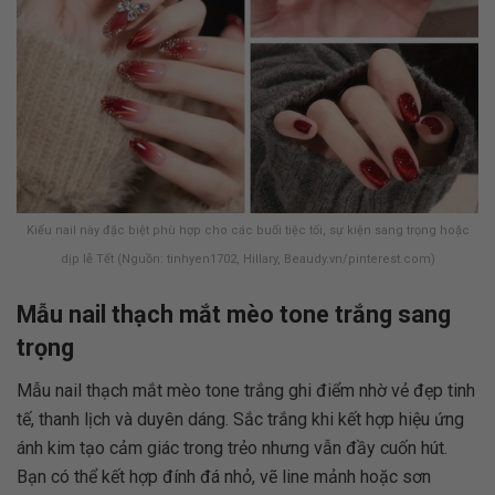
Kiểu nail này đặc biệt phù hợp cho các buổi tiệc tối, sự kiện sang trọng hoặc
dịp lễ Tết (Nguồn: tinhyen1702, Hillary, Beaudy.vn/pinterest.com)
Mẫu nail thạch mắt mèo tone trắng sang
trọng
Mẫu nail thạch mắt mèo tone trắng ghi điểm nhờ vẻ đẹp tinh
tế, thanh lịch và duyên dáng. Sắc trắng khi kết hợp hiệu ứng
ánh kim tạo cảm giác trong trẻo nhưng vẫn đầy cuốn hút.
Bạn có thể kết hợp đính đá nhỏ, vẽ line mảnh hoặc sơn