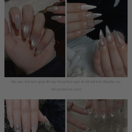
Sắc bạc ánh kim giúp đôi tay trông thon gọn và nổi bật hơn (Nguồn: eu,
Yến/pinterest.com)