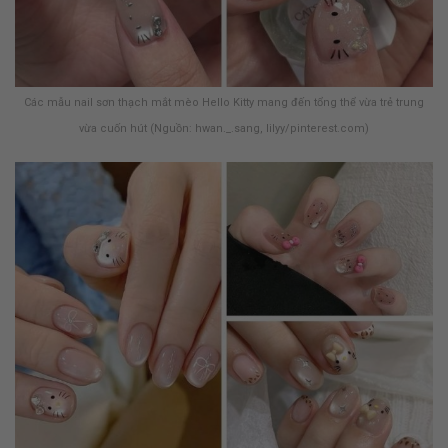
Các mẫu nail sơn thạch mắt mèo Hello Kitty mang đến tổng thể vừa trẻ trung
vừa cuốn hút (Nguồn: hwan._.sang, lilyy/pinterest.com)