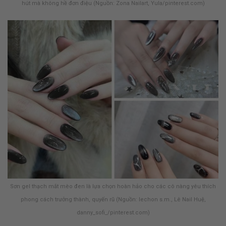
hút mà không hề đơn điệu (Nguồn: Zona Nailart, Yula/pinterest.com)
Sơn gel thạch mắt mèo đen là lựa chọn hoàn hảo cho các cô nàng yêu thích
phong cách trưởng thành, quyến rũ (Nguồn: lechon s.m., Lê Nail Huệ,
danny_sofi_/pinterest.com)