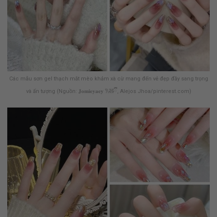
Các mẫu sơn gel thạch mắt mèo khảm xà cừ mang đến vẻ đẹp đầy sang trọng
và ấn tượng (Nguồn: 𝐉𝐨𝐦𝐢𝐞𝐲𝐚𝐞𝐲 𐙚🧸ྀི, Alejos Jhoa/pinterest.com)