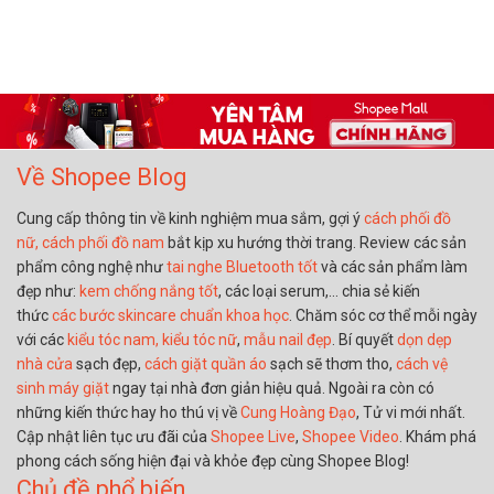
Về Shopee Blog
Cung cấp thông tin về kinh nghiệm mua sắm, gợi ý
cách phối đồ
nữ,
cách phối đồ nam
bắt kịp xu hướng thời trang. Review các sản
phẩm công nghệ như
tai nghe Bluetooth tốt
và các sản phẩm làm
đẹp như:
kem chống nắng tốt
, các loại serum,… chia sẻ kiến
thức
các bước skincare chuẩn khoa học
. Chăm sóc cơ thể mỗi ngày
với các
kiểu tóc nam,
kiểu tóc nữ
,
mẫu nail đẹp
. Bí quyết
dọn dẹp
nhà cửa
sạch đẹp,
cách giặt quần áo
sạch sẽ thơm tho,
cách vệ
sinh máy giặt
ngay tại nhà đơn giản hiệu quả. Ngoài ra còn có
những kiến thức hay ho thú vị về
Cung Hoàng Đạo
, Tử vi mới nhất.
Cập nhật liên tục ưu đãi của
Shopee Live
,
Shopee Video
. Khám phá
phong cách sống hiện đại và khỏe đẹp cùng Shopee Blog!
Chủ đề phổ biến