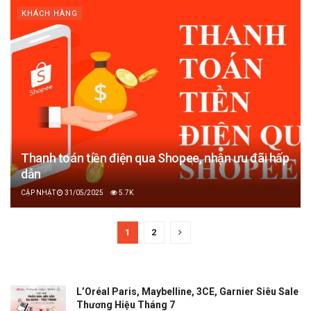
KHÁCH HÀNG
Thanh toán tiền điện qua Shopee, nhận ưu đãi hấp
dẫn
31/05/2025
5.7K
1
2
L’Oréal Paris, Maybelline, 3CE, Garnier Siêu Sale
Thương Hiệu Tháng 7