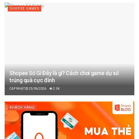
SHOPEE GAMES
Shopee Số Gì Đây là gì? Cách chơi game dự số
trúng quà cực đỉnh
25/06/2026
2.5K
KHÁCH HÀNG