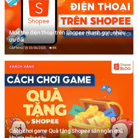
Mua thẻ điện thoại trên Shopee nhanh gọn, nhiều
ưu đãi
03/06/2025
8K
KHÁCH HÀNG
Cách chơi game Quà tặng Shopee săn ngàn quà
khủng mỗi ngày