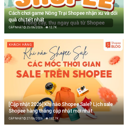
Cách chơi game Nông Trại Shopee nhận xu và đổi
quà chi tiết nhất
25/06/2026
12.7K
KHÁCH HÀNG
[Cập nhật 2026] Khi nào Shopee Sale? Lịch sale
Shopee hàng tháng cập nhật mới nhất
27/06/2026
152.7K