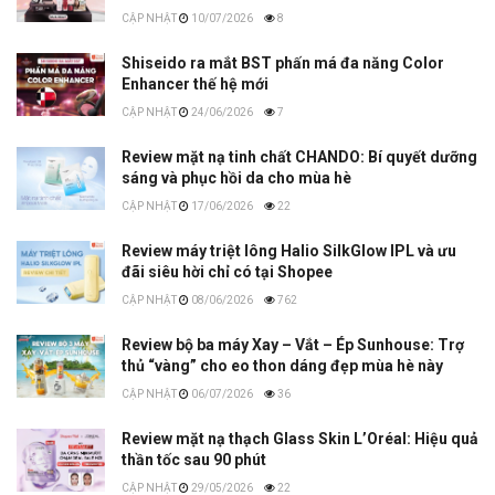
10/07/2026
8
Shiseido ra mắt BST phấn má đa năng Color
Enhancer thế hệ mới
24/06/2026
7
Review mặt nạ tinh chất CHANDO: Bí quyết dưỡng
sáng và phục hồi da cho mùa hè
17/06/2026
22
Review máy triệt lông Halio SilkGlow IPL và ưu
đãi siêu hời chỉ có tại Shopee
08/06/2026
762
Review bộ ba máy Xay – Vắt – Ép Sunhouse: Trợ
thủ “vàng” cho eo thon dáng đẹp mùa hè này
06/07/2026
36
Review mặt nạ thạch Glass Skin L’Oréal: Hiệu quả
thần tốc sau 90 phút
29/05/2026
22