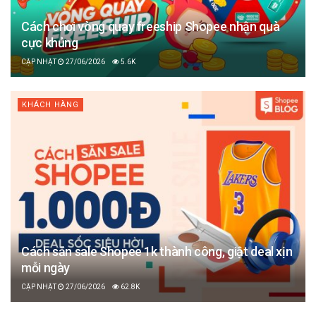
Cách chơi vòng quay freeship Shopee nhận quà
cực khủng
27/06/2026
5.6K
KHÁCH HÀNG
Cách săn sale Shopee 1k thành công, giật deal xịn
mỗi ngày
27/06/2026
62.8K