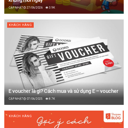
27/06/2026
3.9K
KHÁCH HÀNG
E voucher là gì? Cách mua và sử dụng E – voucher
07/06/2025
8.7K
KHÁCH HÀNG