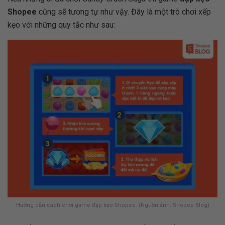
Shopee
cũng sẽ tương tự như vậy. Đây là một trò chơi xếp
kẹo với những quy tắc như sau:
Hướng dẫn cách chơi game đập kẹo Shopee. (Nguồn ảnh: Shopee Blog)