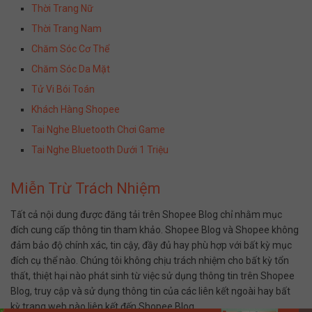
Thời Trang Nữ
Thời Trang Nam
Chăm Sóc Cơ Thể
Chăm Sóc Da Mặt
Tử Vi Bói Toán
Khách Hàng Shopee
Tai Nghe Bluetooth Chơi Game
Tai Nghe Bluetooth Dưới 1 Triệu
Miễn Trừ Trách Nhiệm
Tất cả nội dung được đăng tải trên Shopee Blog chỉ nhằm mục
đích cung cấp thông tin tham khảo. Shopee Blog và Shopee không
đảm bảo độ chính xác, tin cậy, đầy đủ hay phù hợp với bất kỳ mục
đích cụ thể nào. Chúng tôi không chịu trách nhiệm cho bất kỳ tổn
thất, thiệt hại nào phát sinh từ việc sử dụng thông tin trên Shopee
Blog, truy cập và sử dụng thông tin của các liên kết ngoài hay bất
kỳ trang web nào liên kết đến Shopee Blog.