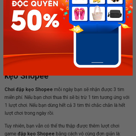
2 Kim Cương: cấp 5, 10, 15, 20, 25
3 Kim Cương: cấp 30, 35, 40, 45, 50, 55
4 Kim Cương: cấp 60
Bạn chỉ có thể nhận được Kim Cương 1 lần ở mỗi cấp trong
Shopee game đập kẹo
mà thôi.
Cách kiếm thêm lượt chơi đập
kẹo Shopee
Chơi đập kẹo Shopee
mỗi ngày bạn sẽ nhận được 3 tim
miễn phí. Nếu bạn chơi thua thì sẽ bị trừ 1 tim tương ứng với
1 lượt chơi. Nếu bạn dùng hết cả 3 tim thì chắc chắn là hết
lượt chơi trong ngày rồi.
Tuy nhiên, bạn vẫn có thể thu thập được thêm lượt chơi
game
đập kẹo Shopee
bằng cách vô cùng đơn giản là: