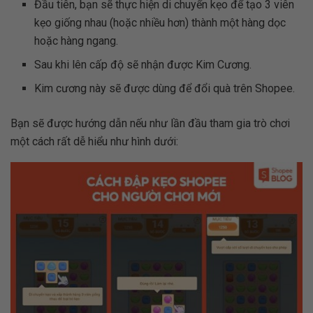
Đầu tiên, bạn sẽ thực hiện di chuyển kẹo để tạo 3 viên
kẹo giống nhau (hoặc nhiều hơn) thành một hàng dọc
hoặc hàng ngang.
Sau khi lên cấp độ sẽ nhận được Kim Cương.
Kim cương này sẽ được dùng để đổi quà trên Shopee.
Bạn sẽ được hướng dẫn nếu như lần đầu tham gia trò chơi
một cách rất dễ hiểu như hình dưới: