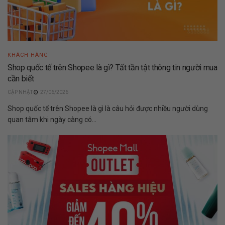
KHÁCH HÀNG
Shop quốc tế trên Shopee là gì? Tất tần tật thông tin người mua
cần biết
27/06/2026
Shop quốc tế trên Shopee là gì là câu hỏi được nhiều người dùng
quan tâm khi ngày càng có...