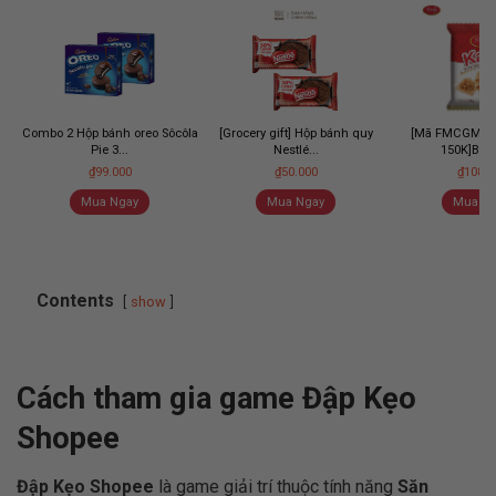
Combo 2 Hộp bánh oreo Sôcôla
[Grocery gift] Hộp bánh quy
[Mã FMCGM25 
Pie 3...
Nestlé...
150K]Bịch 
₫99.000
₫50.000
₫108.0
Mua Ngay
Mua Ngay
Mua Ng
Contents
show
Cách tham gia game Đập Kẹo
Shopee
Đập Kẹo Shopee
là
game giải trí thuộc tính năng
Săn