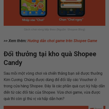
Cách chơi vòng tiếp theo (Nguồn: Shopee Blog)
>> Xem thêm:
Hướng dẫn chơi game trên Shopee Game
Đổi thưởng tại kho quà Shopee
Candy
Sau mỗi một vòng chơi và chiến thắng bạn sẽ được thưởng
Kim Cương. Chúng được dùng để đổi lấy các Voucher ở
trong cửa hàng Shopee. Đây là các phần quà cực kỳ hấp dẫn
đến từ các đối tác của Shopee. Vừa chơi game, vừa được
quà thì còn gì thú vị và hấp dẫn hơn?