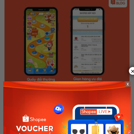
x
Gian hàng Shopee đổi quà bằng Kim Cương (Nguồn: Shopee Blog)
Hệ thống thưởng Kim Cương sẽ dựa vào cấp độ của người
chơi như sau:
1 Kim Cương: cấp độ còn lại như 1, 2, 3, 4