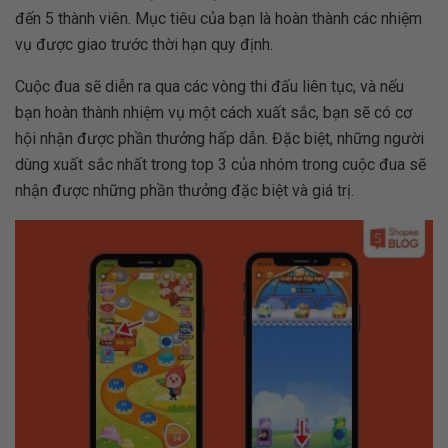
đến 5 thành viên. Mục tiêu của bạn là hoàn thành các nhiệm
vụ được giao trước thời hạn quy định.
Cuộc đua sẽ diễn ra qua các vòng thi đấu liên tục, và nếu
bạn hoàn thành nhiệm vụ một cách xuất sắc, bạn sẽ có cơ
hội nhận được phần thưởng hấp dẫn. Đặc biệt, những người
dùng xuất sắc nhất trong top 3 của nhóm trong cuộc đua sẽ
nhận được những phần thưởng đặc biệt và giá trị.