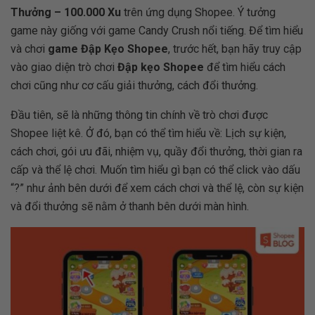
Thưởng – 100.000 Xu
trên ứng dụng Shopee. Ý tưởng
game này giống với game Candy Crush nổi tiếng. Để tìm hiểu
và chơi
game
Đ
ập Kẹo Shopee
, trước hết, bạn hãy truy cập
vào giao diện trò chơi
Đập kẹo Shopee
để tìm hiểu cách
chơi cũng như cơ cấu giải thưởng, cách đổi thưởng.
Đầu tiên, sẽ là những thông tin chính về trò chơi được
Shopee liệt kê. Ở đó, bạn có thể tìm hiểu về: Lịch sự kiện,
cách chơi, gói ưu đãi, nhiệm vụ, quầy đổi thưởng, thời gian ra
cấp và thể lệ chơi. Muốn tìm hiểu gì bạn có thể click vào dấu
“?” như ảnh bên dưới để xem cách chơi và thể lệ, còn sự kiện
và đổi thưởng sẽ nằm ở thanh bên dưới màn hình.