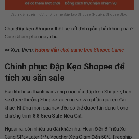
Cách kiếm thêm lượt chơi game đập kẹo Shopee (Nguồn: Shopee Blog)
Chơi
đập kẹo Shopee
thật sự rất đơn giản phải không nào?
Cùng khám phá ngay nhé.
>> Xem thêm:
Hướng dẫn chơi game trên Shopee Game
Chinh phục Đập Kẹo Shopee để
tích xu săn sale
Sau khi hoàn thành các vòng chơi của đập kẹo Shopee, bạn
sẽ được thưởng Shopee xu cùng vô vàn phần quà ưu đãi
khác. Những món quà này đều có thể được tận dụng trong
chương trình
8.8 Siêu Sale Nửa Giá
.
Ngoài ra, còn nhiều ưu đãi khác như:
​Hoàn Đến 8 Triệu Xu
Cùng SPayLater (**), Voucher Xtra Giảm Đến 50%, Freeship