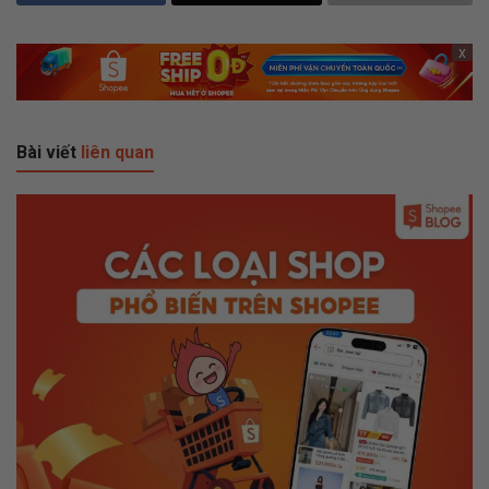
x
Bài viết
liên quan