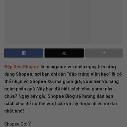
Đập Kẹo Shopee
là minigame vui nhộn ngay trên ứng
dụng Shopee, nơi bạn chỉ cần “đập trúng viên kẹo” là có
thể nhận về Shopee Xu, mã giảm giá, voucher và hàng
ngàn phần quà. Vậy bạn đã biết cách chơi game này
chưa? Ngay bây giờ, Shopee Blog sẽ hướng dẫn bạn
cách chơi để có thể vượt cấp và lấy được nhiều ưu đãi
nhất nhé!
Shopee Gợi Ý