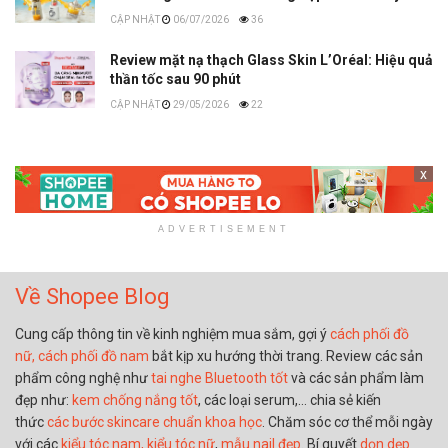
06/07/2026
36
Review mặt nạ thạch Glass Skin L’Oréal: Hiệu quả
thần tốc sau 90 phút
29/05/2026
22
x
ADVERTISEMENT
Về Shopee Blog
Cung cấp thông tin về kinh nghiệm mua sắm, gợi ý
cách phối đồ
nữ,
cách phối đồ nam
bắt kịp xu hướng thời trang. Review các sản
phẩm công nghệ như
tai nghe Bluetooth tốt
và các sản phẩm làm
đẹp như:
kem chống nắng tốt
, các loại serum,… chia sẻ kiến
thức
các bước skincare chuẩn khoa học
. Chăm sóc cơ thể mỗi ngày
với các
kiểu tóc nam,
kiểu tóc nữ
,
mẫu nail đẹp
. Bí quyết
dọn dẹp