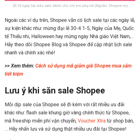
20.10 ngày hội siêu sale dành cho chị em phụ nữ (Nguồn: Shopee.vn)
Ngoài các ví dụ trên, Shopee vẫn có lịch sale tại các ngày lễ,
sự kiện khác như: mừng đại lễ 30-4 1-5, Ngày của Mẹ, Quốc
tế Thiếu nhi, Halloween hay mừng ngày Nhà giáo Việt Nam,…
Hãy theo dõi Shopee Blog và Shopee để cập nhật lịch sale
nhanh và chính xác nhé!
>> Xem thêm:
Cách sử dụng mã giảm giá Shopee mua sắm
tiết kiệm
Lưu ý khi săn sale Shopee
Mỗi dịp sale của Shopee sẽ đi kèm với rất nhiều ưu đãi
khác như: flash sale khung giờ vàng chính thức từ Shopee,
mã freeship miễn phí vận chuyển,
Voucher Xtra
từ shop bán,
… Hãy nhấn lưu và sử dụng thật nhiều ưu đãi tại Shopee!