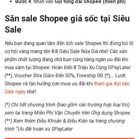
Bước 4
: Nhấn vào
Gọi tổng đài Shopee (miễn phí)
Săn sale Shopee giá sốc tại Siêu
Sale
Nếu bạn đang quan tâm đến lịch sale Shopee thì đừng bỏ lỡ
cơ hội vàng mang tên
8.8 Siêu Sale Nửa Giá
nhé! Các sản
phẩm chất lượng đang chờ bạn cùng hàng ngàn ưu đãi khi
mua sắm tại Shopee:
​Hoàn Đến 8 Triệu Xu Cùng SPayLater
(**), Voucher Xtra Giảm Đến 50%, Freeship 0Đ (*)
,… Lướt
Shopee và tận hưởng cơn mưa ưu đãi khi
tham gia đại tiệc
Sale ngay
nhé!
(*) Chi tiết chương trình (bao gồm các trường hợp loại trừ)
xem tại trang Miễn Phí Vận Chuyển trên Ứng dụng Shopee
(**) Xem thêm Điều Khoản & Điều Kiện tại trang chương
trình “Ưu đãi hoàn xu SPayLater