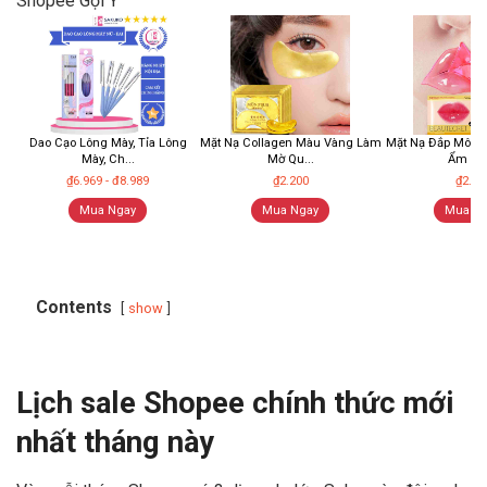
Shopee Gợi Ý
Dao Cạo Lông Mày, Tỉa Lông
Mặt Nạ Collagen Màu Vàng Làm
Mặt Nạ Đắp Môi 
Mày, Ch...
Mờ Qu...
Ẩm Và .
₫6.969 - đ8.989
₫2.200
₫2.99
Mua Ngay
Mua Ngay
Mua Ng
Contents
show
Lịch sale Shopee chính thức mới
nhất tháng này