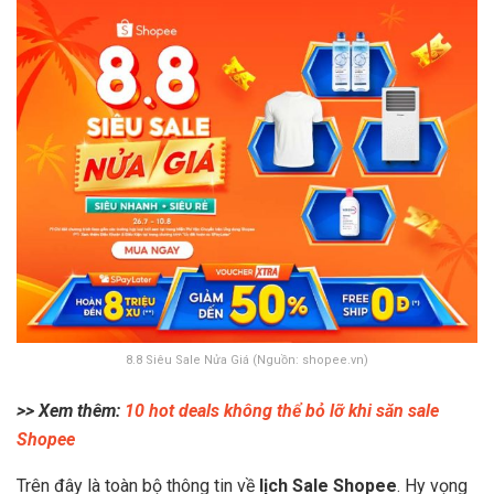
8.8 Siêu Sale Nửa Giá (Nguồn: shopee.vn)
>> Xem thêm:
10 hot deals không thể bỏ lỡ khi săn sale
Shopee
Trên đây là toàn bộ thông tin về
lịch Sale Shopee
. Hy vọng