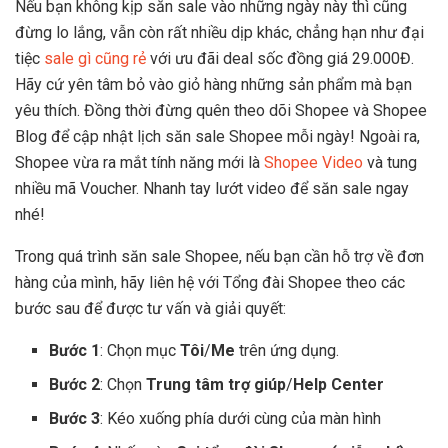
Nếu bạn không kịp săn sale vào những ngày này thì cũng
đừng lo lắng, vẫn còn rất nhiều dịp khác, chẳng hạn như đại
tiệc
sale gì cũng rẻ
với ưu đãi deal sốc đồng giá 29.000Đ.
Hãy cứ yên tâm bỏ vào giỏ hàng những sản phẩm mà bạn
yêu thích. Đồng thời đừng quên theo dõi Shopee và Shopee
x
Blog để cập nhật lịch săn sale Shopee mỗi ngày! Ngoài ra,
Shopee vừa ra mắt tính năng mới là
Shopee Video
và tung
nhiều mã Voucher. Nhanh tay lướt video để săn sale ngay
nhé!
Trong quá trình săn sale Shopee, nếu bạn cần hỗ trợ về đơn
hàng của mình, hãy liên hệ với Tổng đài Shopee theo các
bước sau để được tư vấn và giải quyết:
Bước 1
: Chọn mục
Tôi
/
Me
trên ứng dụng.
Bước 2
: Chọn
Trung tâm trợ giúp
/
Help Center
Bước 3
: Kéo xuống phía dưới cùng của màn hình