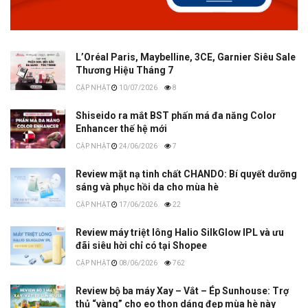
L’Oréal Paris, Maybelline, 3CE, Garnier Siêu Sale
Thương Hiệu Tháng 7
10/07/2026
8
Shiseido ra mắt BST phấn má đa năng Color
Enhancer thế hệ mới
24/06/2026
7
Review mặt nạ tinh chất CHANDO: Bí quyết dưỡng
sáng và phục hồi da cho mùa hè
17/06/2026
22
Review máy triệt lông Halio SilkGlow IPL và ưu
đãi siêu hời chỉ có tại Shopee
08/06/2026
762
Review bộ ba máy Xay – Vắt – Ép Sunhouse: Trợ
thủ “vàng” cho eo thon dáng đẹp mùa hè này