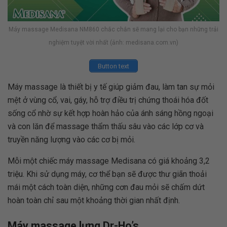
Máy massage Medisana NM860 chắc chắn sẽ mang lại cho bạn những trải
nghiệm tuyệt vời nhất (ảnh: medisana.com.vn)
Button text
Máy massage là thiết bị y tế giúp giảm đau, làm tan sự mỏi
mệt ở vùng cổ, vai, gáy, hỗ trợ điều trị chứng thoái hóa đốt
sống cổ nhờ sự kết hợp hoàn hảo của ánh sáng hồng ngoại
và con lăn để massage thẩm thấu sâu vào các lớp cơ và
truyền năng lượng vào các cơ bị mỏi.
Mỗi một chiếc máy massage Medisana có giá khoảng 3,2
triệu. Khi sử dụng máy, cơ thể bạn sẽ được thư giãn thoải
mái một cách toàn diện, những cơn đau mỏi sẽ chấm dứt
hoàn toàn chỉ sau một khoảng thời gian nhất định.
Máy massage lưng Dr-Ho’s