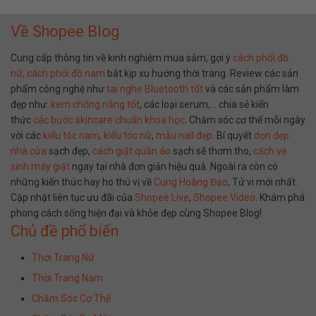
Về Shopee Blog
Cung cấp thông tin về kinh nghiệm mua sắm, gợi ý
cách phối đồ
nữ,
cách phối đồ nam
bắt kịp xu hướng thời trang. Review các sản
phẩm công nghệ như
tai nghe Bluetooth tốt
và các sản phẩm làm
đẹp như:
kem chống nắng tốt
, các loại serum,… chia sẻ kiến
thức
các bước skincare chuẩn khoa học
. Chăm sóc cơ thể mỗi ngày
với các
kiểu tóc nam,
kiểu tóc nữ
,
mẫu nail đẹp
. Bí quyết
dọn dẹp
nhà cửa
sạch đẹp,
cách giặt quần áo
sạch sẽ thơm tho,
cách vệ
sinh máy giặt
ngay tại nhà đơn giản hiệu quả. Ngoài ra còn có
những kiến thức hay ho thú vị về
Cung Hoàng Đạo
, Tử vi mới nhất.
Cập nhật liên tục ưu đãi của
Shopee Live
,
Shopee Video
. Khám phá
phong cách sống hiện đại và khỏe đẹp cùng Shopee Blog!
Chủ đề phổ biến
Thời Trang Nữ
Thời Trang Nam
Chăm Sóc Cơ Thể