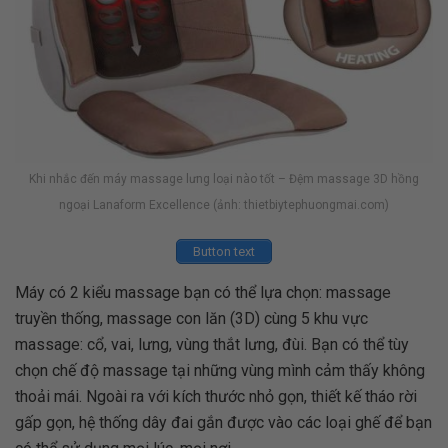
Khi nhắc đến máy massage lưng loại nào tốt – Đệm massage 3D hồng
ngoại Lanaform Excellence (ảnh: thietbiytephuongmai.com)
Button text
Máy có 2 kiểu massage bạn có thể lựa chọn: massage
truyền thống, massage con lăn (3D) cùng 5 khu vực
massage: cổ, vai, lưng, vùng thắt lưng, đùi. Bạn có thể tùy
chọn chế độ massage tại những vùng mình cảm thấy không
thoải mái. Ngoài ra với kích thước nhỏ gọn, thiết kế tháo rời
gấp gọn, hệ thống dây đai gắn được vào các loại ghế để bạn