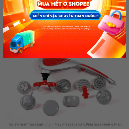
Máy massage lưng King massager gây ấn tượng với 10 đầu
massage áp dụng các phương pháp xoa bóp
Pattaya của
Thái Lan, phương pháp massage Shitasi của Nhật Bản và
phương pháp xoa bóp, tẩm quất cổ truyền của Việt Nam.
Review máy massage lưng – Máy massage lưng King massager gây ấn