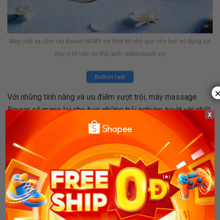
Máy mát xa cầm tay Beurer MG80 với thiết kế nhỏ gọn cho bạn sử dụng với
mọi vị trí trên cơ thể (ảnh: websosanh.vn)
Button text
Với những tính năng và ưu điểm vượt trội, máy massage
Beurer sẽ mang lại cho bạn những trải nghiệm tuyệt vời nhất
x
xua tan mệt mỏi, lo âu, mang lại cảm giác thư thái. Bạn có thể
sử dụng chúng để massage toàn cơ thể, lưng, đùi,… nhờ thiết
kế nhỏ gọn của máy.
Chỉ với 1.700k đến 2.000k là bạn đã có thể sở hữu riêng cho
mình một em áy massage cầm tay Beurer MG80. Quá là hời
rồi đúng không nào?
Máy massage lưng cầm tay King massager