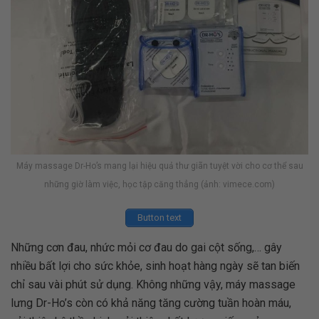
Máy massage Dr-Ho’s mang lại hiệu quả thư giãn tuyệt vời cho cơ thể sau
những giờ làm việc, học tập căng thẳng (ảnh: vimece.com)
Button text
Những cơn đau, nhức mỏi cơ đau do gai cột sống,… gây
nhiều bất lợi cho sức khỏe, sinh hoạt hàng ngày sẽ tan biến
chỉ sau vài phút sử dụng. Không những vậy, máy massage
lưng Dr-Ho’s còn có khả năng tăng cường tuần hoàn máu,