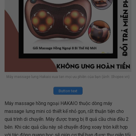
Máy massage lưng Hakaio xua tan mọi ưu phiền của bạn (ảnh: Shopee.vn)
Button text
Máy massage hồng ngoại HAKAIO thuộc dòng máy
massage lưng mini có thiết kế nhỏ gọn, rất thuận tiện cho
quá trình di chuyển. Máy được trang bị 8 quả cầu chia đều 2
bên. Khi các quả cầu này sẽ chuyển động xoay tròn kết hợp
với tác động quang học sẽ giúp cơ thể bạn được thư giãn tối