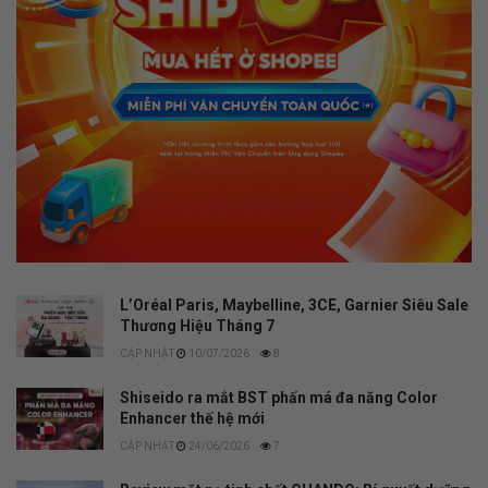
L’Oréal Paris, Maybelline, 3CE, Garnier Siêu Sale
Thương Hiệu Tháng 7
10/07/2026
8
Shiseido ra mắt BST phấn má đa năng Color
Enhancer thế hệ mới
24/06/2026
7