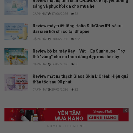
Review mặt nạ tinh chất CHANDO: Bí quyết dưỡng
sáng và phục hồi da cho mùa hè
17/06/2026
22
Review máy triệt lông Halio SilkGlow IPL và ưu
đãi siêu hời chỉ có tại Shopee
08/06/2026
762
Review bộ ba máy Xay – Vắt – Ép Sunhouse: Trợ
thủ “vàng” cho eo thon dáng đẹp mùa hè này
06/07/2026
36
Review mặt nạ thạch Glass Skin L’Oréal: Hiệu quả
thần tốc sau 90 phút
29/05/2026
22
x
ADVERTISEMENT