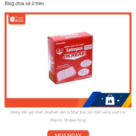
Blog chia sẻ ở trên.
x
Miếng dán giữ nhiệt JiKaBaRi đến từ Nhật Bản với chất lượng vượt trội
(Nguồn: Shopee Blog)
MUA NGAY