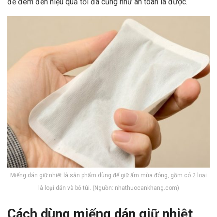
để đem đến hiệu quả tối đa cũng như an toàn là được.
Miếng dán giữ nhiệt là sản phẩm dùng để giữ ấm mùa đông, gồm có 2 loại
là loại dán và bỏ túi. (Nguồn: nhathuocankhang.com)
Cách dùng miếng dán giữ nhiệt