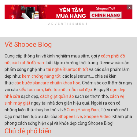
x
ADVERTISEMENT
Về Shopee Blog
Cung cấp thông tin về kinh nghiệm mua sắm, gợi ý
cách phối đồ
nữ,
cách phối đồ nam
bắt kịp xu hướng thời trang. Review các sản
phẩm công nghệ như
tai nghe Bluetooth tốt
và các sản phẩm làm
đẹp như:
kem chống nắng tốt
, các loại serum,… chia sẻ kiến
thức
các bước skincare chuẩn khoa học
. Chăm sóc cơ thể mỗi ngày
với các
kiểu tóc nam,
kiểu tóc nữ
,
mẫu nail đẹp
. Bí quyết
dọn dẹp
nhà cửa
sạch đẹp,
cách giặt quần áo
sạch sẽ thơm tho,
cách vệ
sinh máy giặt
ngay tại nhà đơn giản hiệu quả. Ngoài ra còn có
những kiến thức hay ho thú vị về
Cung Hoàng Đạo
, Tử vi mới nhất.
Cập nhật liên tục ưu đãi của
Shopee Live
,
Shopee Video
. Khám phá
phong cách sống hiện đại và khỏe đẹp cùng Shopee Blog!
Chủ đề phổ biến