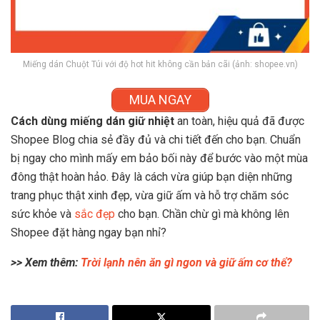
Miếng dán Chuột Túi với độ hot hit không cần bản cãi (ảnh: shopee.vn)
MUA NGAY
Cách dùng miếng dán giữ nhiệt
an toàn, hiệu quả đã được
Shopee Blog chia sẻ đầy đủ và chi tiết đến cho bạn. Chuẩn
bị ngay cho mình mấy em bảo bối này để bước vào một mùa
đông thật hoàn hảo. Đây là cách vừa giúp bạn diện những
trang phục thật xinh đẹp, vừa giữ ấm và hỗ trợ chăm sóc
sức khỏe và
sắc đẹp
cho bạn. Chần chừ gì mà không lên
Shopee đặt hàng ngay bạn nhỉ?
>> Xem thêm:
Trời lạnh nên ăn gì ngon và giữ ấm cơ thể?