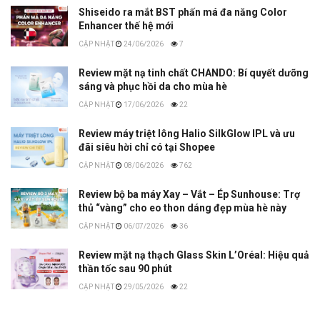
Shiseido ra mắt BST phấn má đa năng Color
Enhancer thế hệ mới
24/06/2026
7
Review mặt nạ tinh chất CHANDO: Bí quyết dưỡng
sáng và phục hồi da cho mùa hè
17/06/2026
22
Review máy triệt lông Halio SilkGlow IPL và ưu
đãi siêu hời chỉ có tại Shopee
08/06/2026
762
Review bộ ba máy Xay – Vắt – Ép Sunhouse: Trợ
thủ “vàng” cho eo thon dáng đẹp mùa hè này
06/07/2026
36
Review mặt nạ thạch Glass Skin L’Oréal: Hiệu quả
thần tốc sau 90 phút
29/05/2026
22