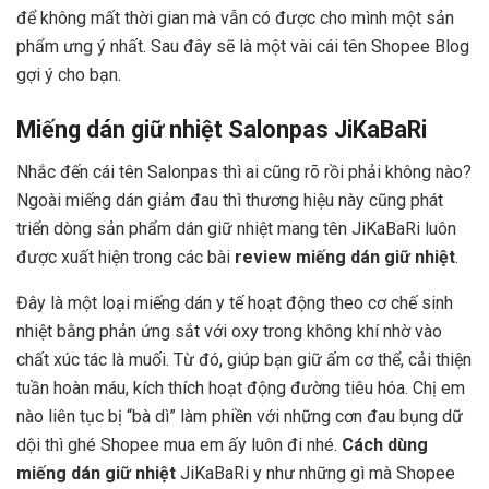
để không mất thời gian mà vẫn có được cho mình một sản
phẩm ưng ý nhất. Sau đây sẽ là một vài cái tên Shopee Blog
gợi ý cho bạn.
Miếng dán giữ nhiệt Salonpas JiKaBaRi
Nhắc đến cái tên Salonpas thì ai cũng rõ rồi phải không nào?
Ngoài miếng dán giảm đau thì thương hiệu này cũng phát
triển dòng sản phẩm dán giữ nhiệt mang tên JiKaBaRi luôn
được xuất hiện trong các bài
review miếng dán giữ nhiệt
.
Đây là một loại miếng dán y tế hoạt động theo cơ chế sinh
nhiệt bằng phản ứng sắt với oxy trong không khí nhờ vào
chất xúc tác là muối. Từ đó, giúp bạn giữ ấm cơ thể, cải thiện
tuần hoàn máu, kích thích hoạt động đường tiêu hóa. Chị em
nào liên tục bị “bà dì” làm phiền với những cơn đau bụng dữ
dội thì ghé Shopee mua em ấy luôn đi nhé.
Cách dùng
miếng dán giữ nhiệt
JiKaBaRi y như những gì mà Shopee