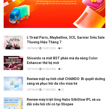
L’Oréal Paris, Maybelline, 3CE, Garnier Siêu Sale
Thương Hiệu Tháng 7
10/07/2026
8
Shiseido ra mắt BST phấn má đa năng Color
Enhancer thế hệ mới
24/06/2026
7
Review mặt nạ tinh chất CHANDO: Bí quyết dưỡng
sáng và phục hồi da cho mùa hè
17/06/2026
22
Review máy triệt lông Halio SilkGlow IPL và ưu
đãi siêu hời chỉ có tại Shopee