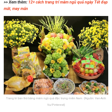
>> Xem thêm:
12+ cách trang trí mâm ngũ quả ngày Tết đẹp
mắt, may mắn
x
Trang trí bàn thờ bằng mâm ngũ quả đặc trưng miền Nam. (Nguồn: Van-Anh
Vu/Pinterest)