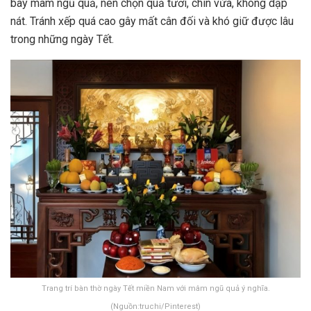
bày mâm ngũ quả, nên chọn quả tươi, chín vừa, không dập
nát. Tránh xếp quá cao gây mất cân đối và khó giữ được lâu
trong những ngày Tết.
Trang trí bàn thờ ngày Tết miền Nam với mâm ngũ quả ý nghĩa.
(Nguồn:truchi/Pinterest)