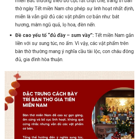
miền Bắc thường theo bố cục rất chặt chẽ, trang trí bàn
thờ ngày Tết miền Nam cho phép sự linh hoạt nhất định,
miễn là vẫn giữ đủ các vật phẩm cơ bản như: bát
hương, mâm ngũ quả, lọ hoa, đèn nến.
Đề cao yếu tố “đủ đầy – sum vầy”:
Tết miền Nam gắn
liền với sự sung túc, no ấm. Vì vậy, các vật phẩm trên
bàn thờ thường mang ý nghĩa cầu tài lộc, con cháu đông
đủ, gia đình hòa thuận.