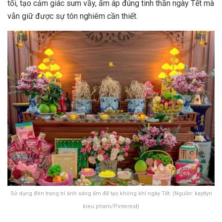
tối, tạo cảm giác sum vầy, ấm áp đúng tinh thần ngày Tết mà
vẫn giữ được sự tôn nghiêm cần thiết.
Sử dụng đèn trang trí ánh sáng ấm để tạo không khí ngày Tết. (Nguồn: kaytlyn
kieu pham/Pinterest)