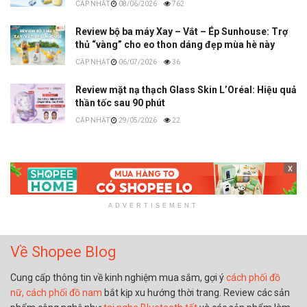
08/06/2026
762
Review bộ ba máy Xay – Vắt – Ép Sunhouse: Trợ
thủ “vàng” cho eo thon dáng đẹp mùa hè này
06/07/2026
36
Review mặt nạ thạch Glass Skin L’Oréal: Hiệu quả
thần tốc sau 90 phút
29/05/2026
22
x
ADVERTISEMENT
Về Shopee Blog
Cung cấp thông tin về kinh nghiệm mua sắm, gợi ý
cách phối đồ
nữ,
cách phối đồ nam
bắt kịp xu hướng thời trang. Review các sản