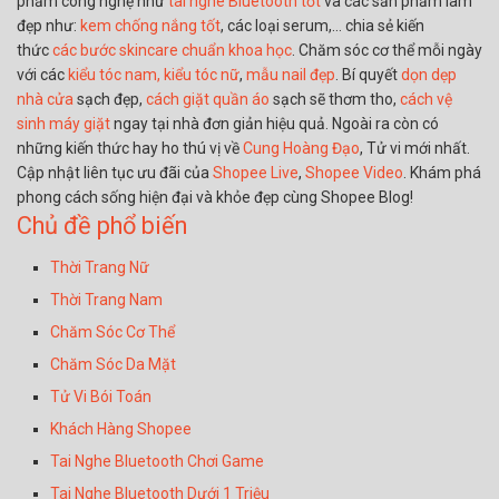
phẩm công nghệ như
tai nghe Bluetooth tốt
và các sản phẩm làm
đẹp như:
kem chống nắng tốt
, các loại serum,… chia sẻ kiến
thức
các bước skincare chuẩn khoa học
. Chăm sóc cơ thể mỗi ngày
với các
kiểu tóc nam,
kiểu tóc nữ
,
mẫu nail đẹp
. Bí quyết
dọn dẹp
nhà cửa
sạch đẹp,
cách giặt quần áo
sạch sẽ thơm tho,
cách vệ
sinh máy giặt
ngay tại nhà đơn giản hiệu quả. Ngoài ra còn có
những kiến thức hay ho thú vị về
Cung Hoàng Đạo
, Tử vi mới nhất.
Cập nhật liên tục ưu đãi của
Shopee Live
,
Shopee Video
. Khám phá
phong cách sống hiện đại và khỏe đẹp cùng Shopee Blog!
Chủ đề phổ biến
Thời Trang Nữ
Thời Trang Nam
Chăm Sóc Cơ Thể
Chăm Sóc Da Mặt
Tử Vi Bói Toán
Khách Hàng Shopee
Tai Nghe Bluetooth Chơi Game
Tai Nghe Bluetooth Dưới 1 Triệu