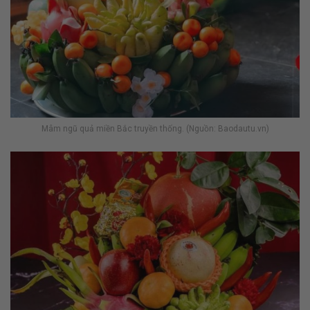
Mâm ngũ quả miền Bắc truyền thống. (Nguồn: Baodautu.vn)