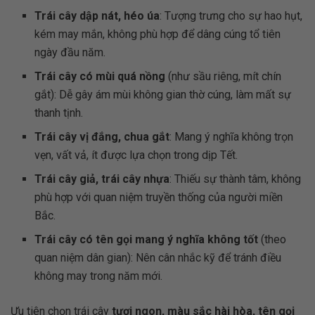
Trái cây dập nát, héo úa
: Tượng trưng cho sự hao hụt,
kém may mắn, không phù hợp để dâng cúng tổ tiên
ngày đầu năm.
Trái cây có mùi quá nồng
(như sầu riêng, mít chín
gắt): Dễ gây ám mùi không gian thờ cúng, làm mất sự
thanh tịnh.
Trái cây vị đắng, chua gắt
: Mang ý nghĩa không trọn
vẹn, vất vả, ít được lựa chọn trong dịp Tết.
Trái cây giả, trái cây nhựa
: Thiếu sự thành tâm, không
phù hợp với quan niệm truyền thống của người miền
Bắc.
Trái cây có tên gọi mang ý nghĩa không tốt
(theo
quan niệm dân gian): Nên cân nhắc kỹ để tránh điều
không may trong năm mới.
Ưu tiên chọn trái cây
tươi ngon, màu sắc hài hòa, tên gọi