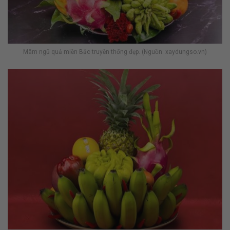
Mâm ngũ quả miền Bắc truyền thống đẹp. (Nguồn: xaydungso.vn)