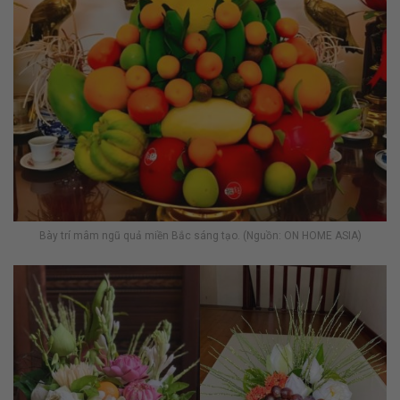
Bày trí mâm ngũ quả miền Bắc sáng tạo. (Nguồn: ON HOME ASIA)