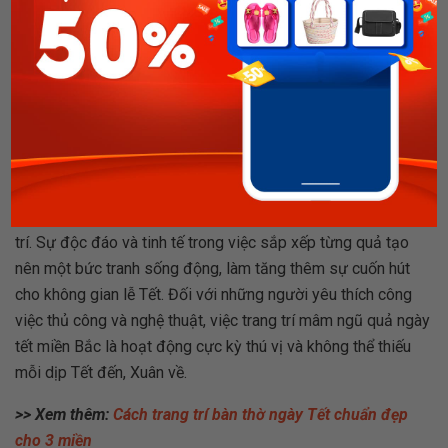
Bày trí mâm ngũ quả miền Bắc đầy đủ. (Nguồn: An Viên TV)
Bày trí mâm ngũ quả hấp dẫn
Mâm ngũ quả miền Bắc không chỉ thu hút người ta bởi sự
nét đẹp truyền thống mà còn bởi sự hấp dẫn trong cách bày
trí. Sự độc đáo và tinh tế trong việc sắp xếp từng quả tạo
nên một bức tranh sống động, làm tăng thêm sự cuốn hút
cho không gian lễ Tết. Đối với những người yêu thích công
việc thủ công và nghệ thuật, việc trang trí mâm ngũ quả ngày
tết miền Bắc là hoạt động cực kỳ thú vị và không thể thiếu
mỗi dịp Tết đến, Xuân về.
>> Xem thêm:
Cách trang trí bàn thờ ngày Tết chuẩn đẹp
cho 3 miền