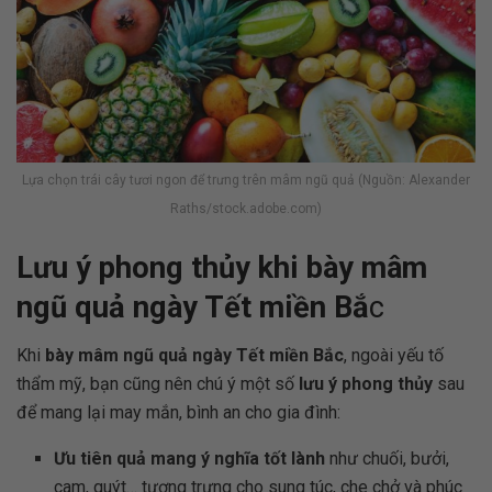
Lựa chọn trái cây tươi ngon để trưng trên mâm ngũ quả (Nguồn: Alexander
Raths/stock.adobe.com)
Lưu ý phong thủy khi bày mâm
ngũ quả ngày Tết miền Bắ
c
Khi
bày mâm ngũ quả ngày Tết miền Bắc
, ngoài yếu tố
thẩm mỹ, bạn cũng nên chú ý một số
lưu ý phong thủy
sau
để mang lại may mắn, bình an cho gia đình:
Ưu tiên quả mang ý nghĩa tốt lành
như chuối, bưởi,
cam, quýt… tượng trưng cho sung túc, che chở và phúc