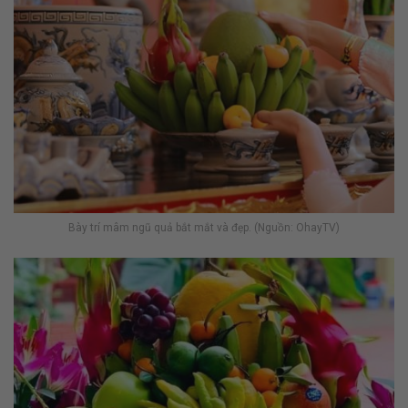
Bày trí mâm ngũ quả bắt mắt và đẹp. (Nguồn: OhayTV)