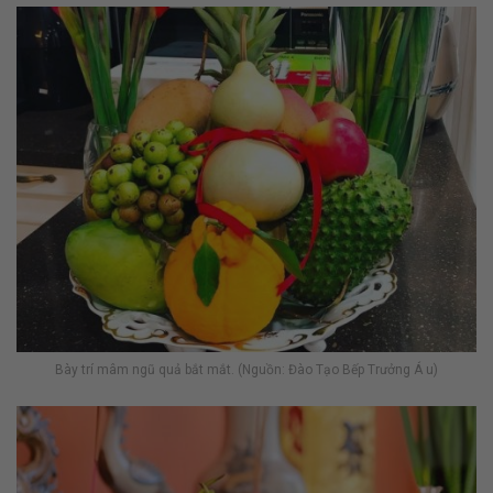
Bày trí mâm ngũ quả bắt mắt. (Nguồn: Đào Tạo Bếp Trưởng Á u)