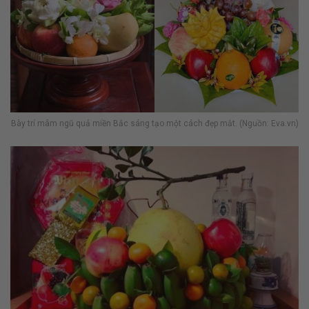
Bày trí mâm ngũ quả miền Bắc sáng tạo một cách đẹp mắt. (Nguồn: Eva.vn)