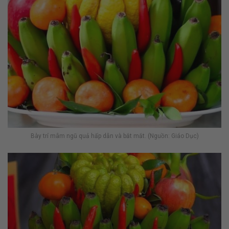
Bày trí mâm ngũ quả hấp dẫn và bắt mắt. (Nguồn: Giáo Dục)