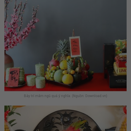
Bày trí mâm ngũ quả ý nghĩa. (Nguồn: Download.vn)