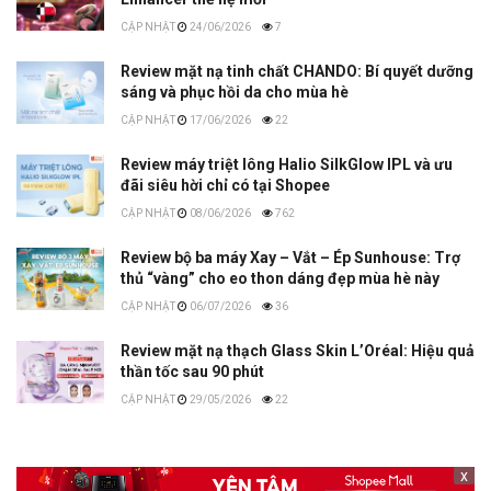
24/06/2026
7
Review mặt nạ tinh chất CHANDO: Bí quyết dưỡng
sáng và phục hồi da cho mùa hè
17/06/2026
22
Review máy triệt lông Halio SilkGlow IPL và ưu
đãi siêu hời chỉ có tại Shopee
08/06/2026
762
Review bộ ba máy Xay – Vắt – Ép Sunhouse: Trợ
thủ “vàng” cho eo thon dáng đẹp mùa hè này
06/07/2026
36
Review mặt nạ thạch Glass Skin L’Oréal: Hiệu quả
thần tốc sau 90 phút
29/05/2026
22
x