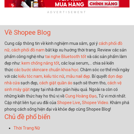
ADVERTISEMENT
Về Shopee Blog
Cung cấp thông tin về kinh nghiệm mua sắm, gợi ý
cách phối đồ
nữ,
cách phối đồ nam
bắt kịp xu hướng thời trang. Review các sản
phẩm công nghệ như
tai nghe Bluetooth tốt
và các sản phẩm làm
đẹp như:
kem chống nắng tốt
, các loại serum,… chia sẻ kiến
thức
các bước skincare chuẩn khoa học
. Chăm sóc cơ thể mỗi ngày
với các
kiểu tóc nam,
kiểu tóc nữ
,
mẫu nail đẹp
. Bí quyết
dọn dẹp
nhà cửa
sạch đẹp,
cách giặt quần áo
sạch sẽ thơm tho,
cách vệ
sinh máy giặt
ngay tại nhà đơn giản hiệu quả. Ngoài ra còn có
những kiến thức hay ho thú vị về
Cung Hoàng Đạo
, Tử vi mới nhất.
Cập nhật liên tục ưu đãi của
Shopee Live
,
Shopee Video
. Khám phá
phong cách sống hiện đại và khỏe đẹp cùng Shopee Blog!
Chủ đề phổ biến
Thời Trang Nữ