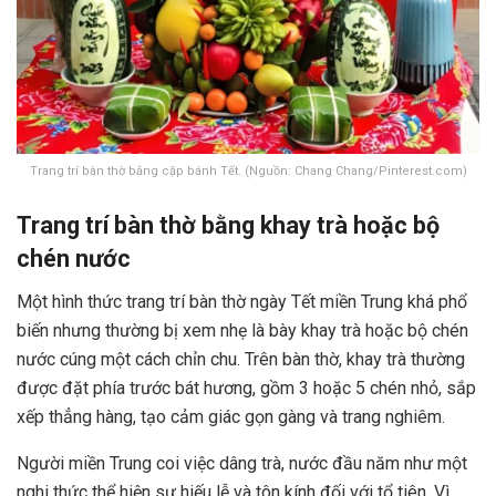
Trang trí bàn thờ bằng cặp bánh Tết. (Nguồn: Chang Chang/Pinterest.com)
Trang trí bàn thờ bằng khay trà hoặc bộ
chén nước
Một hình thức trang trí bàn thờ ngày Tết miền Trung khá phổ
biến nhưng thường bị xem nhẹ là bày khay trà hoặc bộ chén
nước cúng một cách chỉn chu. Trên bàn thờ, khay trà thường
được đặt phía trước bát hương, gồm 3 hoặc 5 chén nhỏ, sắp
xếp thẳng hàng, tạo cảm giác gọn gàng và trang nghiêm.
Người miền Trung coi việc dâng trà, nước đầu năm như một
nghi thức thể hiện sự hiếu lễ và tôn kính đối với tổ tiên. Vì