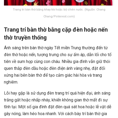
Trang trí bàn thờ bằng khay trà hoặc bộ chén nước. (Nguồn: Chang
Chang/Pinterest.com)
Trang trí bàn thờ bằng cặp đèn hoặc nến
thờ truyền thống
Ánh sáng trên bàn thờ ngày Tết miền Trung thường đến từ
đèn thờ hoặc nến, tượng trưng cho sự ấm áp, dẫn lối cho tổ
tiên về sum họp cùng con cháu. Nhiều gia đình vẫn giữ thói
quen thắp đèn dầu hoặc đèn điện ánh vàng nhẹ, đặt đối
xứng hai bên bàn thờ để tạo cảm giác hài hòa và trang
nghiêm.
Lỗi hay gặp là sử dụng đèn trang trí quá hiện đại, ánh sáng
trắng gắt hoặc nhấp nháy, khiến không gian thờ mất đi sự
tĩnh tại. Một số gia đình đặt đèn quá sát hoa hoặc lễ vật dễ
gây nóng, làm héo hoa nhanh. Với cách bày trí bàn thờ gia