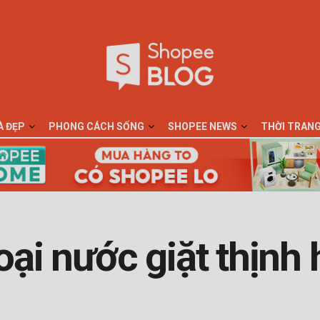
À ĐẸP
PHONG CÁCH SỐNG
SHOPEE NEWS
THỜI TRAN
oại nước giặt thịnh 