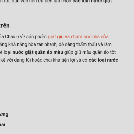
h tốt, bạn vẫn nên ưu tiên lựa chọn
các loại nước giặt
trên
của Châu u về sản phẩm
giặt giũ và chăm sóc nhà cửa
.
tăng khả năng hòa tan nhanh, dễ dàng thẩm thấu và làm
t loại
nước giặt quần áo màu
giúp giữ màu quần áo tốt
 kế với dạng túi hoặc chai khá tiện lợi và có
các loại nước
a
ương
mai