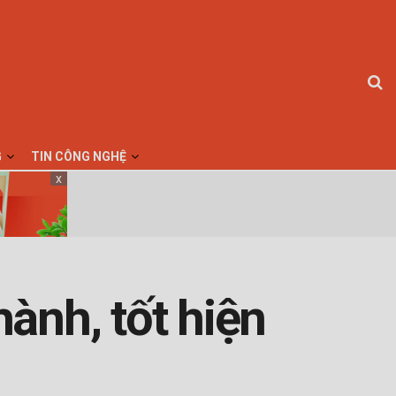
G
TIN CÔNG NGHỆ
x
hành, tốt hiện