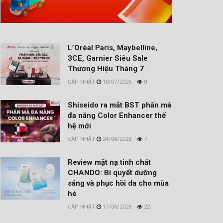
L’Oréal Paris, Maybelline,
3CE, Garnier Siêu Sale
Thương Hiệu Tháng 7
10/07/2026
8
Shiseido ra mắt BST phấn má
đa năng Color Enhancer thế
hệ mới
24/06/2026
7
Review mặt nạ tinh chất
CHANDO: Bí quyết dưỡng
sáng và phục hồi da cho mùa
hè
17/06/2026
22