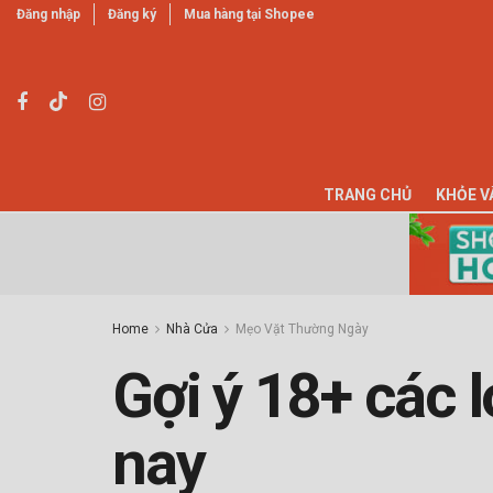
Đăng nhập
Đăng ký
Mua hàng tại Shopee
TRANG CHỦ
KHỎE V
Home
Nhà Cửa
Mẹo Vặt Thường Ngày
Gợi ý 18+ các l
nay