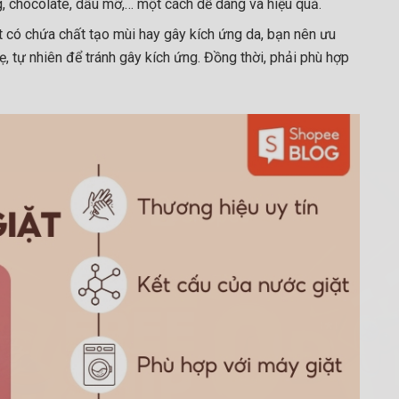
, chocolate, dầu mỡ,… một cách dễ dàng và hiệu quả.
t có chứa chất tạo mùi hay gây kích ứng da, bạn nên ưu
ẹ, tự nhiên để tránh gây kích ứng. Đồng thời, phải phù hợp