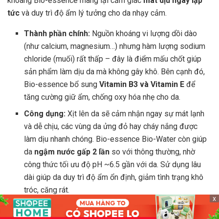
khoáng Bio-essence mang lại cảm giác
mát dịu ngay lập
tức
và duy trì độ ẩm lý tưởng cho da nhạy cảm.
Thành phần chính:
Nguồn khoáng vi lượng dồi dào
(như calcium, magnesium…) nhưng hàm lượng sodium
chloride (muối) rất thấp – đây là điểm mấu chốt giúp
sản phẩm làm dịu da mà không gây khô. Bên cạnh đó,
Bio-essence bổ sung
Vitamin B3 và Vitamin E
để
tăng cường giữ ẩm, chống oxy hóa nhẹ cho da.
Công dụng:
Xịt lên da sẽ cảm nhận ngay sự mát lạnh
và dễ chịu, các vùng da ửng đỏ hay cháy nắng được
làm dịu nhanh chóng. Bio-essence Bio-Water còn giúp
da
ngậm nước gấp 2 lần
so với thông thường, nhờ
công thức tối ưu độ pH ~6.5 gần với da. Sử dụng lâu
dài giúp da duy trì độ ẩm ổn định, giảm tình trạng khô
tróc, căng rát.
x
Ưu điểm khác:
Phù hợp mọi loại da, kể cả da dầu mụn