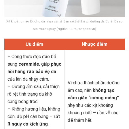
Xịt khoáng nào tốt cho da nhạy cảm? Bạn có thể thử xịt dưỡng da Curél Deep
Moisture Spray (Nguồn: Curél/shopee.vn)
Ưu điểm
Nhược điểm
– Công thức độc đáo bổ
sung
ceramide
, giúp
phục
hồi hàng rào bảo vệ da
của làn da nhạy cảm.
Vì chứa thành phần dưỡng
– Dưỡng ẩm sâu, cải thiện
ẩm cao, nên
không tạo
rõ rệt tình trạng da khô
cảm giác “sương mỏng”
căng bong tróc.
nhẹ như các xịt khoáng
– Không hương liệu, không
khoáng chất – cần vỗ nhẹ
cồn, độ pH cân bằng –
rất
để thấm hết.
ít nguy cơ kích ứng
.