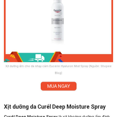
Xịt dưỡng ẩm cho da nhạy cảm Eucerin Hyaluron Mist Spray (Nguồn: Shopee
Blog)
MUA NGAY
Xịt dưỡng da Curél Deep Moisture Spray
Curél Deep Moisture Spray
là xịt khoáng dưỡng ẩm đình