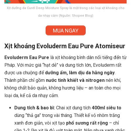
Xịt dưỡng da Curél Deep Moisture Spray là một trong các loại xịt khoáng cho
da nhạy cảm (Nguồn: Shopee Blog)
MUA NGAY
Xịt khoáng Evoluderm Eau Pure Atomiseur
Evoluderm Eau Pure
là xịt khoáng bình dân nổi tiếng đến từ
Pháp. Với mức giá “hạt dẻ” và dung tích lớn, Evoluderm rất
được ưa chuộng để
dưỡng ẩm, làm dịu da hằng ngày
.
Thành phần chỉ gồm
nước tinh khiết và nitrogen
nén khí,
không chất bảo quản, không hương liệu – an toàn cho mọi
loại da, kể cả da nhạy cảm.
Dung tích & bao bì:
Chai xịt dung tích
400ml siêu to
dùng “thả ga” trong vài tháng. Thiết kế vỏ nhôm trắng
xanh đơn giản, vòi xịt tạo
phổ sương rất rộng
– chỉ
cần 1-2 lần xịt là đủ ướt toàn mặt. Nắp nhựa xanh chắc