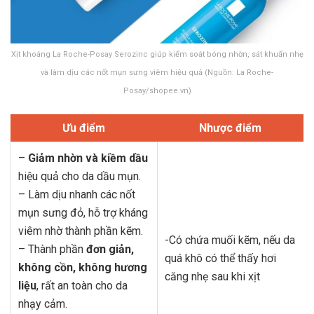
Xịt khoáng La Roche-Posay Serozinc giúp kiểm soát bóng nhờn, sát khuẩn nhẹ
và làm dịu các nốt mụn sưng viêm hiệu quả (Nguồn: La Roche-
Posay/shopee.vn)
Ưu điểm
Nhược điểm
–
Giảm nhờn và kiềm dầu
hiệu quả cho da dầu mụn.
x
– Làm dịu nhanh các nốt
mụn sưng đỏ, hỗ trợ kháng
viêm nhờ thành phần kẽm.
-Có chứa muối kẽm, nếu da
– Thành phần
đơn giản,
quá khô có thể thấy hơi
không cồn, không hương
căng nhẹ sau khi xịt
liệu
, rất an toàn cho da
nhạy cảm.