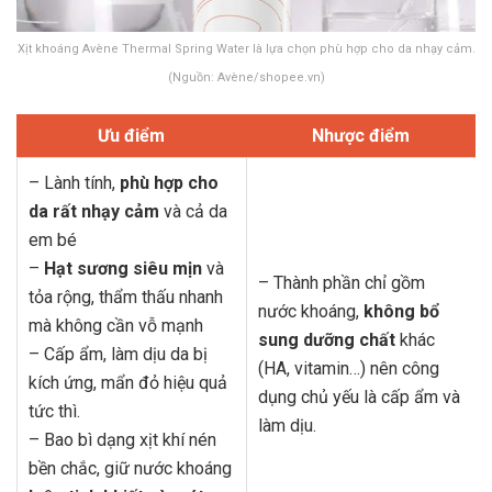
Xịt khoáng Avène Thermal Spring Water là lựa chọn phù hợp cho da nhạy cảm.
(Nguồn: Avène/shopee.vn)
Ưu điểm
Nhược điểm
– Lành tính,
phù hợp cho
da rất nhạy cảm
và cả da
em bé
–
Hạt sương siêu mịn
và
– Thành phần chỉ gồm
tỏa rộng, thẩm thấu nhanh
nước khoáng,
không bổ
mà không cần vỗ mạnh
sung dưỡng chất
khác
– Cấp ẩm, làm dịu da bị
(HA, vitamin…) nên công
kích ứng, mẩn đỏ hiệu quả
dụng chủ yếu là cấp ẩm và
tức thì.
làm dịu.
– Bao bì dạng xịt khí nén
bền chắc, giữ nước khoáng