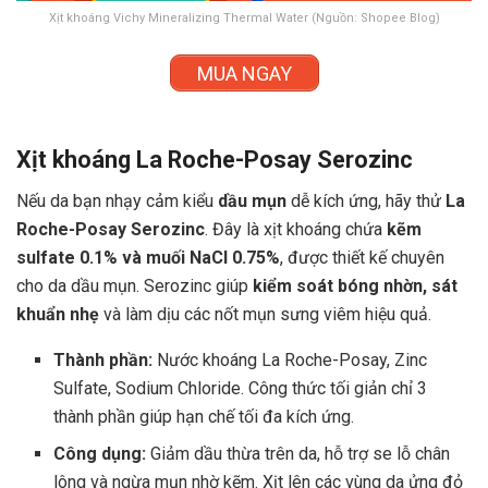
Xịt khoáng Vichy Mineralizing Thermal Water (Nguồn: Shopee Blog)
MUA NGAY
Xịt khoáng La Roche-Posay Serozinc
Nếu da bạn nhạy cảm kiểu
dầu mụn
dễ kích ứng, hãy thử
La
Roche-Posay Serozinc
. Đây là xịt khoáng chứa
kẽm
sulfate 0.1% và muối NaCl 0.75%
, được thiết kế chuyên
cho da dầu mụn. Serozinc giúp
kiểm soát bóng nhờn, sát
khuẩn nhẹ
và làm dịu các nốt mụn sưng viêm hiệu quả.
Thành phần:
Nước khoáng La Roche-Posay, Zinc
Sulfate, Sodium Chloride. Công thức tối giản chỉ 3
thành phần giúp hạn chế tối đa kích ứng.
Công dụng:
Giảm dầu thừa trên da, hỗ trợ se lỗ chân
lông và ngừa mụn nhờ kẽm. Xịt lên các vùng da ửng đỏ