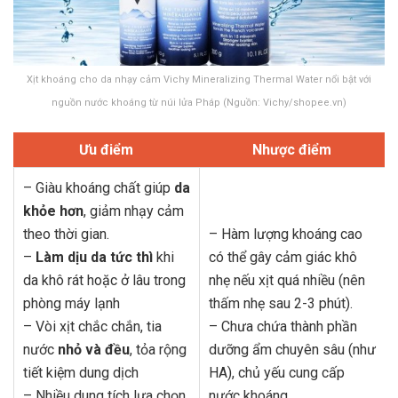
Xịt khoáng cho da nhạy cảm Vichy Mineralizing Thermal Water nổi bật với
nguồn nước khoáng từ núi lửa Pháp (Nguồn: Vichy/shopee.vn)
Ưu điểm
Nhược điểm
– Giàu khoáng chất giúp
da
khỏe hơn
, giảm nhạy cảm
theo thời gian.
– Hàm lượng khoáng cao
–
Làm dịu da tức thì
khi
có thể gây cảm giác khô
da khô rát hoặc ở lâu trong
nhẹ nếu xịt quá nhiều (nên
phòng máy lạnh
thấm nhẹ sau 2-3 phút).
– Vòi xịt chắc chắn, tia
– Chưa chứa thành phần
nước
nhỏ và đều
, tỏa rộng
dưỡng ẩm chuyên sâu (như
tiết kiệm dung dịch
HA), chủ yếu cung cấp
– Nhiều dung tích lựa chọn,
nước khoáng.