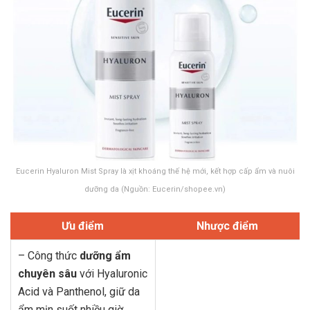
Eucerin Hyaluron Mist Spray là xịt khoáng thế hệ mới, kết hợp cấp ẩm và nuôi
dưỡng da (Nguồn: Eucerin/shopee.vn)
Ưu điểm
Nhược điểm
– Công thức
dưỡng ẩm
chuyên sâu
với Hyaluronic
Acid và Panthenol, giữ da
ẩm mịn suốt nhiều giờ