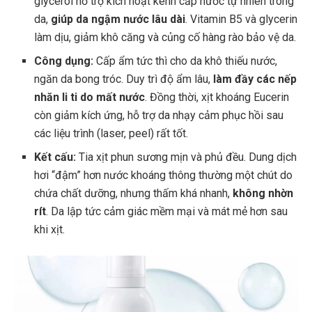
glycerol hỗ trợ kích hoạt kênh cấp nước tự nhiên trong
da,
giúp da ngậm nước lâu dài
. Vitamin B5 và glycerin
làm dịu, giảm khô căng và củng cố hàng rào bảo vệ da.
Công dụng:
Cấp ẩm tức thì cho da khô thiếu nước,
ngăn da bong tróc. Duy trì độ ẩm lâu,
làm đầy các nếp
nhăn li ti do mất nước
. Đồng thời, xịt khoáng Eucerin
còn giảm kích ứng, hỗ trợ da nhạy cảm phục hồi sau
các liệu trình (laser, peel) rất tốt.
Kết cấu:
Tia xịt phun sương mịn và phủ đều. Dung dịch
hơi “đậm” hơn nước khoáng thông thường một chút do
chứa chất dưỡng, nhưng thấm khá nhanh,
không nhờn
rít
. Da lập tức cảm giác mềm mại và mát mẻ hơn sau
khi xịt.