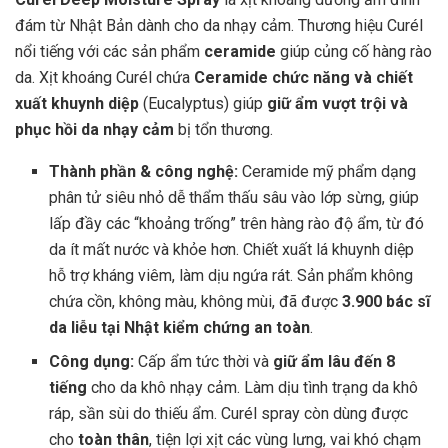
đám từ Nhật Bản dành cho da nhạy cảm. Thương hiệu Curél
nổi tiếng với các sản phẩm
ceramide
giúp củng cố hàng rào
da. Xịt khoáng Curél chứa
Ceramide chức năng và chiết
xuất khuynh diệp
(Eucalyptus) giúp
giữ ẩm vượt trội và
phục hồi da nhạy cảm
bị tổn thương.
Thành phần & công nghệ:
Ceramide mỹ phẩm dạng
phân tử siêu nhỏ dễ thẩm thấu sâu vào lớp sừng, giúp
lấp đầy các “khoảng trống” trên hàng rào độ ẩm, từ đó
da ít mất nước và khỏe hơn. Chiết xuất lá khuynh diệp
hỗ trợ kháng viêm, làm dịu ngứa rát. Sản phẩm không
chứa cồn, không màu, không mùi, đã được
3.900 bác sĩ
da liễu tại Nhật kiểm chứng an toàn
.
Công dụng:
Cấp ẩm tức thời và
giữ ẩm lâu đến 8
tiếng
cho da khô nhạy cảm. Làm dịu tình trạng da khô
ráp, sần sùi do thiếu ẩm. Curél spray còn dùng được
cho
toàn thân
, tiện lợi xịt các vùng lưng, vai khó chạm