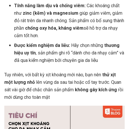
Tính năng làm dịu và chống viêm:
Các khoáng chất
như
zinc (kẽm) và magnesium
giúp giảm viêm, giảm
đỏ rát trên da nhanh chóng. Sản phẩm có bổ sung thành
phần
chống oxy hóa, kháng viêm
sẽ hỗ trợ da nhạy
cảm tốt hơn.
Được kiểm nghiệm da liễu:
Hãy chọn những
thương
hiệu uy tín
, sản phẩm ghi rõ “dành cho da nhạy cảm” và
đã qua kiểm nghiệm bởi chuyên gia da liễu
Tuy nhiên, với bất kỳ xịt khoáng mới nào, bạn nên
thử xịt
một lượng nhỏ
lên vùng da sau tai hoặc cổ tay trước. Quan
sát vài giờ để chắc chắn sản phẩm
không gây kích ứng
rồi
mới dùng cho toàn mặt