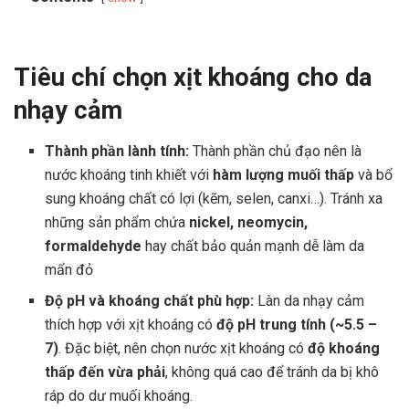
Tiêu chí chọn xịt khoáng cho da
nhạy cảm
Thành phần lành tính:
Thành phần chủ đạo nên là
nước khoáng tinh khiết với
hàm lượng muối thấp
và bổ
sung khoáng chất có lợi (kẽm, selen, canxi…). Tránh xa
những sản phẩm chứa
nickel, neomycin,
formaldehyde
hay chất bảo quản mạnh dễ làm da
mẩn đỏ
Độ pH và khoáng chất phù hợp:
Làn da nhạy cảm
thích hợp với xịt khoáng có
độ pH trung tính (~5.5 –
7)
. Đặc biệt, nên chọn nước xịt khoáng có
độ khoáng
thấp đến vừa phải
, không quá cao để tránh da bị khô
ráp do dư muối khoáng.