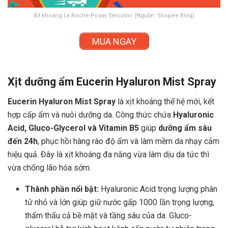
Xịt khoáng La Roche-Posay Serozinc (Nguồn: Shopee Blog)
MUA NGAY
Xịt dưỡng ẩm Eucerin Hyaluron Mist Spray
Eucerin Hyaluron Mist Spray
là xịt khoáng thế hệ mới, kết
hợp cấp ẩm và nuôi dưỡng da. Công thức chứa
Hyaluronic
Acid, Gluco-Glycerol và Vitamin B5
giúp
dưỡng ẩm sâu
đến 24h
, phục hồi hàng rào độ ẩm và làm mềm da nhạy cảm
hiệu quả. Đây là xịt khoáng đa năng vừa làm dịu da tức thì
vừa chống lão hóa sớm.
Thành phần nổi bật:
Hyaluronic Acid trọng lượng phân
tử nhỏ và lớn giúp giữ nước gấp 1000 lần trọng lượng,
thẩm thấu cả bề mặt và tầng sâu của da. Gluco-