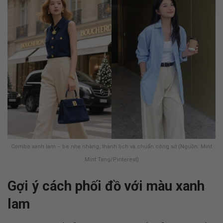
Combo xanh lam – be nhẹ nhàng, thanh lịch và chuẩn công sở (Nguồn: Mint
Mint Tang/Pinterest)
Gợi ý cách phối đồ với màu xanh
lam