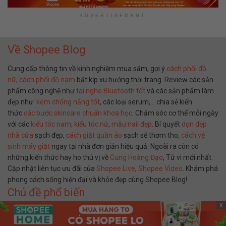
ADVERTISEMENT
Về Shopee Blog
Cung cấp thông tin về kinh nghiệm mua sắm, gợi ý
cách phối đồ
nữ,
cách phối đồ nam
bắt kịp xu hướng thời trang. Review các sản
phẩm công nghệ như
tai nghe Bluetooth tốt
và các sản phẩm làm
đẹp như:
kem chống nắng tốt
, các loại serum,… chia sẻ kiến
thức
các bước skincare chuẩn khoa học
. Chăm sóc cơ thể mỗi ngày
với các
kiểu tóc nam,
kiểu tóc nữ
,
mẫu nail đẹp
. Bí quyết
dọn dẹp
nhà cửa
sạch đẹp,
cách giặt quần áo
sạch sẽ thơm tho,
cách vệ
sinh máy giặt
ngay tại nhà đơn giản hiệu quả. Ngoài ra còn có
những kiến thức hay ho thú vị về
Cung Hoàng Đạo
, Tử vi mới nhất.
Cập nhật liên tục ưu đãi của
Shopee Live
,
Shopee Video
. Khám phá
phong cách sống hiện đại và khỏe đẹp cùng Shopee Blog!
Chủ đề phổ biến
x
Thời Trang Nữ
Thời Trang Nam