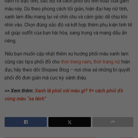
nắm rõ đặc tính, sắc độ và cách phối đồ linh hoạt của gam
màu này. Dù theo phong cách tối giản, hiện đại hay nữ tính,
xanh lam đều mang lại vẻ chỉn chu và cảm giác dễ chịu khi
nhìn vào. Chọn đúng sắc độ và kết hợp thêm phụ kiện tinh tế
sẽ giúp outfit của bạn hài hòa, sang trọng và mang dấu ấn
riêng.
Nếu bạn muốn cập nhật thêm xu hướng phối màu xanh lam
cũng các tips phối đồ cho
thời trang nam
,
thời trang nữ
hiện
đại, hãy theo dõi Shopee Blog – nơi chia sẻ những bí quyết
phối đồ đơn giản mà cực kỳ sành điệu.
>> Xem thêm:
Xanh lá phối với màu gì? 9+ cách phối đồ
cùng màu “xa lánh”