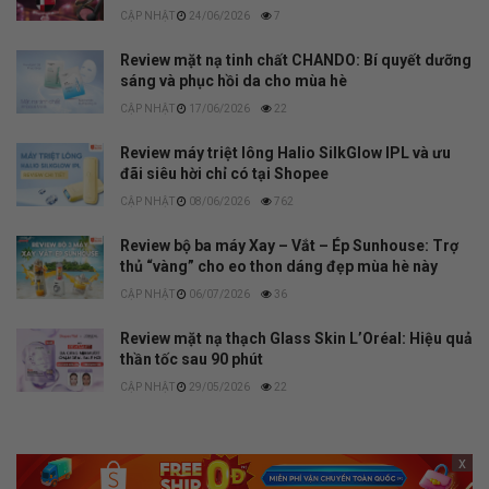
24/06/2026
7
Review mặt nạ tinh chất CHANDO: Bí quyết dưỡng
sáng và phục hồi da cho mùa hè
17/06/2026
22
Review máy triệt lông Halio SilkGlow IPL và ưu
đãi siêu hời chỉ có tại Shopee
08/06/2026
762
Review bộ ba máy Xay – Vắt – Ép Sunhouse: Trợ
thủ “vàng” cho eo thon dáng đẹp mùa hè này
06/07/2026
36
Review mặt nạ thạch Glass Skin L’Oréal: Hiệu quả
thần tốc sau 90 phút
29/05/2026
22
x