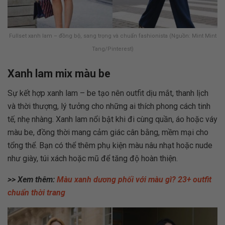
Fullset xanh lam – đồng bộ, sang trọng và chuẩn fashionista (Nguồn: Mint Mint
Tang/Pinterest)
Xanh lam mix màu be
Sự kết hợp xanh lam – be tạo nên outfit dịu mắt, thanh lịch
và thời thượng, lý tưởng cho những ai thích phong cách tinh
tế, nhẹ nhàng. Xanh lam nổi bật khi đi cùng quần, áo hoặc váy
màu be, đồng thời mang cảm giác cân bằng, mềm mại cho
tổng thể. Bạn có thể thêm phụ kiện màu nâu nhạt hoặc nude
như giày, túi xách hoặc mũ để tăng độ hoàn thiện.
>> Xem thêm:
Màu xanh dương phối với màu gì? 23+ outfit
chuẩn thời trang