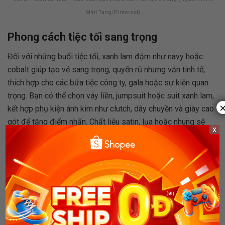
Mint Tang/Pinterest)
Phong cách tiệc tối sang trọng
Đối với những buổi tiệc tối, xanh lam đậm như navy hoặc
cobalt giúp tạo vẻ sang trọng, quyến rũ nhưng vẫn tinh tế,
thích hợp cho các bữa tiệc công ty, gala hoặc sự kiện quan
trọng. Bạn có thể chọn váy liền, jumpsuit hoặc suit xanh lam,
kết hợp phụ kiện ánh kim như clutch, dây chuyền và giày cao
gót để tăng điểm nhấn. Chất liệu satin, lụa hoặc nhung sẽ
x
làm màu xanh thêm sống động và bắt sáng.