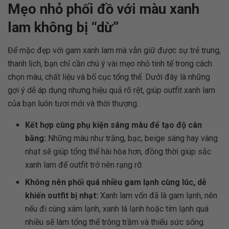
Mẹo nhỏ phối đồ với màu xanh
lam không bị “dừ”
Để mặc đẹp với gam xanh lam mà vẫn giữ được sự trẻ trung,
thanh lịch, bạn chỉ cần chú ý vài mẹo nhỏ tinh tế trong cách
chọn màu, chất liệu và bố cục tổng thể. Dưới đây là những
gợi ý dễ áp dụng nhưng hiệu quả rõ rệt, giúp outfit xanh lam
của bạn luôn tươi mới và thời thượng.
Kết hợp cùng phụ kiện sáng màu để tạo độ cân
bằng:
Những màu như trắng, bạc, beige sáng hay vàng
nhạt sẽ giúp tổng thể hài hòa hơn, đồng thời giúp sắc
xanh lam để outfit trở nên rạng rỡ.
Không nên phối quá nhiều gam lạnh cùng lúc, dễ
khiến outfit bị nhạt:
Xanh lam vốn đã là gam lạnh, nên
nếu đi cùng xám lạnh, xanh lá lạnh hoặc tím lạnh quá
nhiều sẽ làm tổng thể trông trầm và thiếu sức sống.