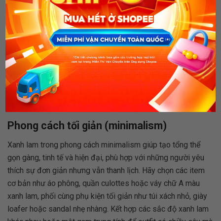
Sang trọng và quyến rũ: xanh lam tiệc tối chuẩn phong cách (Nguồn: Mint Mint
Tang/Pinterest)
Phong cách tối giản (minimalism)
Xanh lam trong phong cách minimalism giúp tạo tổng thể
gọn gàng, tinh tế và hiện đại, phù hợp với những người yêu
thích sự đơn giản nhưng vẫn thanh lịch. Hãy chọn các item
cơ bản như áo phông, quần culottes hoặc váy chữ A màu
xanh lam, phối cùng phụ kiện tối giản như túi xách nhỏ, giày
loafer hoặc sandal nhẹ nhàng. Kết hợp các sắc độ xanh lam