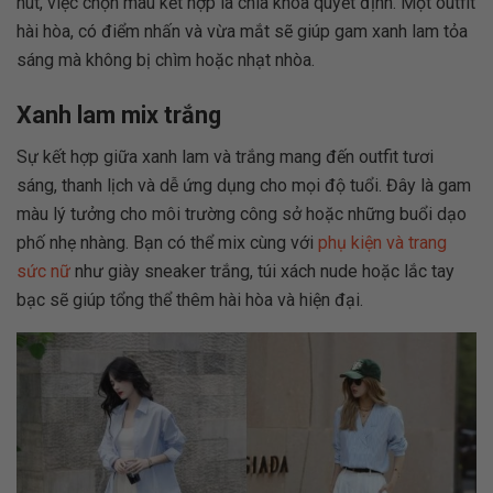
hút, việc chọn màu kết hợp là chìa khóa quyết định. Một outfit
hài hòa, có điểm nhấn và vừa mắt sẽ giúp gam xanh lam tỏa
sáng mà không bị chìm hoặc nhạt nhòa.
Xanh lam mix trắng
Sự kết hợp giữa xanh lam và trắng mang đến outfit tươi
sáng, thanh lịch và dễ ứng dụng cho mọi độ tuổi. Đây là gam
màu lý tưởng cho môi trường công sở hoặc những buổi dạo
phố nhẹ nhàng. Bạn có thể mix cùng với
phụ kiện và trang
sức nữ
như giày sneaker trắng, túi xách nude hoặc lắc tay
bạc sẽ giúp tổng thể thêm hài hòa và hiện đại.