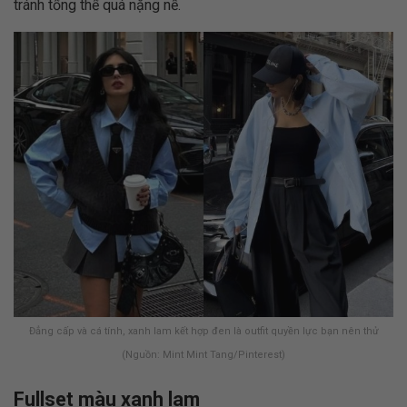
tránh tổng thể quá nặng nề.
Đẳng cấp và cá tính, xanh lam kết hợp đen là outfit quyền lực bạn nên thử
(Nguồn: Mint Mint Tang/Pinterest)
Fullset màu xanh lam