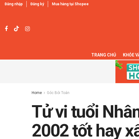
Đăng nhập
Đăng ký
Mua hàng tại Shopee
TRANG CHỦ
KHỎE V
Home
Góc Bói Toán
Tử vi tuổi Nh
2002 tốt hay x