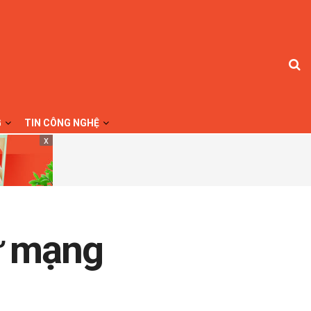
G
TIN CÔNG NGHỆ
x
ữ mạng