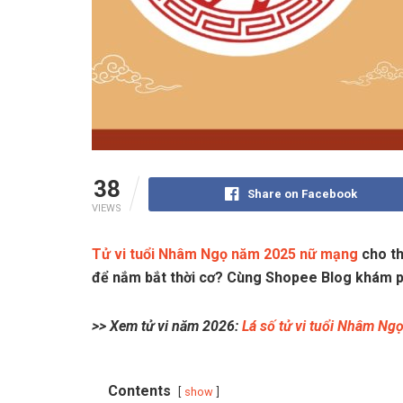
38
Share on Facebook
VIEWS
Tử vi tuổi Nhâm Ngọ năm 2025 nữ mạng
cho th
để nắm bắt thời cơ? Cùng Shopee Blog khám ph
>> Xem tử vi năm 2026:
Lá số tử vi tuổi Nhâm Ng
Contents
show