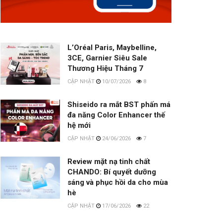
L’Oréal Paris, Maybelline,
3CE, Garnier Siêu Sale
Thương Hiệu Tháng 7
10/07/2026
8
Shiseido ra mắt BST phấn má
đa năng Color Enhancer thế
hệ mới
24/06/2026
7
Review mặt nạ tinh chất
CHANDO: Bí quyết dưỡng
sáng và phục hồi da cho mùa
hè
17/06/2026
22