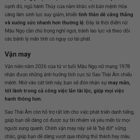
cạnh đó, ngũ hành Thủy của năm khắc với bản mệnh Hỏa
càng làm sinh lực suy giảm, khiến
tinh thần dễ căng thẳng
và xuống sức nhanh hơn thường lệ
. Đây là thời điểm nữ
Mậu Ngọ cần chú trọng nghỉ ngơi, tránh lao lực và theo dõi
các bệnh lý mãn tính có nguy cơ tái phát.
Vận may
Vận niên năm 2026 của tử vi tuổi Mậu Ngọ nữ mạng 1978
nhận được những ảnh hưởng tích cực từ Sao Thái Âm chiếu
mệnh. Nhờ vào cát tinh này, bạn sẽ đón nhận sự
may mắn,
tốt lành trong cả công việc lẫn tài lộc, giúp mọi việc
hanh thông hơn.
Sao Thái Âm còn hỗ trợ rất lớn cho việc phát triển danh tiếng,
giúp bạn dễ dàng có được sự tín nhiệm và yêu mến từ mọi
người xung quanh. Chính vận may này sẽ là “bệ đỡ” vững
chắc, giúp bạn dễ dàng vượt qua những thử thách hay mâu