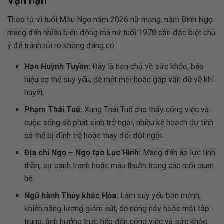
Vận hạn
Theo tử vi tuổi Mậu Ngọ năm 2026 nữ mạng, năm Bính Ngọ
mang đến nhiều biến động mà nữ tuổi 1978 cần đặc biệt chú
ý để tránh rủi ro không đáng có.
Hạn Huỳnh Tuyền:
Đây là hạn chủ về sức khỏe, báo
hiệu cơ thể suy yếu, dễ mệt mỏi hoặc gặp vấn đề về khí
huyết.
Phạm Thái Tuế:
Xung Thái Tuế cho thấy công việc và
cuộc sống dễ phát sinh trở ngại, nhiều kế hoạch dự tính
có thể bị đình trệ hoặc thay đổi đột ngột.
Địa chi Ngọ – Ngọ tạo Lục Hình:
Mang đến áp lực tinh
thần, sự cạnh tranh hoặc mâu thuẫn trong các mối quan
hệ.
Ngũ hành Thủy khắc Hỏa:
Làm suy yếu bản mệnh,
khiến năng lượng giảm sút, dễ nóng nảy hoặc mất tập
trung, ảnh hưởng trực tiếp đến công việc và sức khỏe.