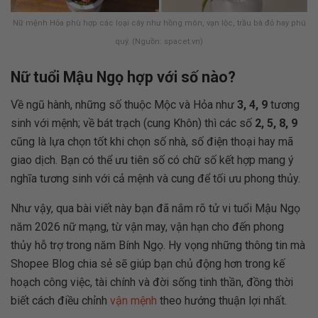
Nữ mệnh Hỏa phù hợp các loại cây như hồng môn, vạn lộc, trầu bà đỏ hay phú
quý. (Nguồn: spacet.vn)
Nữ tuổi Mậu Ngọ hợp với số nào?
Về ngũ hành, những số thuộc Mộc và Hỏa như
3, 4, 9
tương
sinh với mệnh; về bát trạch (cung Khôn) thì các số
2, 5, 8, 9
cũng là lựa chọn tốt khi chọn số nhà, số điện thoại hay mã
giao dịch. Bạn có thể ưu tiên số có chữ số kết hợp mang ý
nghĩa tương sinh với cả mệnh và cung để tối ưu phong thủy.
Như vậy, qua bài viết này bạn đã nắm rõ tử vi tuổi Mậu Ngọ
năm 2026 nữ mạng, từ vận may, vận hạn cho đến phong
thủy hỗ trợ trong năm Bính Ngọ. Hy vọng những thông tin mà
Shopee Blog chia sẻ sẽ giúp bạn chủ động hơn trong kế
hoạch công việc, tài chính và đời sống tinh thần, đồng thời
biết cách điều chỉnh
vận mệnh
theo hướng thuận lợi nhất.