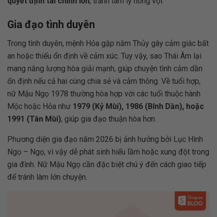
quyết định tài chính lớn
, tránh tâm lý nóng vội.
Gia đạo tình duyên
Trong tình duyên, mệnh Hỏa gặp năm Thủy gây cảm giác bất
an hoặc thiếu ổn định về cảm xúc. Tuy vậy, sao Thái Âm lại
mang năng lượng hòa giải mạnh, giúp chuyện tình cảm dần
ổn định nếu cả hai cùng chia sẻ và cảm thông. Về tuổi hợp,
nữ Mậu Ngọ 1978 thường hòa hợp với các tuổi thuộc hành
Mộc hoặc Hỏa như
1979 (Kỷ Mùi), 1986 (Bính Dần), hoặc
1991 (Tân Mùi)
, giúp gia đạo thuận hòa hơn.
Phương diện gia đạo năm 2026 bị ảnh hưởng bởi Lục Hình
Ngọ – Ngọ, vì vậy dễ phát sinh hiểu lầm hoặc xung đột trong
gia đình. Nữ Mậu Ngọ cần đặc biệt chú ý đến cách giao tiếp
để tránh làm lớn chuyện.