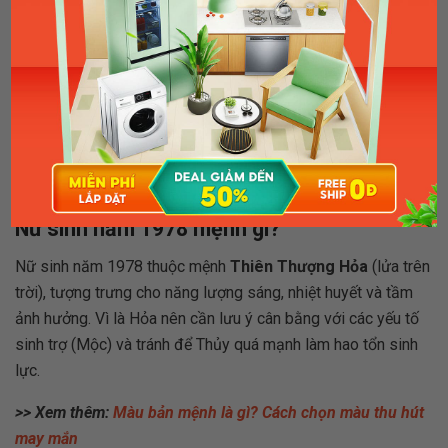
Ngọ năm 2026 nữ mạng
Phong thủy trong năm 2026 đóng vai trò quan trọng đối với
nữ tuổi Mậu Ngọ, đặc biệt khi ngũ hành Thủy của năm khắc
với bản mệnh Hỏa. Việc lựa chọn màu sắc, vật phẩm và
hướng đi hợp phong thủy sẽ giúp bạn cân bằng năng lượng,
giảm tác động của vận hạn và tăng cường vận may trong
năm Bính Ngọ.
Nữ sinh năm 1978 mệnh gì?
Nữ sinh năm 1978 thuộc mệnh
Thiên Thượng Hỏa
(lửa trên
trời), tượng trưng cho năng lượng sáng, nhiệt huyết và tầm
ảnh hưởng. Vì là Hỏa nên cần lưu ý cân bằng với các yếu tố
sinh trợ (Mộc) và tránh để Thủy quá mạnh làm hao tổn sinh
lực.
>> Xem thêm:
Màu bản mệnh là gì? Cách chọn màu thu hút
may mắn