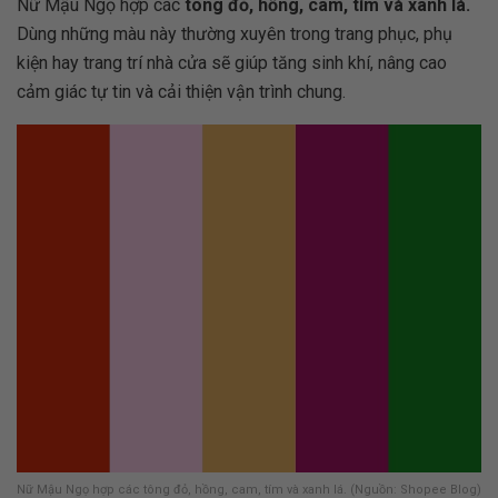
Nữ Mậu Ngọ hợp các
tông đỏ, hồng, cam, tím và xanh lá.
Dùng những màu này thường xuyên trong trang phục, phụ
kiện hay trang trí nhà cửa sẽ giúp tăng sinh khí, nâng cao
cảm giác tự tin và cải thiện vận trình chung.
Nữ Mậu Ngọ hợp các tông đỏ, hồng, cam, tím và xanh lá. (Nguồn: Shopee Blog)