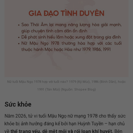
Nữ tuổi Mậu Ngọ 1978 hợp với tuổi nào? 1979 (Kỷ Mùi), 1986 (Bính Dần), hoặc
1991 (Tân Mùi) (Nguồn: Shopee Blog)
Sức khỏe
Năm 2026, tử vi tuổi Mậu Ngọ nữ mạng 1978 cho thấy sức
khỏe bị ảnh hưởng đáng kể bởi hạn Huỳnh Tuyền – hạn chủ
về
thể trạng yếu, dễ mệt mỏi và rối loạn khí huyết.
Bên