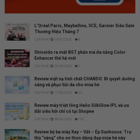
L’Oréal Paris, Maybelline, 3CE, Garnier Siêu Sale
Thương Hiệu Tháng 7
10/07/2026
8
Shiseido ra mắt BST phấn má đa năng Color
Enhancer thế hệ mới
24/06/2026
7
Review mặt nạ tinh chất CHANDO: Bí quyết dưỡng
sáng và phục hồi da cho mùa hè
17/06/2026
22
Review máy triệt lông Halio SilkGlow IPL và ưu
đãi siêu hời chỉ có tại Shopee
08/06/2026
762
Review bộ ba máy Xay – Vắt – Ép Sunhouse: Trợ
thủ “vàng” cho eo thon dáng đẹp mùa hè này