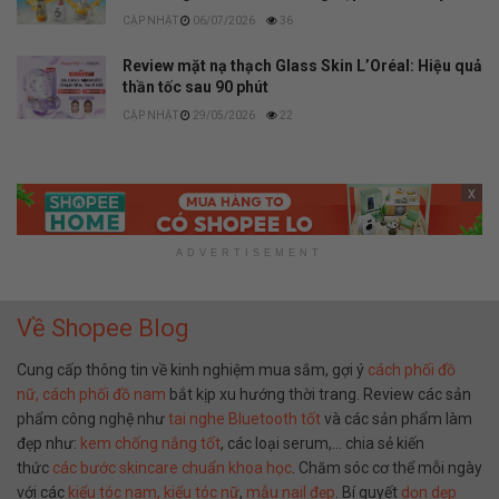
06/07/2026
36
Review mặt nạ thạch Glass Skin L’Oréal: Hiệu quả
thần tốc sau 90 phút
29/05/2026
22
x
ADVERTISEMENT
Về Shopee Blog
Cung cấp thông tin về kinh nghiệm mua sắm, gợi ý
cách phối đồ
nữ,
cách phối đồ nam
bắt kịp xu hướng thời trang. Review các sản
phẩm công nghệ như
tai nghe Bluetooth tốt
và các sản phẩm làm
đẹp như:
kem chống nắng tốt
, các loại serum,… chia sẻ kiến
thức
các bước skincare chuẩn khoa học
. Chăm sóc cơ thể mỗi ngày
với các
kiểu tóc nam,
kiểu tóc nữ
,
mẫu nail đẹp
. Bí quyết
dọn dẹp