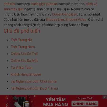
nhà cửa
sạch đẹp,
cách giặt quần áo
sạch sẽ thơm tho,
cách vệ
sinh máy giặt
ngay tại nhà đơn giản hiệu quả. Ngoài ra còn có
những kiến thức hay ho thú vị về
Cung Hoàng Đạo
, Tử vi mới nhất.
Cập nhật liên tục ưu đãi của
Shopee Live
,
Shopee Video
. Khám phá
phong cách sống hiện đại và khỏe đẹp cùng Shopee Blog!
Chủ đề phổ biến
Thời Trang Nữ
Thời Trang Nam
Chăm Sóc Cơ Thể
Chăm Sóc Da Mặt
Tử Vi Bói Toán
Khách Hàng Shopee
Tai Nghe Bluetooth Chơi Game
Tai Nghe Bluetooth Dưới 1 Triệu
x
Miễn Trừ Trách Nhiệm