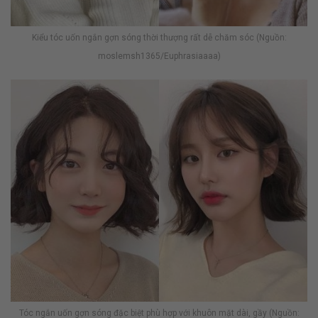
Kiểu tóc uốn ngắn gợn sóng thời thượng rất dễ chăm sóc (Nguồn:
moslemsh1365/Euphrasiaaaa)
Tóc ngắn uốn gợn sóng đặc biệt phù hợp với khuôn mặt dài, gầy (Nguồn: