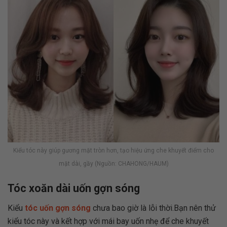
Kiểu tóc này giúp gương mặt tròn hơn, tạo hiệu ứng che khuyết điểm cho
mặt dài, gầy (Nguồn: CHAHONG/HAUM)
Tóc xoăn dài uốn gợn sóng
Kiểu
tóc uốn gợn sóng
chưa bao giờ là lỗi thời.Bạn nên thử
kiểu tóc này và kết hợp với mái bay uốn nhẹ để che khuyết