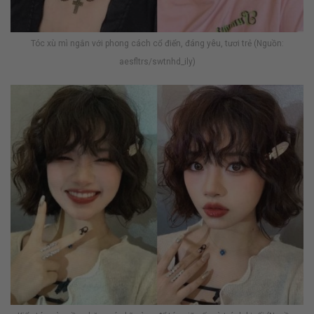
Tóc xù mì ngắn với phong cách cổ điển, đáng yêu, tươi trẻ (Nguồn:
aesfltrs/swtnhd_ily)