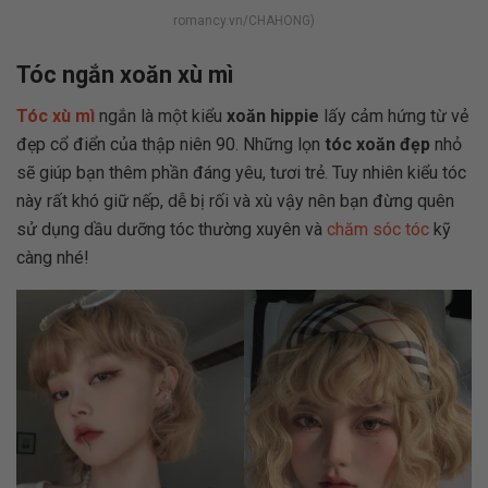
romancy.vn/CHAHONG)
Tóc ngắn xoăn xù mì
Tóc xù mì
ngắn là một kiểu
xoăn hippie
lấy cảm hứng từ vẻ
đẹp cổ điển của thập niên 90. Những lọn
tóc xoăn đẹp
nhỏ
sẽ giúp bạn thêm phần đáng yêu, tươi trẻ. Tuy nhiên kiểu tóc
này rất khó giữ nếp, dễ bị rối và xù vậy nên bạn đừng quên
sử dụng dầu dưỡng tóc thường xuyên và
chăm sóc tóc
kỹ
càng nhé!