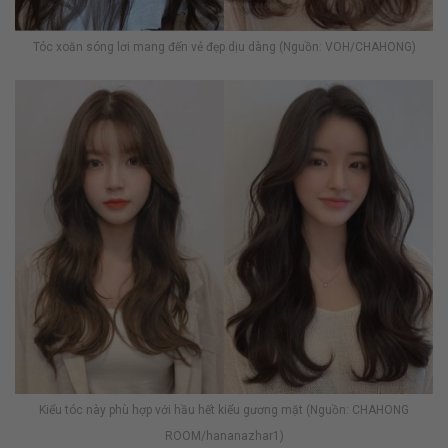
Tóc xoăn sóng lơi mang đến vẻ đẹp dịu dàng (Nguồn: VOH/CHAHONG)
Kiểu tóc này phù hợp với hầu hết kiểu gương mặt (Nguồn: CHAHONG
ROOM/hananazhar1)