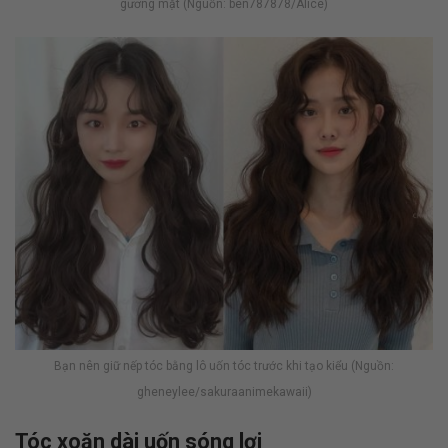
gương mặt (Nguồn: ben787878/Alice)
Bạn nên giữ nếp tóc bằng lô uốn tóc trước khi tạo kiểu (Nguồn:
gheneylee/sakuraanimekawaii)
Tóc xoăn dài uốn sóng lơi