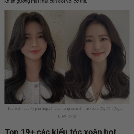
khiến gương mặt mất cân đối với cơ thể.
Tóc xoăn cực kỳ phù hợp với các nàng có mặt trái xoan, đầy đặn (Nguồn:
CHAHONG)
Top 19+ các kiểu tóc xoăn hot