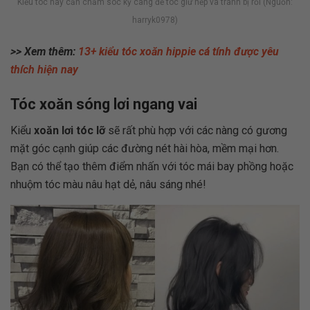
Kiểu tóc này cần chăm sóc kỹ càng để tóc giữ nếp và tránh bị rối (Nguồn:
harryk0978)
>> Xem thêm:
13+ kiểu tóc xoăn hippie cá tính được yêu
thích hiện nay
Tóc xoăn sóng lơi ngang vai
Kiểu
xoăn lơi tóc lỡ
sẽ rất phù hợp với các nàng có gương
mặt góc cạnh giúp các đường nét hài hòa, mềm mại hơn.
Bạn có thể tạo thêm điểm nhấn với tóc mái bay phồng hoặc
nhuộm tóc màu nâu hạt dẻ, nâu sáng nhé!