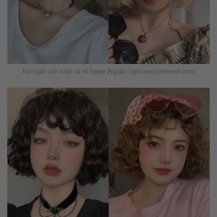
Tóc ngắn uốn xoăn xù mì hippie (Nguồn: lopicuore/pinterest.com)