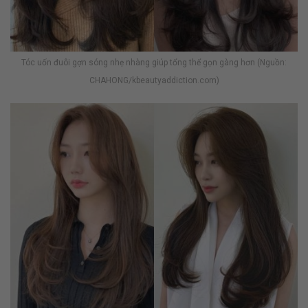
Tóc uốn đuôi gợn sóng nhẹ nhàng giúp tổng thể gọn gàng hơn (Nguồn:
CHAHONG/kbeautyaddiction.com)