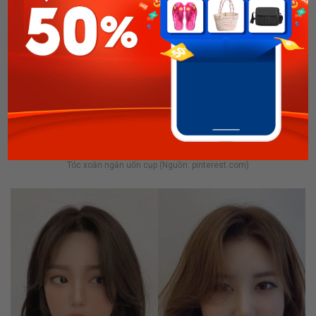
Tóc xoăn ngắn uốn cụp (Nguồn: pinterest.com)