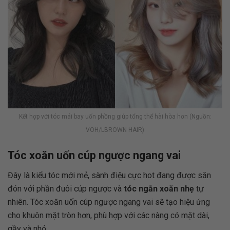
Kết hợp với tóc mái bay uốn phồng giúp tổng thể hài hòa hơn (Nguồn:
VOH/LBROWN HAIR)
Tóc xoăn uốn cúp ngược ngang vai
Đây là kiểu tóc mới mẻ, sành điệu cực hot đang được săn
đón với phần đuôi cúp ngược và
tóc ngắn xoăn nhẹ
tự
nhiên. Tóc xoăn uốn cúp ngược ngang vai sẽ tạo hiệu ứng
cho khuôn mặt tròn hơn, phù hợp với các nàng có mặt dài,
gầy và nhỏ.