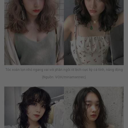
Tóc xoăn lọn nhỏ ngang vai với phần ngôi rẽ lệch cực kỳ cá tính, năng động
(Nguồn: VOH/miriamannec)