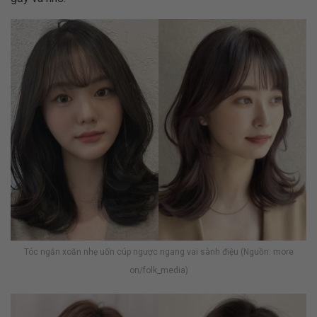
Tóc ngắn xoăn nhẹ uốn cúp ngược ngang vai sành điệu (Nguồn: more
on/folk_media)