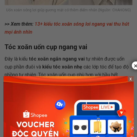
Uốn xoăn sóng lơi giúp gương mặt có thêm điểm nhấn (Nguồn: CHAHONG)
>> Xem thêm:
13+ kiểu tóc xoăn sóng lơi ngang vai thu hút
mọi ánh nhìn
Tóc xoăn uốn cụp ngang vai
Đây là kiểu
tóc xoăn ngắn ngang vai
tự nhiên được uốn
cụp phần đuôi và
kiểu tóc xoăn nhẹ
các lớp tóc để tạo độ
phồng tự nhiên. Tóc xoăn uốn cụp phù hợp với hầu hết
x
gương mặt, tạo kiểu và chăm sóc dễ dàng. Có thể kết hợp
kiểu tóc này với mái thưa hoặc mái bay nếu bạn có phần trán
và gò má cao.