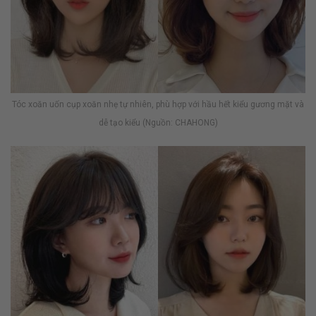
Tóc xoăn uốn cụp xoăn nhẹ tự nhiên, phù hợp với hầu hết kiểu gương mặt và
dễ tạo kiểu (Nguồn: CHAHONG)