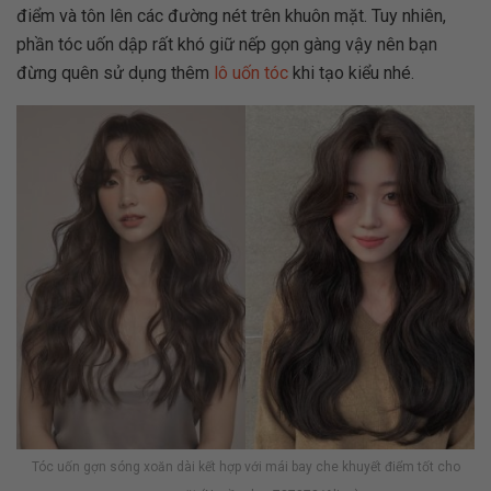
điểm và tôn lên các đường nét trên khuôn mặt. Tuy nhiên,
phần tóc uốn dập rất khó giữ nếp gọn gàng vậy nên bạn
đừng quên sử dụng thêm
lô uốn tóc
khi tạo kiểu nhé.
Tóc uốn gợn sóng xoăn dài kết hợp với mái bay che khuyết điểm tốt cho