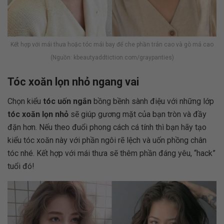
Kết hợp với mái thưa hoặc tóc mái bay để che phần trán cao và gò má cao
(Nguồn: kbeautyaddtiction.com/graypanties)
Tóc xoăn lọn nhỏ ngang vai
Chọn kiểu
tóc uốn ngắn
bồng bềnh sành điệu với những lớp
tóc xoăn lọn nhỏ
sẽ giúp gương mặt của bạn tròn và đầy
đặn hơn. Nếu theo đuổi phong cách cá tính thì bạn hãy tạo
kiểu tóc xoăn này với phần ngôi rẽ lệch và uốn phồng chân
tóc nhé. Kết hợp với mái thưa sẽ thêm phần đáng yêu, “hack”
tuổi đó!