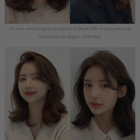
Tóc xoăn sóng lơi ngang vai giúp che đi khuyết điểm và giúp gương mặt
thanh thoát hơn (Nguồn: CHAHONG)