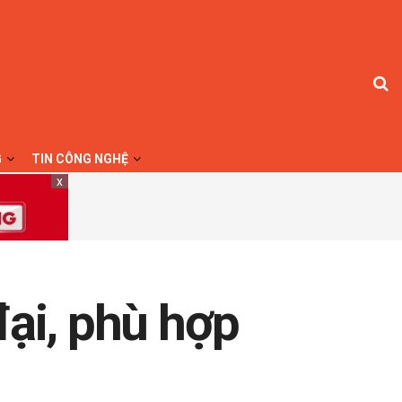
G
TIN CÔNG NGHỆ
x
đại, phù hợp