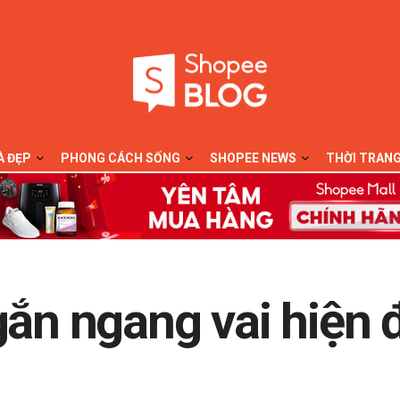
À ĐẸP
PHONG CÁCH SỐNG
SHOPEE NEWS
THỜI TRAN
gắn ngang vai hiện 