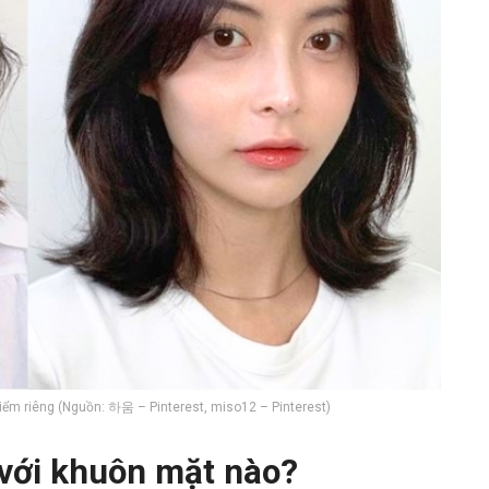
ểm riêng (Nguồn: 하움 – Pinterest, miso12 – Pinterest)
 với khuôn mặt nào?