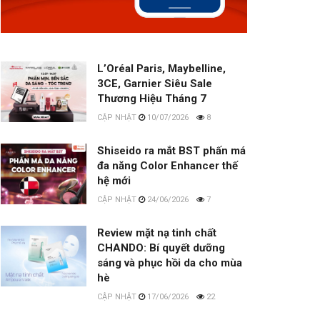
L’Oréal Paris, Maybelline,
3CE, Garnier Siêu Sale
Thương Hiệu Tháng 7
10/07/2026
8
Shiseido ra mắt BST phấn má
đa năng Color Enhancer thế
hệ mới
24/06/2026
7
Review mặt nạ tinh chất
CHANDO: Bí quyết dưỡng
sáng và phục hồi da cho mùa
hè
17/06/2026
22