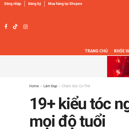
Đăng nhập
Đăng ký
Mua hàng tại Shopee
TRANG CHỦ
KHỎE V
Home
Làm Đẹp
Chăm Sóc Cơ Thể
19+ kiểu tóc n
mọi độ tuổi