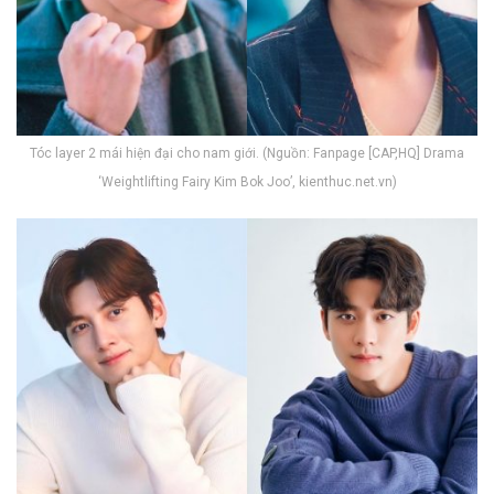
Tóc layer 2 mái hiện đại cho nam giới. (Nguồn: Fanpage [CAP,HQ] Drama
‘Weightlifting Fairy Kim Bok Joo’, kienthuc.net.vn)