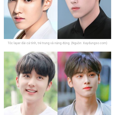
Tóc layer dài cá tính, trẻ trung và năng động. (Nguồn: Xaydungso.com)