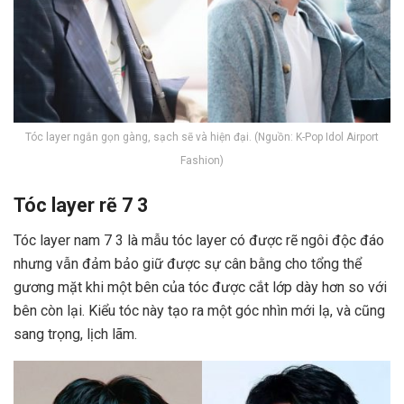
Tóc layer ngắn gọn gàng, sạch sẽ và hiện đại. (Nguồn: K-Pop Idol Airport
Fashion)
Tóc layer rẽ 7 3
Tóc layer nam 7 3 là mẫu tóc layer có được rẽ ngôi độc đáo
nhưng vẫn đảm bảo giữ được sự cân bằng cho tổng thể
gương mặt khi một bên của tóc được cắt lớp dày hơn so với
bên còn lại. Kiểu tóc này tạo ra một góc nhìn mới lạ, và cũng
sang trọng, lịch lãm.