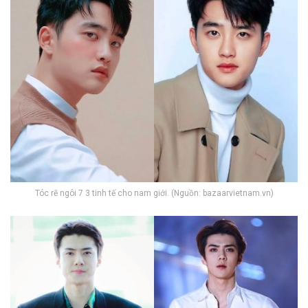
Tóc rẽ ngôi 7 3 tinh tế cho nam giới. (Nguồn: bazaarvietnam.vn)