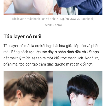
Tóc layer 2 mái thanh lịch và tinh tế. (Nguồn: JCWVN Facebook,
dep365.com)
Tóc layer có mái
Tóc layer có mái là sự kết hợp hài hòa giữa lớp tóc và phần
mái. Bằng cách tạo lớp tóc dày ở phần đỉnh đầu và kết hợp
cắt mái tuỳ thích sẽ tạo ra một kiểu tóc thanh lịch. Ngoài ra,
phần mái tóc còn tạo cảm giác gương mặt cân đối hơn.