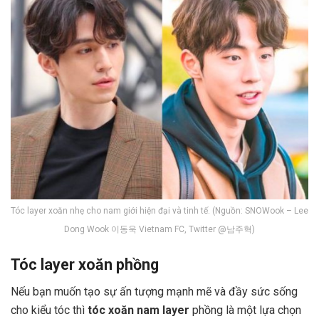
Tóc layer xoăn nhẹ cho nam giới hiện đại và tinh tế. (Nguồn: SNOWook – Lee
Dong Wook 이동욱 Vietnam FC, Twitter @남주혁)
Tóc layer xoăn phồng
Nếu bạn muốn tạo sự ấn tượng mạnh mẽ và đầy sức sống
cho kiểu tóc thì
tóc xoăn nam layer
phồng là một lựa chọn