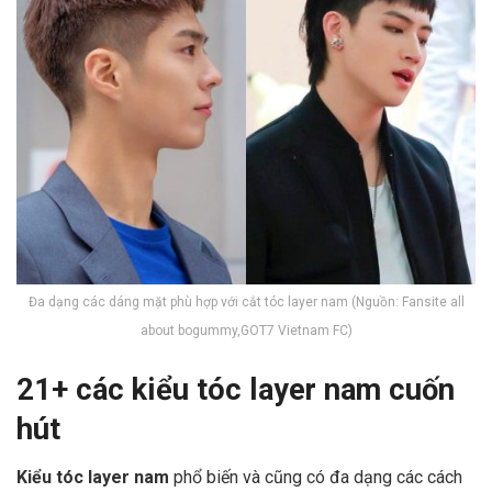
Đa dạng các dáng mặt phù hợp với cắt tóc layer nam (Nguồn: Fansite all
about bogummy,GOT7 Vietnam FC)
21+ các kiểu tóc layer nam cuốn
hút
Kiểu tóc layer nam
phổ biến và cũng có đa dạng các cách