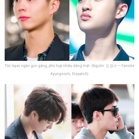
Tóc layer ngắn gọn gàng, phù hợp nhiều dáng mặt. (Nguồn: 도경수 — Fansite
Kyungsoo’s, Dispatch)