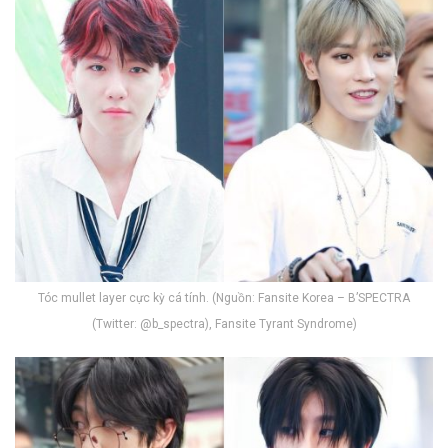
x
Tóc mullet layer cực kỳ cá tính. (Nguồn: Fansite Korea – B’SPECTRA
(Twitter: @b_spectra), Fansite Tyrant Syndrome)