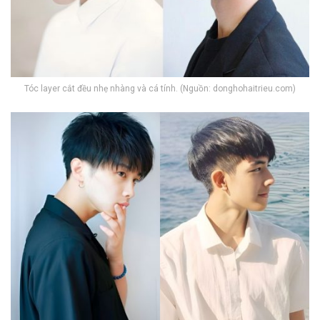
Tóc layer cắt đều nhẹ nhàng và cá tính. (Nguồn: donghohaitrieu.com)