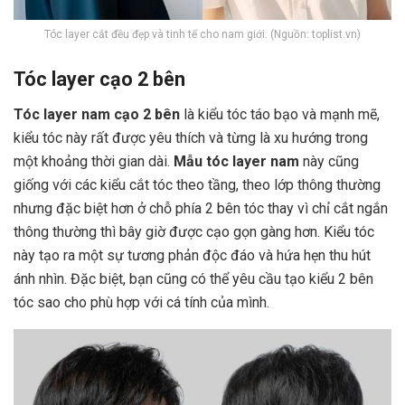
Tóc layer cắt đều đẹp và tinh tế cho nam giới. (Nguồn: toplist.vn)
Tóc layer cạo 2 bên
Tóc layer nam cạo 2 bên
là kiểu tóc táo bạo và mạnh mẽ,
kiểu tóc này rất được yêu thích và từng là xu hướng trong
một khoảng thời gian dài.
Mẫu tóc layer nam
này cũng
giống với các kiểu cắt tóc theo tầng, theo lớp thông thường
nhưng đặc biệt hơn ở chỗ phía 2 bên tóc thay vì chỉ cắt ngắn
thông thường thì bây giờ được cạo gọn gàng hơn. Kiểu tóc
này tạo ra một sự tương phản độc đáo và hứa hẹn thu hút
ánh nhìn. Đặc biệt, bạn cũng có thể yêu cầu tạo kiểu 2 bên
tóc sao cho phù hợp với cá tính của mình.