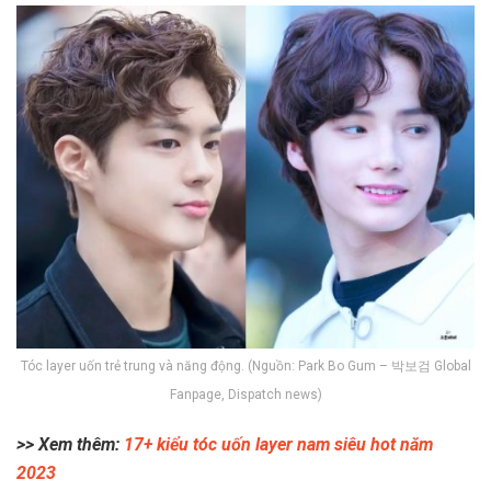
Tóc layer uốn trẻ trung và năng động. (Nguồn: Park Bo Gum – 박보검 Global
Fanpage, Dispatch news)
>> Xem thêm:
17+ kiểu tóc uốn layer nam siêu hot năm
2023