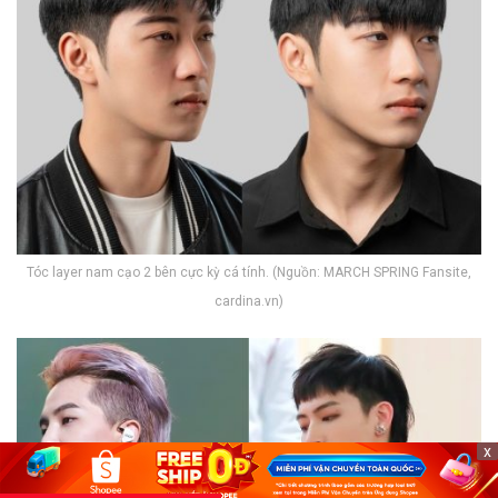
Tóc layer nam cạo 2 bên cực kỳ cá tính. (Nguồn: MARCH SPRING Fansite,
cardina.vn)
x