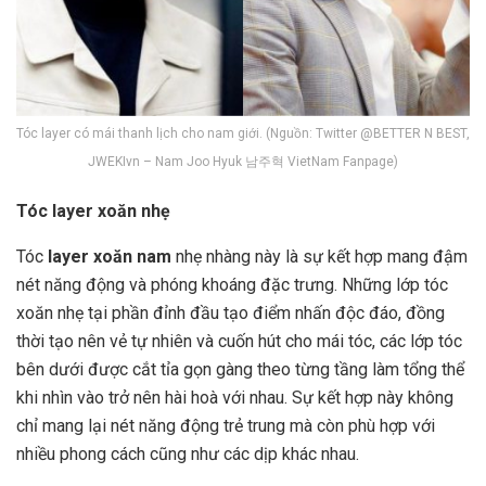
Tóc layer có mái thanh lịch cho nam giới. (Nguồn: Twitter @BETTER N BEST,
JWEKIvn – Nam Joo Hyuk 남주혁 VietNam Fanpage)
Tóc layer xoăn nhẹ
Tóc
layer xoăn nam
nhẹ nhàng này là sự kết hợp mang đậm
nét năng động và phóng khoáng đặc trưng. Những lớp tóc
xoăn nhẹ tại phần đỉnh đầu tạo điểm nhấn độc đáo, đồng
thời tạo nên vẻ tự nhiên và cuốn hút cho mái tóc, các lớp tóc
bên dưới được cắt tỉa gọn gàng theo từng tầng làm tổng thể
khi nhìn vào trở nên hài hoà với nhau. Sự kết hợp này không
chỉ mang lại nét năng động trẻ trung mà còn phù hợp với
nhiều phong cách cũng như các dịp khác nhau.