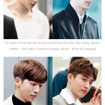
Tóc layer có mái hiện đại nhưng cũng không kém phần nhẹ nhàng. (Nguồn:
OHMilk – EXO Sehun Vietnam Fanpage, BBVN – All for B2 Fanpage)