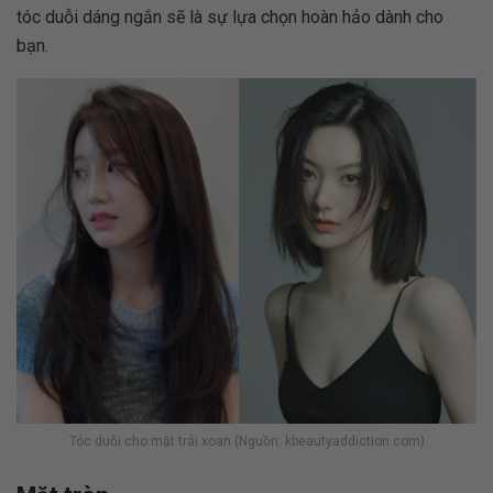
tóc duỗi dáng ngắn sẽ là sự lựa chọn hoàn hảo dành cho
bạn.
Tóc duỗi cho mặt trái xoan (Nguồn: kbeautyaddiction.com)