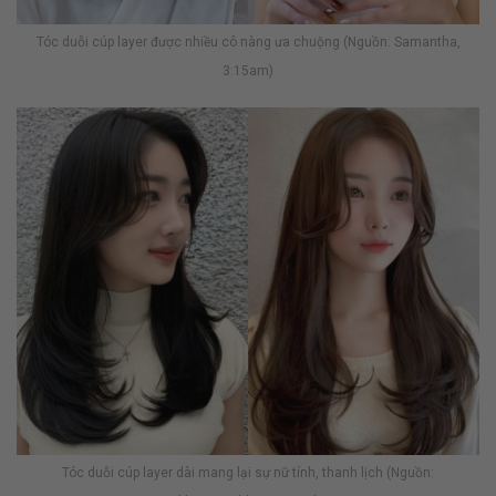
Tóc duỗi cúp layer được nhiều cô nàng ưa chuộng (Nguồn: Samantha,
3:15am)
Tóc duỗi cúp layer dài mang lại sự nữ tính, thanh lịch (Nguồn: