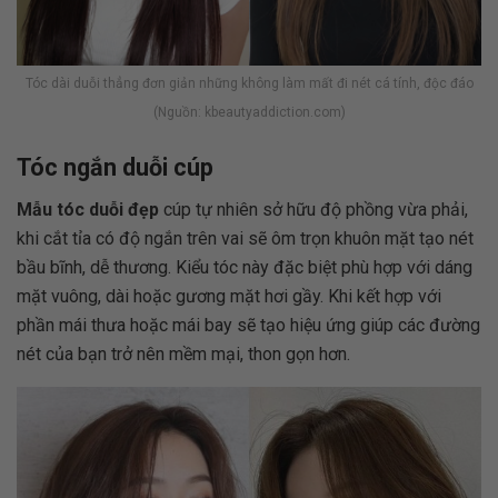
Tóc dài duỗi thẳng đơn giản những không làm mất đi nét cá tính, độc đáo
(Nguồn: kbeautyaddiction.com)
Tóc ngắn duỗi cúp
Mẫu tóc duỗi đẹp
cúp tự nhiên sở hữu độ phồng vừa phải,
khi cắt tỉa có độ ngắn trên vai sẽ ôm trọn khuôn mặt tạo nét
bầu bĩnh, dễ thương. Kiểu tóc này đặc biệt phù hợp với dáng
mặt vuông, dài hoặc gương mặt hơi gầy. Khi kết hợp với
phần mái thưa hoặc mái bay sẽ tạo hiệu ứng giúp các đường
nét của bạn trở nên mềm mại, thon gọn hơn.