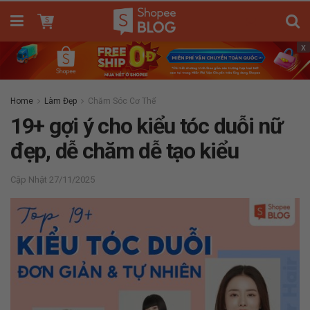
x
Home
Làm Đẹp
Chăm Sóc Cơ Thể
19+ gợi ý cho kiểu tóc duỗi nữ
đẹp, dễ chăm dễ tạo kiểu
27/11/2025