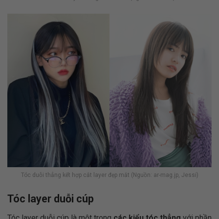
Tóc duỗi thẳng kết hợp cắt layer đẹp mắt (Nguồn: ar-mag.jp, Jessi)
Tóc layer duỗi cúp
Tóc layer duỗi cúp là một trong
các kiểu tóc thẳng
với phần