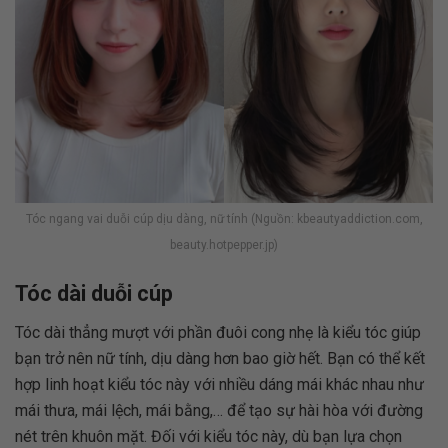
Tóc ngang vai duỗi cúp dịu dàng, nữ tính (Nguồn: kbeautyaddiction.com,
beauty.hotpepper.jp)
Tóc dài duỗi cúp
Tóc dài thẳng mượt với phần đuôi cong nhẹ là kiểu tóc giúp
bạn trở nên nữ tính, dịu dàng hơn bao giờ hết. Bạn có thể kết
hợp linh hoạt kiểu tóc này với nhiều dáng mái khác nhau như
mái thưa, mái lệch, mái bằng,… để tạo sự hài hòa với đường
nét trên khuôn mặt. Đối với kiểu tóc này, dù bạn lựa chọn