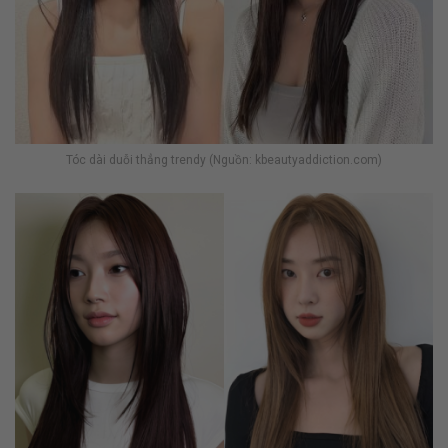
Tóc dài duỗi thẳng trendy (Nguồn: kbeautyaddiction.com)