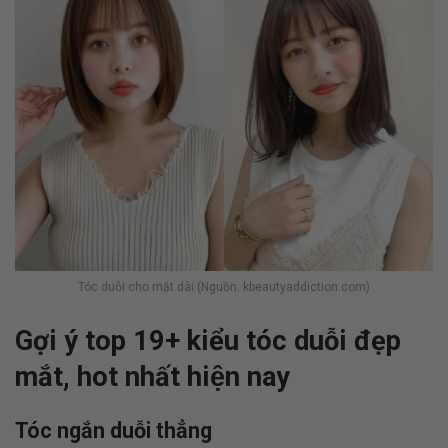
Tóc duỗi cho mặt dài (Nguồn: kbeautyaddiction.com)
Gợi ý top 19+ kiểu tóc duỗi đẹp
mắt, hot nhất hiện nay
Tóc ngắn duỗi thẳng