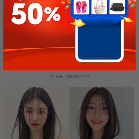
Kiểu tóc đen dài thẳng này giúp tôn lên vẻ đẹp tự nhiên (Nguồn: 🩷
laneee/Pinterest.com)