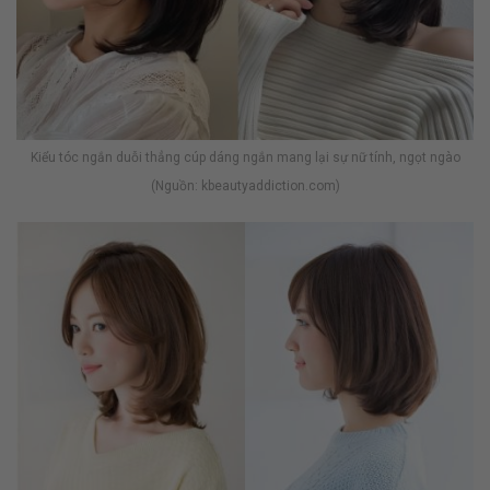
Kiểu tóc ngắn duỗi thẳng cúp dáng ngắn mang lại sự nữ tính, ngọt ngào
(Nguồn: kbeautyaddiction.com)