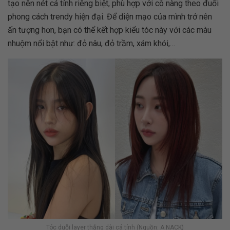
tạo nên nét cá tính riêng biệt, phù hợp với cô nàng theo đuổi
phong cách trendy hiện đại. Để diện mạo của mình trở nên
ấn tượng hơn, bạn có thể kết hợp kiểu tóc này với các màu
nhuộm nổi bật như: đỏ nâu, đỏ trầm, xám khói,…
Tóc duỗi layer thẳng dài cá tính (Nguồn: A NACK)