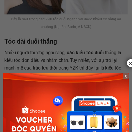
Đây là một trong các kiểu tóc duỗi ngang vai được nhiều cô nàng ưa
chuộng (Nguồn: Barin, A NACK)
Tóc dài duỗi thẳng
Nhiều người thường nghĩ rằng,
các kiểu tóc duỗi
thẳng là
kiểu tóc đơn điệu và nhàm chán. Tuy nhiên, với sự trở lại
mạnh mẽ của trào lưu thời trang Y2K thì đây lại là kiểu tóc
đang “làm mưa làm gió” trong giới trẻ hiện nay. Tóc dài duỗi
x
thẳng được cắt layer cho độ mỏng dần về phía đuôi giúp
diện mạo của bạn luôn trẻ trung, tươi mới.