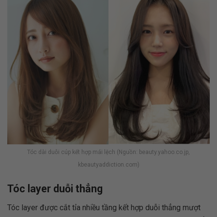
Tóc dài duỗi cúp kết hợp mái lệch (Nguồn: beauty.yahoo.co.jp,
kbeautyaddiction.com)
Tóc layer duỗi thẳng
Tóc layer được cắt tỉa nhiều tầng kết hợp duỗi thẳng mượt