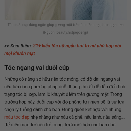
Tóc duỗi cụp dáng ngắn giúp gương mặt trở nên mềm mại, thon gọn hơn
(Nguồn: beauty.hotpepper.jp)
>> Xem thêm:
21+ kiểu tóc nữ ngắn hot trend phù hợp với
mọi khuôn mặt
Tóc ngang vai duỗi cúp
Những cô nàng sở hữu nền tóc mỏng, có độ dài ngang vai
nếu lựa chọn phương pháp duỗi thẳng thì rất dễ dẫn đến tính
trạng tóc bị xẹp, làm lộ khuyết điểm trên gương mặt. Trong
trường hợp này, duỗi cúp với độ phồng tự nhiên sẽ là sự lựa
chọn lý tưởng dành cho bạn. Đừng quên kết hợp với những
màu tóc đẹp
nhẹ nhàng như nâu cà phê, nâu lạnh, nâu sáng,…
để diện mạo trở nên trẻ trung, tươi mới hơn các bạn nhé.