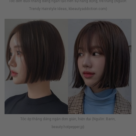
Tóc đen duỗi thẳng dáng ngắn tạo nên sự năng động, trẻ trung (Nguồn:
Trendy Hairstyle Ideas, kbeautyaddiction.com)
Tóc ép thẳng dáng ngắn đơn giản, hiện đại (Nguồn: Barin,
beauty.hotpepper.jp)