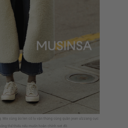
g. Mix cùng áo len cổ lọ vặn thừng cùng quần jean ulzzang cực
không thể thiếu nếu muốn hoàn chỉnh set đồ.