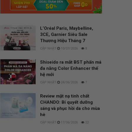
L’Oréal Paris, Maybelline,
3CE, Garnier Siêu Sale
Thương Hiệu Tháng 7
10/07/2026
8
Shiseido ra mắt BST phấn má
đa năng Color Enhancer thế
hệ mới
24/06/2026
7
Review mặt nạ tinh chất
CHANDO: Bí quyết dưỡng
sáng và phục hồi da cho mùa
hè
17/06/2026
22