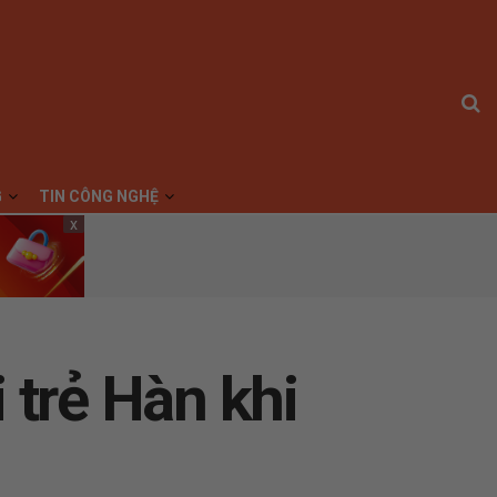
G
TIN CÔNG NGHỆ
x
 trẻ Hàn khi