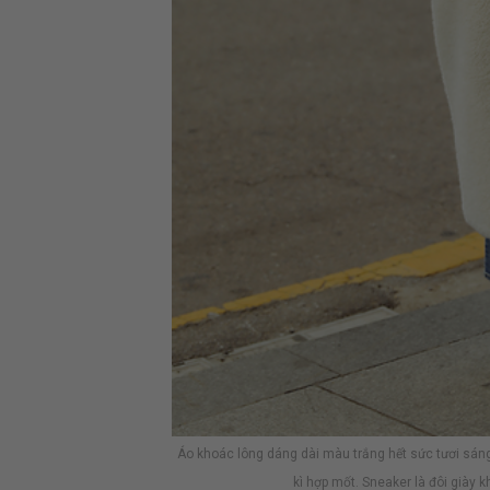
Áo khoác lông dáng dài màu trắng hết sức tươi sán
kì hợp mốt. Sneaker là đôi giày 