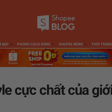
À ĐẸP
PHONG CÁCH SỐNG
SHOPEE NEWS
THỜI TRAN
le cực chất của giới