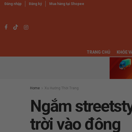
Đăng nhập
Đăng ký
Mua hàng tại Shopee
TRANG CHỦ
KHỎE V
Home
Xu Hướng Thời Trang
Ngắm streetsty
trời vào đông