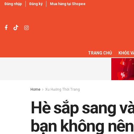
Đăng nhập
Đăng ký
Mua hàng tại Shopee
TRANG CHỦ
KHỎE V
Home
Xu Hướng Thời Trang
Hè sắp sang và
bạn không nên