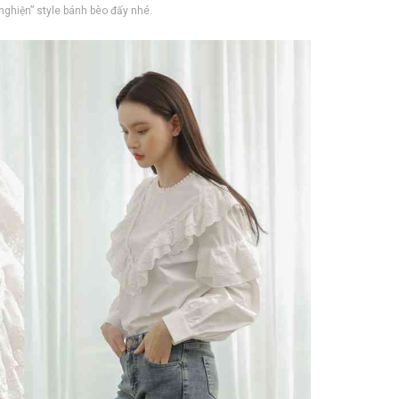
nghiện” style bánh bèo đấy nhé.