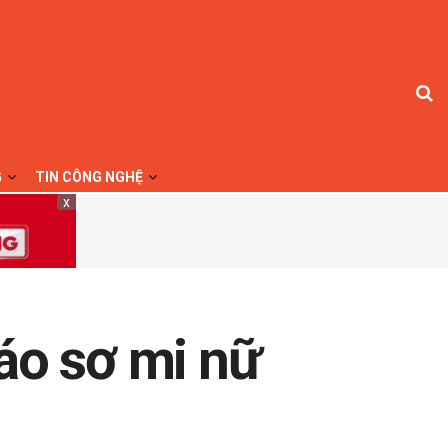
G
TIN CÔNG NGHỆ
x
áo sơ mi nữ