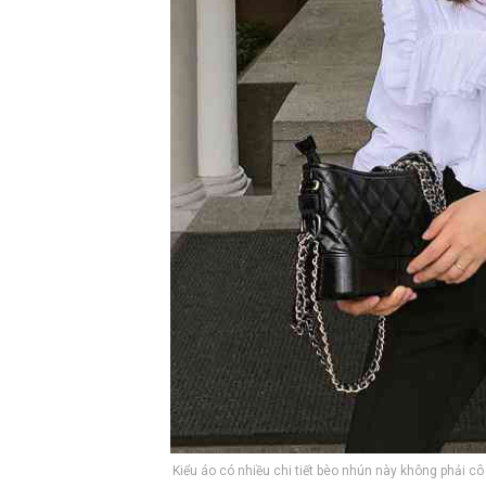
Kiểu áo có nhiều chi tiết bèo nhún này không phải c