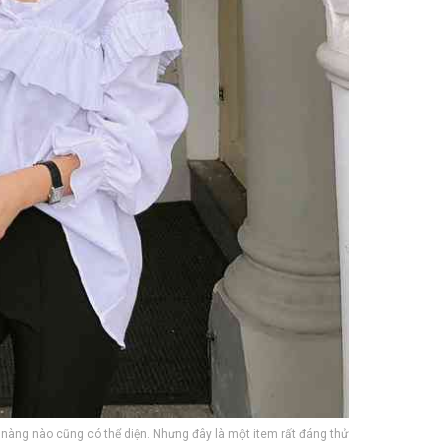
ô nàng nào cũng có thể diện. Nhưng đây là một item rất đáng thử