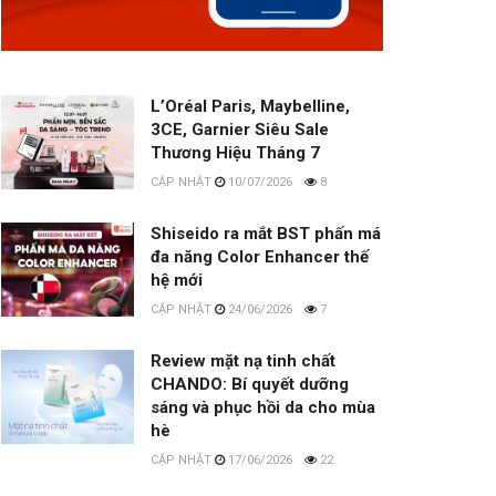
L’Oréal Paris, Maybelline,
3CE, Garnier Siêu Sale
Thương Hiệu Tháng 7
10/07/2026
8
Shiseido ra mắt BST phấn má
đa năng Color Enhancer thế
hệ mới
24/06/2026
7
Review mặt nạ tinh chất
CHANDO: Bí quyết dưỡng
sáng và phục hồi da cho mùa
hè
17/06/2026
22