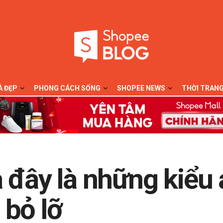
À ĐẸP
PHONG CÁCH SỐNG
SHOPEE NEWS
THỜI TRAN
 đây là những kiểu 
 bỏ lỡ