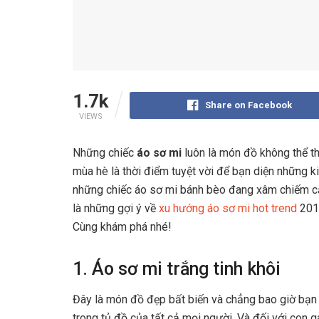
1.7k
Share on Facebook
VIEWS
Những chiếc
áo sơ mi
luôn là món đồ không thể thi
mùa hè là thời điểm tuyệt vời để bạn diện những k
những chiếc áo sơ mi bánh bèo đang xâm chiếm cả t
là những gợi ý về
xu hướng áo sơ mi hot trend
2019
Cùng khám phá nhé!
1. Áo sơ mi trắng tinh khôi
Đây là món đồ đẹp bất biến và chẳng bao giờ bạn ph
trong tủ đồ của tất cả mọi người. Và đối với con 