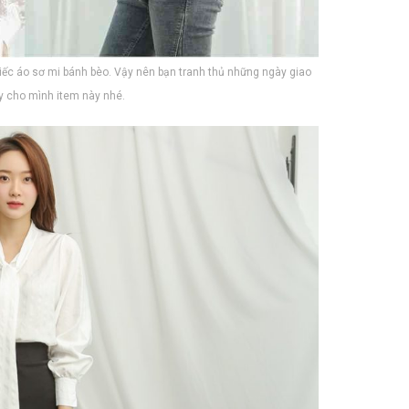
iếc áo sơ mi bánh bèo. Vậy nên bạn tranh thủ những ngày giao
 cho mình item này nhé.