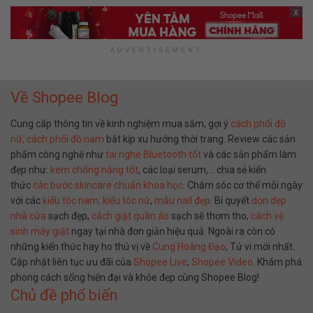
x
ADVERTISEMENT
Về Shopee Blog
Cung cấp thông tin về kinh nghiệm mua sắm, gợi ý
cách phối đồ
nữ,
cách phối đồ nam
bắt kịp xu hướng thời trang. Review các sản
phẩm công nghệ như
tai nghe Bluetooth tốt
và các sản phẩm làm
đẹp như:
kem chống nắng tốt
, các loại serum,… chia sẻ kiến
thức
các bước skincare chuẩn khoa học
. Chăm sóc cơ thể mỗi ngày
với các
kiểu tóc nam,
kiểu tóc nữ
,
mẫu nail đẹp
. Bí quyết
dọn dẹp
nhà cửa
sạch đẹp,
cách giặt quần áo
sạch sẽ thơm tho,
cách vệ
sinh máy giặt
ngay tại nhà đơn giản hiệu quả. Ngoài ra còn có
những kiến thức hay ho thú vị về
Cung Hoàng Đạo
, Tử vi mới nhất.
Cập nhật liên tục ưu đãi của
Shopee Live
,
Shopee Video
. Khám phá
phong cách sống hiện đại và khỏe đẹp cùng Shopee Blog!
Chủ đề phổ biến