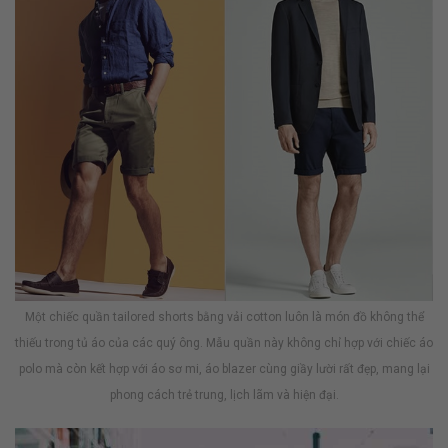
Một chiếc quần tailored shorts bằng vải cotton luôn là món đồ không thể
thiếu trong tủ áo của các quý ông. Mẫu quần này không chỉ hợp với chiếc áo
polo mà còn kết hợp với áo sơ mi, áo blazer cùng giầy lười rất đẹp, mang lại
phong cách trẻ trung, lịch lãm và hiện đại.