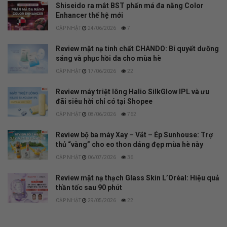
Shiseido ra mắt BST phấn má đa năng Color
Enhancer thế hệ mới
24/06/2026
7
Review mặt nạ tinh chất CHANDO: Bí quyết dưỡng
sáng và phục hồi da cho mùa hè
17/06/2026
22
Review máy triệt lông Halio SilkGlow IPL và ưu
đãi siêu hời chỉ có tại Shopee
08/06/2026
762
Review bộ ba máy Xay – Vắt – Ép Sunhouse: Trợ
thủ “vàng” cho eo thon dáng đẹp mùa hè này
06/07/2026
36
Review mặt nạ thạch Glass Skin L’Oréal: Hiệu quả
thần tốc sau 90 phút
29/05/2026
22