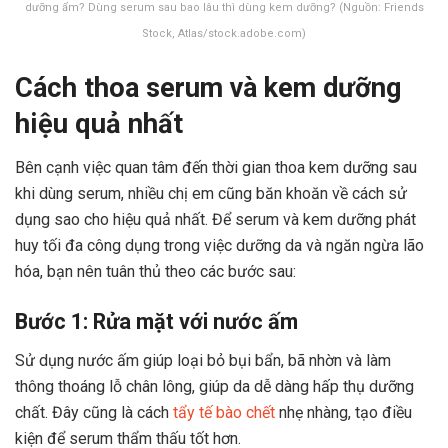
dưỡng ẩm? Dùng serum sau bao lâu thì dùng kem dưỡng? (Nguồn: Friends
Stock, Atlas/stock.adobe.com)
Cách thoa serum và kem dưỡng
hiệu quả nhất
Bên cạnh việc quan tâm đến thời gian thoa kem dưỡng sau
khi dùng serum, nhiều chị em cũng băn khoăn về cách sử
dụng sao cho hiệu quả nhất. Để serum và kem dưỡng phát
huy tối đa công dụng trong việc dưỡng da và ngăn ngừa lão
hóa, bạn nên tuân thủ theo các bước sau:
Bước 1: Rửa mặt với nước ấm
Sử dụng nước ấm giúp loại bỏ bụi bẩn, bã nhờn và làm
thông thoáng lỗ chân lông, giúp da dễ dàng hấp thụ dưỡng
chất. Đây cũng là cách
tẩy tế bào chết
nhẹ nhàng, tạo điều
kiện để serum thẩm thấu tốt hơn.