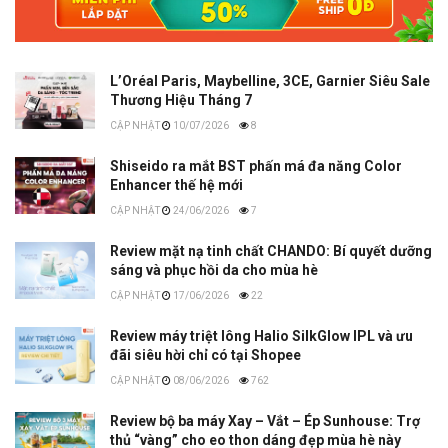
L’Oréal Paris, Maybelline, 3CE, Garnier Siêu Sale
Thương Hiệu Tháng 7
10/07/2026
8
Shiseido ra mắt BST phấn má đa năng Color
Enhancer thế hệ mới
24/06/2026
7
Review mặt nạ tinh chất CHANDO: Bí quyết dưỡng
sáng và phục hồi da cho mùa hè
17/06/2026
22
Review máy triệt lông Halio SilkGlow IPL và ưu
đãi siêu hời chỉ có tại Shopee
08/06/2026
762
Review bộ ba máy Xay – Vắt – Ép Sunhouse: Trợ
thủ “vàng” cho eo thon dáng đẹp mùa hè này