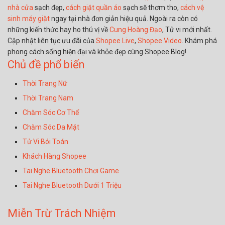
nhà cửa
sạch đẹp,
cách giặt quần áo
sạch sẽ thơm tho,
cách vệ
sinh máy giặt
ngay tại nhà đơn giản hiệu quả. Ngoài ra còn có
những kiến thức hay ho thú vị về
Cung Hoàng Đạo
, Tử vi mới nhất.
Cập nhật liên tục ưu đãi của
Shopee Live
,
Shopee Video
. Khám phá
phong cách sống hiện đại và khỏe đẹp cùng Shopee Blog!
Chủ đề phổ biến
Thời Trang Nữ
Thời Trang Nam
Chăm Sóc Cơ Thể
Chăm Sóc Da Mặt
Tử Vi Bói Toán
Khách Hàng Shopee
Tai Nghe Bluetooth Chơi Game
Tai Nghe Bluetooth Dưới 1 Triệu
Miễn Trừ Trách Nhiệm