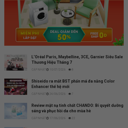
L’Oréal Paris, Maybelline, 3CE, Garnier Siêu Sale
Thương Hiệu Tháng 7
10/07/2026
8
Shiseido ra mắt BST phấn má đa năng Color
Enhancer thế hệ mới
24/06/2026
7
Review mặt nạ tinh chất CHANDO: Bí quyết dưỡng
sáng và phục hồi da cho mùa hè
17/06/2026
22