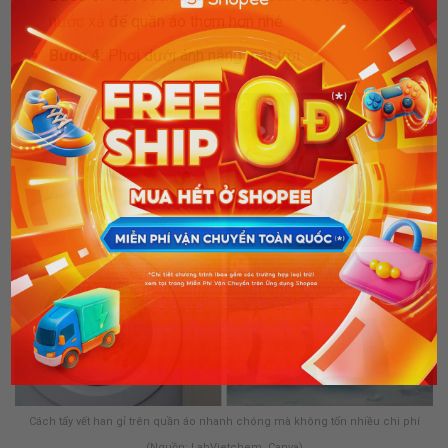
nước xả
để quần áo thơm hơn nhé
Bước 4:
Phơi dưới ánh nắng mặt trời
Cách tẩy vết han gỉ trên quần áo nhanh chóng mà không tốn nhiều chi phí
(Nguồn: LabVietchem, Canva)