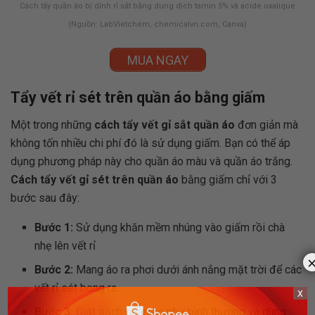
Cách tẩy quần áo bị dính rỉ sắt bằng dung dịch tamin 5% và acide oxalique
(Nguồn: LabVietchem, chemicalvn.com, Canva)
MUA NGAY
Tẩy vết rỉ sét trên quần áo bằng giấm
Một trong những
cách tẩy vết gỉ sắt quần áo
đơn giản mà
không tốn nhiều chi phí đó là sử dụng giấm. Bạn có thể áp
dụng phương pháp này cho quần áo màu và quần áo trắng.
Cách tẩy vết gỉ sét trên quần áo
bằng giấm chỉ với 3
bước sau đây:
Bước 1:
Sử dụng khăn mềm nhúng vào giấm rồi chà
nhẹ lên vết rỉ
Bước 2:
Mang áo ra phơi dưới ánh nắng mặt trời để các
vết rỉ sét bong ra.
x
Bước 3:
Giặt sạch quần áo như bình thường và dùng