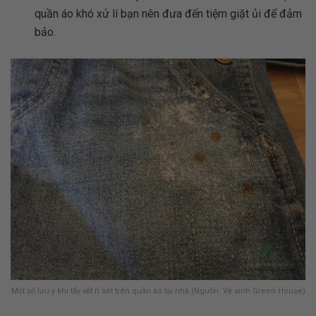
quần áo khó xử lí bạn nên đưa đến tiệm giặt ủi để đảm
bảo.
Một số lưu ý khi tẩy vết rỉ sét trên quần áo tại nhà (Nguồn: Vệ sinh Green House)