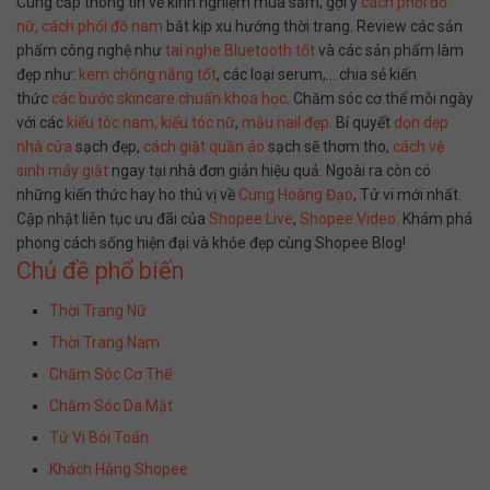
Cung cấp thông tin về kinh nghiệm mua sắm, gợi ý
cách phối đồ
nữ,
cách phối đồ nam
bắt kịp xu hướng thời trang. Review các sản
phẩm công nghệ như
tai nghe Bluetooth tốt
và các sản phẩm làm
đẹp như:
kem chống nắng tốt
, các loại serum,… chia sẻ kiến
thức
các bước skincare chuẩn khoa học
. Chăm sóc cơ thể mỗi ngày
với các
kiểu tóc nam,
kiểu tóc nữ
,
mẫu nail đẹp
. Bí quyết
dọn dẹp
nhà cửa
sạch đẹp,
cách giặt quần áo
sạch sẽ thơm tho,
cách vệ
sinh máy giặt
ngay tại nhà đơn giản hiệu quả. Ngoài ra còn có
những kiến thức hay ho thú vị về
Cung Hoàng Đạo
, Tử vi mới nhất.
Cập nhật liên tục ưu đãi của
Shopee Live
,
Shopee Video
. Khám phá
phong cách sống hiện đại và khỏe đẹp cùng Shopee Blog!
Chủ đề phổ biến
Thời Trang Nữ
Thời Trang Nam
Chăm Sóc Cơ Thể
Chăm Sóc Da Mặt
Tử Vi Bói Toán
Khách Hàng Shopee