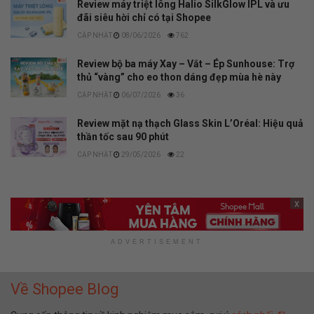
Review máy triệt lông Halio SilkGlow IPL và ưu
đãi siêu hời chỉ có tại Shopee
08/06/2026
762
Review bộ ba máy Xay – Vắt – Ép Sunhouse: Trợ
thủ “vàng” cho eo thon dáng đẹp mùa hè này
06/07/2026
36
Review mặt nạ thạch Glass Skin L’Oréal: Hiệu quả
thần tốc sau 90 phút
29/05/2026
22
x
ADVERTISEMENT
Về Shopee Blog