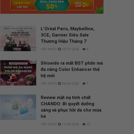
L’Oréal Paris, Maybelline,
3CE, Garnier Siêu Sale
Thương Hiệu Tháng 7
10/07/2026
8
Shiseido ra mắt BST phấn má
đa năng Color Enhancer thế
hệ mới
24/06/2026
7
Review mặt nạ tinh chất
CHANDO: Bí quyết dưỡng
sáng và phục hồi da cho mùa
hè
17/06/2026
22