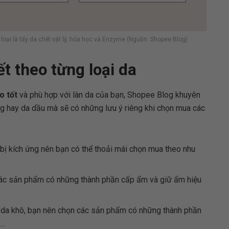
loại là tẩy da chết vật lý, hóa học và Enzyme (Nguồn: Shopee Blog)
t theo từng loại da
ào tốt
và phù hợp với làn da của bạn, Shopee Blog khuyên
ng hay da dầu mà sẽ có những lưu ý riêng khi chọn mua các
bị kích ứng nên bạn có thể thoải mái chọn mua theo nhu
các sản phẩm có những thành phần cấp ẩm và giữ ẩm hiệu
 da khô, bạn nên chọn các sản phẩm có những thành phần
,…