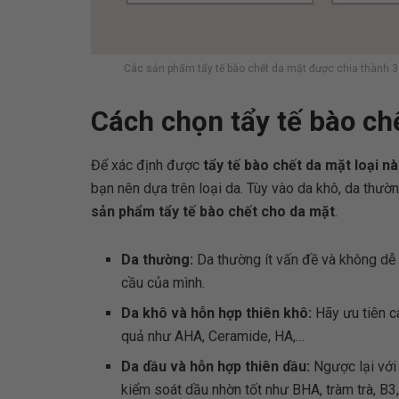
Các sản phẩm tẩy tế bào chết da mặt được chia thành 3 
Cách chọn tẩy tế bào chế
Để xác định được
tẩy tế bào chết da mặt loại n
bạn nên dựa trên loại da. Tùy vào da khô, da thườ
sản phẩm tẩy tế bào chết cho da mặt
.
Da thường:
Da thường ít vấn đề và không dễ 
cầu của mình.
Da khô và hỗn hợp thiên khô:
Hãy ưu tiên 
quả như AHA, Ceramide, HA,…
Da dầu và hỗn hợp thiên dầu:
Ngược lại với
kiểm soát dầu nhờn tốt như BHA, tràm trà, B3