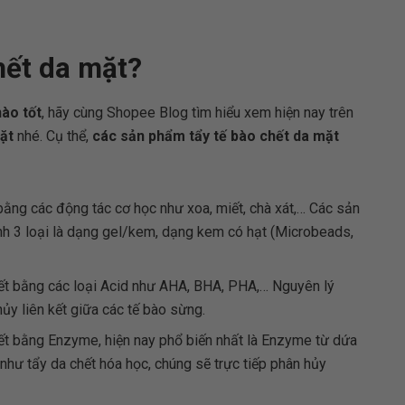
hết da mặt?
nào tốt
, hãy cùng Shopee Blog tìm hiểu xem hiện nay trên
ặt
nhé. Cụ thể,
các sản phẩm tẩy tế bào chết da mặt
 bằng các động tác cơ học như xoa, miết, chà xát,… Các sản
h 3 loại là dạng gel/kem, dạng kem có hạt (Microbeads,
hết bằng các loại Acid như AHA, BHA, PHA,… Nguyên lý
ủy liên kết giữa các tế bào sừng.
hết bằng Enzyme, hiện nay phổ biến nhất là Enzyme từ dứa
 như tẩy da chết hóa học, chúng sẽ trực tiếp phân hủy