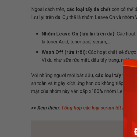
Ngoài cách trên,
các loại tẩy da chết
còn có thể đ
lưu lại trên da. Cụ thể là nhóm Leave On và nhóm 
Nhóm Leave On (lưu lại trên da):
Các hoạt 
là toner Acid, toner pad, serum,…
Wash Off (rửa trôi):
Các hoạt chất sẽ được rử
Ví dụ như sữa rửa mặt, dầu tẩy trang, mặt nạ
Với những người mới bắt đầu,
các loại tẩy tế bà
an toàn và ít gây kích ứng hơn do không tiếp xúc vớ
mặt của nhóm này vẫn xấp xỉ 80% nhóm Leave On
>> Xem thêm:
Tổng hợp các loại serum tốt nhất h