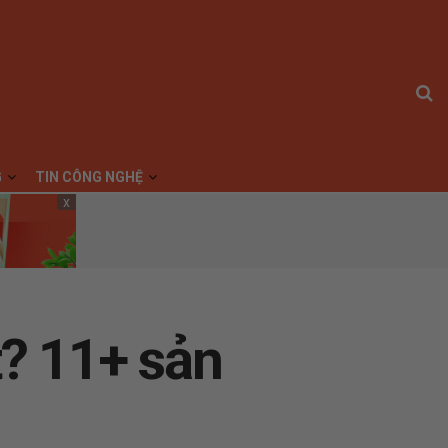
G
TIN CÔNG NGHỆ
x
t? 11+ sản