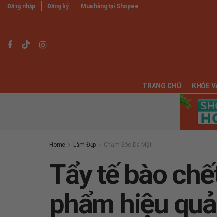
Đăng nhập
Đăng ký
Mua hàng tại Shopee
TRANG CHỦ
KHỎE V
Home
Làm Đẹp
Chăm Sóc Da Mặt
Tẩy tế bào chế
phẩm hiệu quả