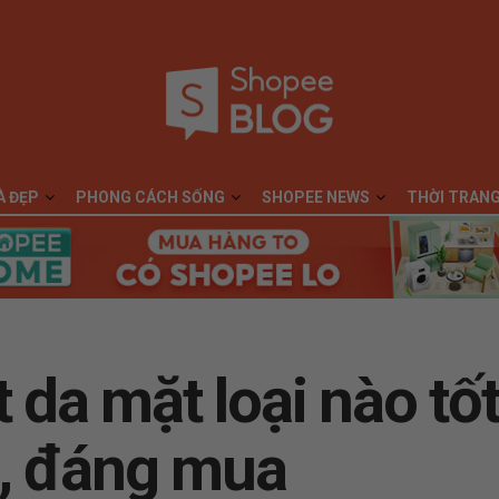
À ĐẸP
PHONG CÁCH SỐNG
SHOPEE NEWS
THỜI TRAN
t da mặt loại nào tố
, đáng mua