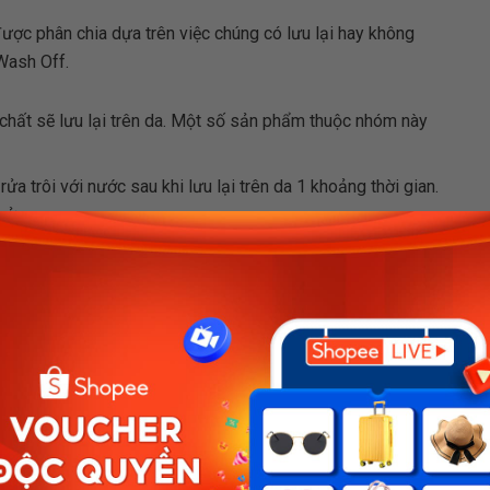
ược phân chia dựa trên việc chúng có lưu lại hay không
Wash Off.
chất sẽ lưu lại trên da. Một số sản phẩm thuộc nhóm này
a trôi với nước sau khi lưu lại trên da 1 khoảng thời gian.
 rửa,…
o chết
dạng Wash Off sẽ là lựa chọn phù hợp hơn. Vì chúng
i da quá lâu. Trong khi đó, hiệu quả tẩy tế bào chết cho
.
iện nay được tin dùng