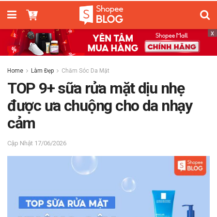
x
Home
Làm Đẹp
Chăm Sóc Da Mặt
TOP 9+ sữa rửa mặt dịu nhẹ
được ưa chuộng cho da nhạy
cảm
17/06/2026