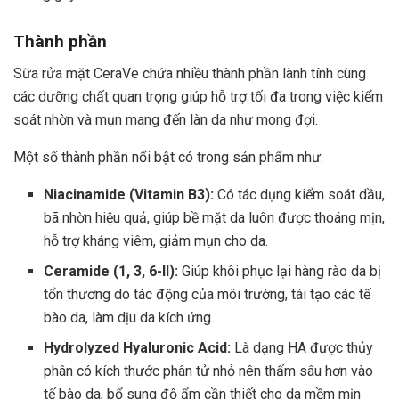
Thành phần
Sữa rửa mặt CeraVe chứa nhiều thành phần lành tính cùng
các dưỡng chất quan trọng giúp hỗ trợ tối đa trong việc kiểm
soát nhờn và mụn mang đến làn da như mong đợi.
Một số thành phần nổi bật có trong sản phẩm như:
Niacinamide (Vitamin B3):
Có tác dụng kiểm soát dầu,
bã nhờn hiệu quả, giúp bề mặt da luôn được thoáng mịn,
hỗ trợ kháng viêm, giảm mụn cho da.
Ceramide (1, 3, 6-II):
Giúp khôi phục lại hàng rào da bị
tổn thương do tác động của môi trường, tái tạo các tế
bào da, làm dịu da kích ứng.
Hydrolyzed Hyaluronic Acid:
Là dạng HA được thủy
phân có kích thước phân tử nhỏ nên thấm sâu hơn vào
tế bào da, bổ sung độ ẩm cần thiết cho da mềm mịn