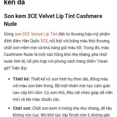
kén da
Son kem 3CE Velvet Lip Tint Cashmere
Nude
Dòng
son 3CE Velvet Lip Tint
đến từ thương hiệu mỹ phẩm
đình đám Hàn Quốc
3CE
, nổi bật với bảng màu thời thượng,
chất son mềm mịn và khả năng giữ màu tốt. Trong đó, màu
Cashmere Nude là một sắc hồng khô nhẹ nhàng, pha chút
nude tinh tế, rất phù hợp với phong cách trang điểm “clean
girl” hiện đại.
Thiết kế:
Thiết kế vỏ son hình trụ thon dài, đồng màu
với màu son bên trong. Bề mặt nhám mịn tạo cảm giác
cao cấp khi cầm. Cọ son nhỏ, đầu vát chéo giúp dễ viền
môi và tán màu chuẩn xác.
Chất son:
Chất son kem lì mỏng nhẹ như nhung, dễ tán,
không vón cục. Khi khô tạo lớp finish mịn lì, không gây