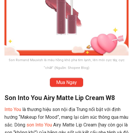
Son Romand Mauvish là màu hồng khô pha tím lạnh, lên môi cực tây, cực
“chất” (Nguồn: Shopee Blog)
Mua Ngay
Son Into You Airy Matte Lip Cream W8
Into You
là thương hiệu son nội địa Trung nổi bật với định
hướng “Makeup for Mood”, mang lại cảm xúc thông qua màu
sắc. Dòng
son Into You
Airy Matte Lip Cream (hay còn gọi là
son “không khí”) của hãng gây sốt với kết cấu nhẹ tênh và độ