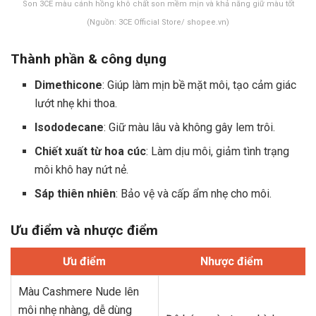
Son 3CE màu cánh hồng khô chất son mềm mịn và khả năng giữ màu tốt
(Nguồn: 3CE Official Store/ shopee.vn)
Thành phần & công dụng
Dimethicone
: Giúp làm mịn bề mặt môi, tạo cảm giác
lướt nhẹ khi thoa.
Isododecane
: Giữ màu lâu và không gây lem trôi.
Chiết xuất từ hoa cúc
: Làm dịu môi, giảm tình trạng
môi khô hay nứt nẻ.
Sáp thiên nhiên
: Bảo vệ và cấp ẩm nhẹ cho môi.
Ưu điểm và nhược điểm
Ưu điểm
Nhược điểm
Màu Cashmere Nude lên
môi nhẹ nhàng, dễ dùng