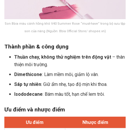
Son Bbia màu cánh hồng khô V40 Summer Rose “must-have” trong bộ sưu tập
son của nàng (Nguồn: Bbia Official Store/ shopee.vn)
Thành phần & công dụng
Thuần chay, không thử nghiệm trên động vật
– thân
thiện môi trường.
Dimethicone
: Làm mềm môi, giảm lộ vân.
Sáp tự nhiên
: Giữ ẩm nhẹ, tạo độ mịn khi thoa.
Isododecane
: Bám màu tốt, hạn chế lem trôi.
Ưu điểm và nhược điểm
Ưu điểm
Nhược điểm