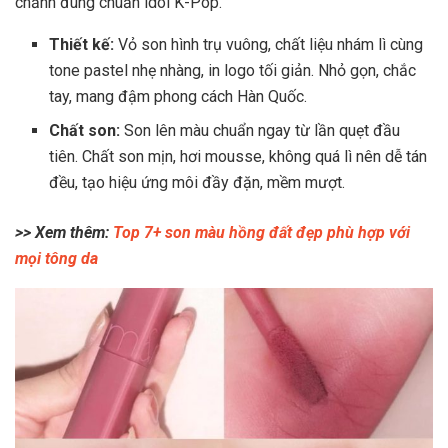
chảnh đúng chuẩn idol K-Pop.
Thiết kế:
Vỏ son hình trụ vuông, chất liệu nhám lì cùng
tone pastel nhẹ nhàng, in logo tối giản. Nhỏ gọn, chắc
tay, mang đậm phong cách Hàn Quốc.
Chất son:
Son lên màu chuẩn ngay từ lần quẹt đầu
tiên. Chất son mịn, hơi mousse, không quá lì nên dễ tán
đều, tạo hiệu ứng môi đầy đặn, mềm mượt.
>> Xem thêm:
Top 7+ son màu hồng đất đẹp phù hợp với
mọi tông da