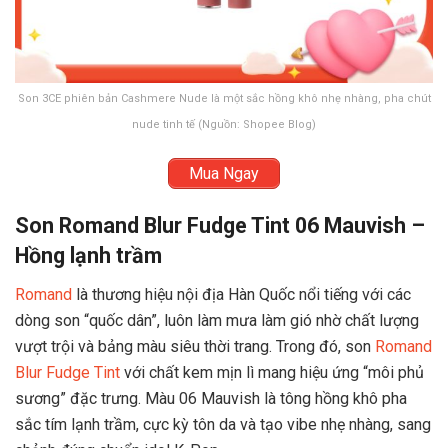
Son 3CE phiên bản Cashmere Nude là một sắc hồng khô nhẹ nhàng, pha chút
nude tinh tế (Nguồn: Shopee Blog)
Mua Ngay
Son Romand Blur Fudge Tint 06 Mauvish –
Hồng lạnh trầm
Romand
là thương hiệu nội địa Hàn Quốc nổi tiếng với các
dòng son “quốc dân”, luôn làm mưa làm gió nhờ chất lượng
vượt trội và bảng màu siêu thời trang. Trong đó, son
Romand
Blur Fudge Tint
với chất kem mịn lì mang hiệu ứng “môi phủ
sương” đặc trưng. Màu 06 Mauvish là tông hồng khô pha
sắc tím lạnh trầm, cực kỳ tôn da và tạo vibe nhẹ nhàng, sang