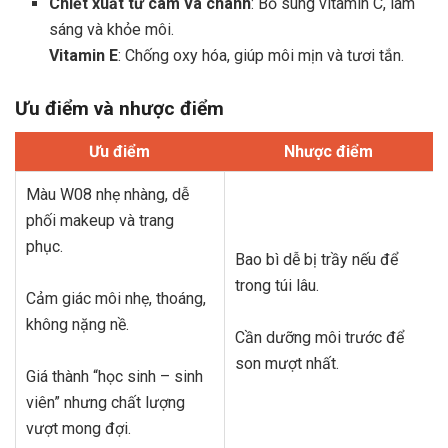
Chiết xuất từ cam và chanh
: Bổ sung vitamin C, làm
sáng và khỏe môi.
Vitamin E
: Chống oxy hóa, giúp môi mịn và tươi tắn.
Ưu điểm và nhược điểm
Ưu điểm
Nhược điểm
Màu W08 nhẹ nhàng, dễ
phối makeup và trang
phục.
Bao bì dễ bị trầy nếu để
trong túi lâu.
Cảm giác môi nhẹ, thoáng,
không nặng nề.
Cần dưỡng môi trước để
son mượt nhất.
Giá thành “học sinh – sinh
viên” nhưng chất lượng
vượt mong đợi.