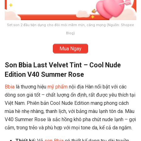
Set son 2 đầu tiện dụng cho đôi môi mềm mịn, căng mọng (Nguồn: Shopee
Blog)
Mua Ngay
Son Bbia Last Velvet Tint – Cool Nude
Edition V40 Summer Rose
Bbia
là thương hiệu
mỹ phẩm
nội địa Hàn nổi bật với các
dòng son giá tốt – chất lượng ổn định, rất được yêu thích tại
Việt Nam. Phiên bản Cool Nude Edition mang phong cách
mùa hè nhẹ nhàng, thanh lịch, với bảng màu lạnh tôn da. Màu
V40 Summer Rose là sắc hồng khô pha chút nude lạnh – gợi
cảm, trong trẻo và phù hợp với mọi tone da, kể cả da ngăm.
Thiết kế:
Vỏ
son Bbia
có thiết kế dạng trụ dài truyền