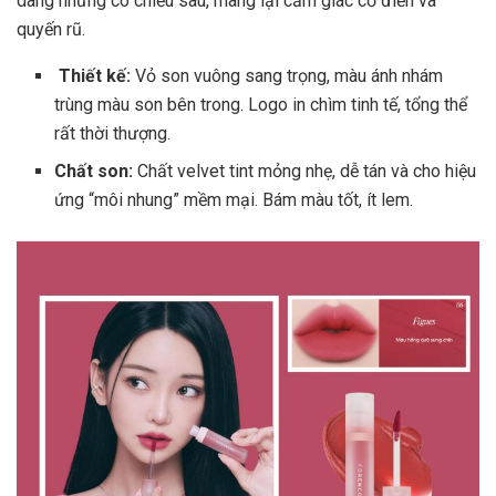
dàng nhưng có chiều sâu, mang lại cảm giác cổ điển và
quyến rũ.
Thiết kế:
Vỏ son vuông sang trọng, màu ánh nhám
trùng màu son bên trong. Logo in chìm tinh tế, tổng thể
rất thời thượng.
Chất son:
Chất velvet tint mỏng nhẹ, dễ tán và cho hiệu
ứng “môi nhung” mềm mại. Bám màu tốt, ít lem.