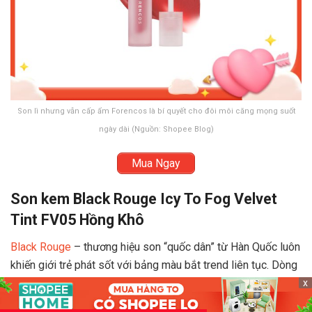
Son lì nhưng vẫn cấp ẩm Forencos là bí quyết cho đôi môi căng mọng suốt
ngày dài (Nguồn: Shopee Blog)
Mua Ngay
Son kem Black Rouge Icy To Fog Velvet
Tint FV05 Hồng Khô
Black Rouge
– thương hiệu son “quốc dân” từ Hàn Quốc luôn
khiến giới trẻ phát sốt với bảng màu bắt trend liên tục. Dòng
son Black Rouge
Icy To Fog là phiên bản giới hạn với hiệu
x
ứng làm mát nhẹ như tuyết tan, cực kỳ phù hợp với thời tiết