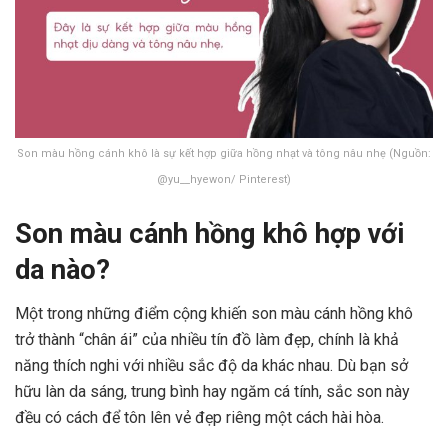
Son màu hồng cánh khô là sự kết hợp giữa hồng nhạt và tông nâu nhẹ (Nguồn:
@yu__hyewon/ Pinterest)
Son màu cánh hồng khô hợp với
da nào?
Một trong những điểm cộng khiến son màu cánh hồng khô
trở thành “chân ái” của nhiều tín đồ làm đẹp, chính là khả
năng thích nghi với nhiều sắc độ da khác nhau. Dù bạn sở
hữu làn da sáng, trung bình hay ngăm cá tính, sắc son này
đều có cách để tôn lên vẻ đẹp riêng một cách hài hòa.