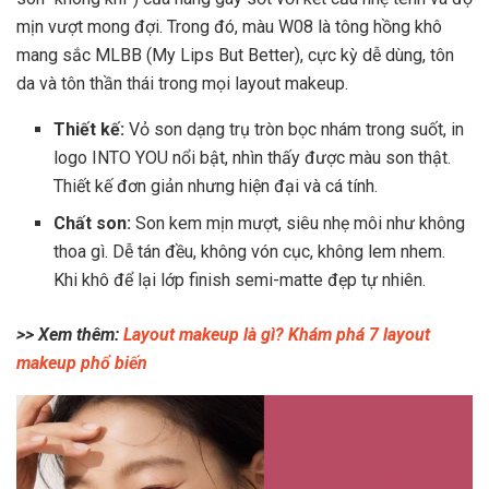
mịn vượt mong đợi. Trong đó, màu W08 là tông hồng khô
mang sắc MLBB (My Lips But Better), cực kỳ dễ dùng, tôn
da và tôn thần thái trong mọi layout makeup.
Thiết kế:
Vỏ son dạng trụ tròn bọc nhám trong suốt, in
logo INTO YOU nổi bật, nhìn thấy được màu son thật.
Thiết kế đơn giản nhưng hiện đại và cá tính.
Chất son:
Son kem mịn mượt, siêu nhẹ môi như không
thoa gì. Dễ tán đều, không vón cục, không lem nhem.
Khi khô để lại lớp finish semi-matte đẹp tự nhiên.
x
>> Xem thêm:
Layout makeup là gì? Khám phá 7 layout
makeup phổ biến