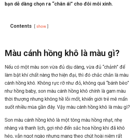
bạn dễ dàng chọn ra “chân ái” cho đôi môi xinh.
Contents
show
Màu cánh hồng khô là màu gì?
Nếu có một màu son vừa đủ dịu dàng, vừa đủ “chảnh” để
làm bật khí chất nàng thơ hiện đại, thì đó chắc chắn là màu
cánh hồng khô. Không rực rỡ như đỏ, không quá “bánh bèo”
như hồng baby, son màu cánh hồng khô chính là gam màu
thời thượng nhưng không hề lỗi mốt, khiến giới trẻ mê mẩn
suốt nhiều mùa gần đây. Vậy màu cánh hồng khô là màu gì?
Son màu cánh hồng khô là một tông màu hồng nhạt, nhẹ
nhàng và thanh lịch, gợi nhớ đến sắc hoa hồng khi đã khô
héo, vẫn ngọt ngào nhưng mang theo chút hoài niệm rất