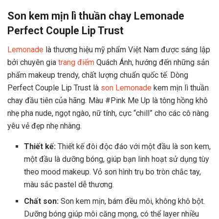
Son kem mịn lì thuần chay Lemonade
Perfect Couple Lip Trust
Lemonade
là thương hiệu mỹ phẩm Việt Nam được sáng lập
bởi chuyên gia
trang điểm
Quách Ánh, hướng đến những sản
phẩm makeup trendy, chất lượng chuẩn quốc tế. Dòng
Perfect Couple Lip Trust là
son Lemonade
kem mịn lì thuần
chay đầu tiên của hãng. Màu #Pink Me Up là tông hồng khô
nhẹ pha nude, ngọt ngào, nữ tính, cực “chill” cho các cô nàng
yêu vẻ đẹp nhẹ nhàng.
Thiết kế:
Thiết kế đôi độc đáo với một đầu là son kem,
một đầu là dưỡng bóng, giúp bạn linh hoạt sử dụng tùy
theo mood makeup. Vỏ son hình trụ bo tròn chắc tay,
màu sắc pastel dễ thương.
Chất son:
Son kem mịn, bám đều môi, không khô bột.
Dưỡng bóng giúp môi căng mọng, có thể layer nhiều