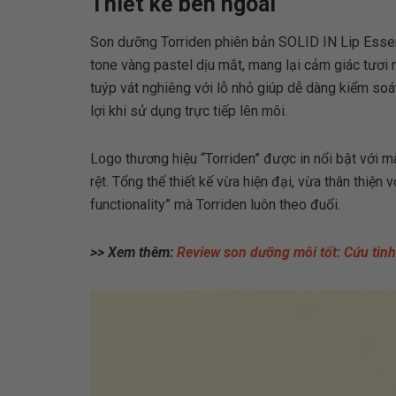
Thiết kế bên ngoài
Son dưỡng Torriden phiên bản SOLID IN Lip Essen
tone vàng pastel dịu mắt, mang lại cảm giác tươi
tuýp vát nghiêng với lỗ nhỏ giúp dễ dàng kiểm soát
lợi khi sử dụng trực tiếp lên môi.
Logo thương hiệu “Torriden” được in nổi bật với m
rệt. Tổng thể thiết kế vừa hiện đại, vừa thân thiệ
functionality” mà Torriden luôn theo đuổi.
>> Xem thêm:
Review son dưỡng môi tốt: Cứu tinh