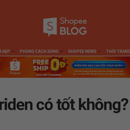
À ĐẸP
PHONG CÁCH SỐNG
SHOPEE NEWS
THỜI TRAN
iden có tốt không? 