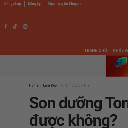
Đăng nhập
Đăng ký
Mua hàng tại Shopee
TRANG CHỦ
KHỎE V
Home
Làm Đẹp
Chăm Sóc Cơ Thể
Son dưỡng Torr
được không?