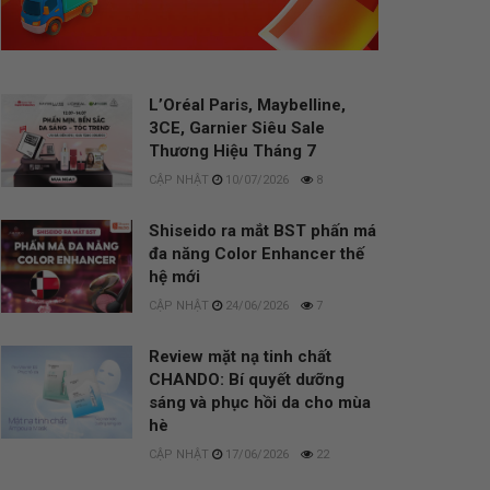
L’Oréal Paris, Maybelline,
3CE, Garnier Siêu Sale
Thương Hiệu Tháng 7
10/07/2026
8
Shiseido ra mắt BST phấn má
đa năng Color Enhancer thế
hệ mới
24/06/2026
7
Review mặt nạ tinh chất
CHANDO: Bí quyết dưỡng
sáng và phục hồi da cho mùa
hè
17/06/2026
22