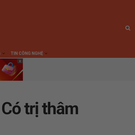
G
TIN CÔNG NGHỆ
x
Có trị thâm