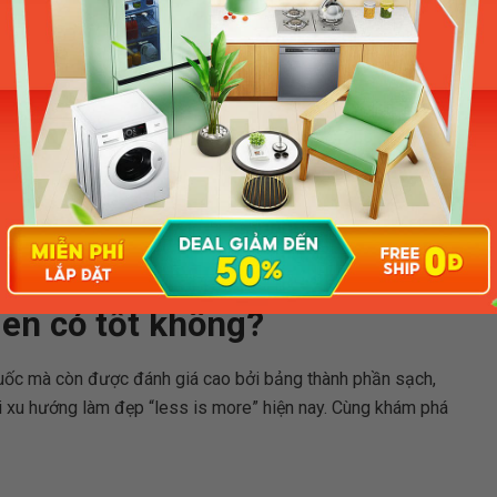
ồn: VN_Torriden Official Store/ shopee.vn)
den có tốt không?
uốc mà còn được đánh giá cao bởi bảng thành phần sạch,
ới xu hướng làm đẹp “less is more” hiện nay. Cùng khám phá