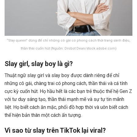
“Slay queen” dùng để chỉ những cô gái có phong cách thời trang sành điệu,
thần thái cuốn hút (Nguồn: Drobot Dean/stock.adobe.com)
Slay girl, slay boy là gì?
Thuật ngữ slay girl và slay boy được dành riêng để chỉ
những cô gái, chàng trai có phong cách, thần thái và cá tính
cực kỳ cuốn hút. Họ hầu hết là các bạn trẻ thuộc thế hệ Gen Z
với tư duy sáng tạo, thần thái mạnh mẽ và sự tự tin mãnh
liệt. Họ biết cách ăn mặc, phối đồ hợp thời và uôn biết cách
thể hiện bản thân một cách ấn tượng.
Vì sao từ slay trên TikTok lại viral?