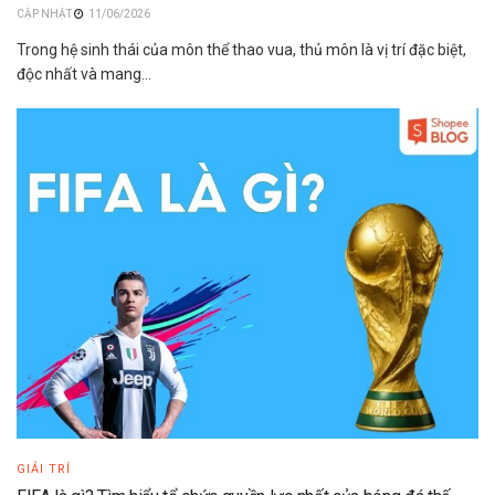
11/06/2026
Trong hệ sinh thái của môn thể thao vua, thủ môn là vị trí đặc biệt,
độc nhất và mang...
GIẢI TRÍ