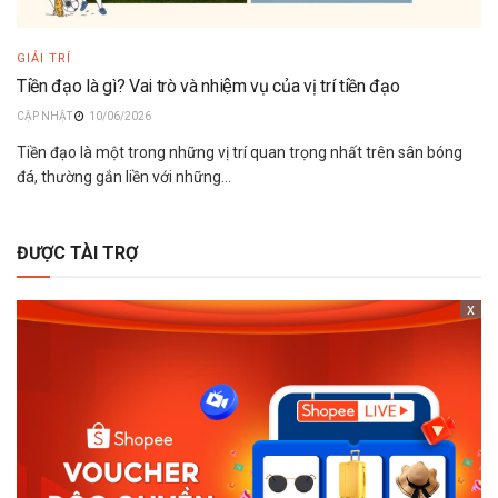
GIẢI TRÍ
Tiền đạo là gì? Vai trò và nhiệm vụ của vị trí tiền đạo
10/06/2026
Tiền đạo là một trong những vị trí quan trọng nhất trên sân bóng
đá, thường gắn liền với những...
ĐƯỢC TÀI TRỢ
x