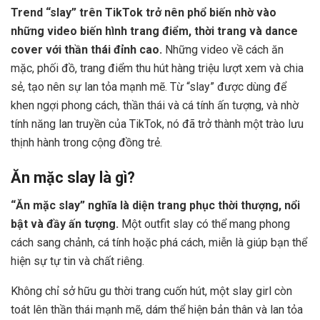
Trend “slay” trên TikTok trở nên phổ biến nhờ vào
những video biến hình trang điểm, thời trang và dance
cover với thần thái đỉnh cao.
Những video về cách ăn
mặc, phối đồ, trang điểm thu hút hàng triệu lượt xem và chia
sẻ, tạo nên sự lan tỏa mạnh mẽ. Từ “slay” được dùng để
khen ngợi phong cách, thần thái và cá tính ấn tượng, và nhờ
tính năng lan truyền của TikTok, nó đã trở thành một trào lưu
thịnh hành trong cộng đồng trẻ.
x
Ăn mặc slay là gì?
“Ăn mặc slay” nghĩa là diện trang phục thời thượng, nổi
bật và đầy ấn tượng.
Một outfit slay có thể mang phong
cách sang chảnh, cá tính hoặc phá cách, miễn là giúp bạn thể
hiện sự tự tin và chất riêng.
Không chỉ sở hữu gu thời trang cuốn hút, một slay girl còn
toát lên thần thái mạnh mẽ, dám thể hiện bản thân và lan tỏa