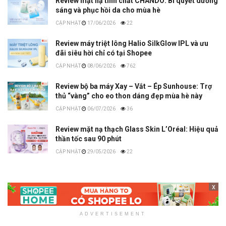
Review mặt nạ tinh chất CHANDO: Bí quyết dưỡng
sáng và phục hồi da cho mùa hè
17/06/2026
22
Review máy triệt lông Halio SilkGlow IPL và ưu
đãi siêu hời chỉ có tại Shopee
08/06/2026
762
Review bộ ba máy Xay – Vắt – Ép Sunhouse: Trợ
thủ “vàng” cho eo thon dáng đẹp mùa hè này
06/07/2026
36
Review mặt nạ thạch Glass Skin L’Oréal: Hiệu quả
thần tốc sau 90 phút
29/05/2026
22
x
ADVERTISEMENT