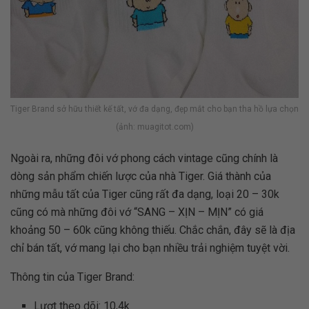
Tiger Brand sở hữu thiết kế tất, vớ đa dạng, đẹp mắt cho bạn tha hồ lựa chọn
(ảnh: muagitot.com)
Ngoài ra, những đôi vớ phong cách vintage cũng chính là
dòng sản phẩm chiến lược của nhà Tiger. Giá thành của
những mẫu tất của Tiger cũng rất đa dạng, loại 20 – 30k
cũng có mà những đôi vớ “SANG – XỊN – MỊN” có giá
khoảng 50 – 60k cũng không thiếu. Chắc chắn, đây sẽ là địa
chỉ bán tất, vớ mang lại cho bạn nhiều trải nghiệm tuyệt vời.
Thông tin của Tiger Brand:
Lượt theo dõi: 10,4k