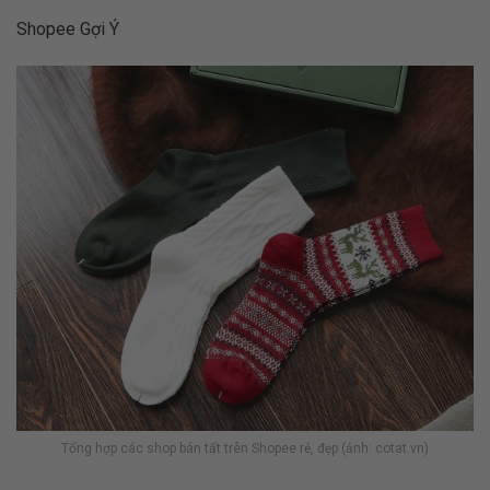
Shopee Gợi Ý
Tổng hợp các shop bán tất trên Shopee rẻ, đẹp (ảnh: cotat.vn)