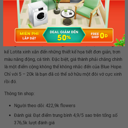
Blue Hope – Thiền đường của những tín đồ mê tất cổ cao (ảnh:
muagitot.com)
Tuy nhiên,
tất cao cổ
vẫn là cái tên được nhiều người nhớ
đến khi ghé Blue Hope. Đến với nơi đây, bạn sẽ tha hồ lựa
chọn những đôi tất đủ phong cách từ vintage, châu Âu đến
những mẫu vớ cute, dễ thương, kiểu Hàn Quốc, từ những thiết
kế Lotita xinh xắn đến những thiết kế họa tiết đơn giản, trơn
màu năng động, cá tính. Đặc biệt, giá thành phải chăng chính
là một điểm cộng không thể không nhắc đến của Blue Hope.
Chỉ với 5 – 20k là bạn đã có thể sở hữu một đôi vớ cực xinh
rồi đó.
Thông tin shop:
Người theo dõi: 422,9k flowers
Đánh giá: Đạt điểm trung bình 4,9/5 sao trên tổng số
376,5k lượt đánh giá