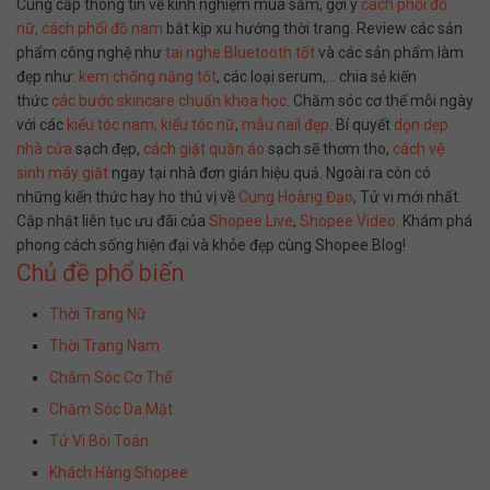
Cung cấp thông tin về kinh nghiệm mua sắm, gợi ý
cách phối đồ
nữ,
cách phối đồ nam
bắt kịp xu hướng thời trang. Review các sản
phẩm công nghệ như
tai nghe Bluetooth tốt
và các sản phẩm làm
đẹp như:
kem chống nắng tốt
, các loại serum,… chia sẻ kiến
thức
các bước skincare chuẩn khoa học
. Chăm sóc cơ thể mỗi ngày
với các
kiểu tóc nam,
kiểu tóc nữ
,
mẫu nail đẹp
. Bí quyết
dọn dẹp
nhà cửa
sạch đẹp,
cách giặt quần áo
sạch sẽ thơm tho,
cách vệ
sinh máy giặt
ngay tại nhà đơn giản hiệu quả. Ngoài ra còn có
những kiến thức hay ho thú vị về
Cung Hoàng Đạo
, Tử vi mới nhất.
Cập nhật liên tục ưu đãi của
Shopee Live
,
Shopee Video
. Khám phá
phong cách sống hiện đại và khỏe đẹp cùng Shopee Blog!
Chủ đề phổ biến
Thời Trang Nữ
Thời Trang Nam
Chăm Sóc Cơ Thể
Chăm Sóc Da Mặt
Tử Vi Bói Toán
Khách Hàng Shopee