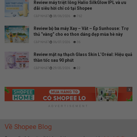
Review máy triệt lông Halio SilkGlow IPL và ưu
đãi siêu hời chỉ có tại Shopee
08/06/2026
762
Review bộ ba máy Xay – Vắt – Ép Sunhouse: Trợ
thủ “vàng” cho eo thon dáng đẹp mùa hè này
06/07/2026
36
Review mặt nạ thạch Glass Skin L’Oréal: Hiệu quả
thần tốc sau 90 phút
29/05/2026
22
x
ADVERTISEMENT
Về Shopee Blog