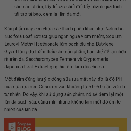
cho sản phẩm, tẩy tế bào chết để đẩy nhanh quá trình
tái tạo tế bào, đem lại làn da mới.
Sản phẩm này còn chứa các thành phần khác như: Nelumbo
Nucifera Leaf Extract giúp ngăn ngừa viêm nhiễm, Sodium
Lauroyl Methyl Isethionate làm sạch dịu nhẹ, Butylene
Glycol tăng độ thẩm thấu cho sản phẩm, hạn chế để lại nhờn
rít trên da, Saccharomyces Ferment và Cryptomeria
Japonica Leaf Extract giúp hút ẩm làm dịu cho da,…
Một điểm đáng lưu ý ở dòng sữa rửa mặt này, đó là độ PH
của sữa rửa mặt Cosrx rơi vào khoảng từ 5.0-6.0 gần với da
tự nhiên. Do vậy, khi sử dụng sản phẩm, nó sẽ đem lại một
làn da sạch sâu, căng mịn nhưng không làm mất độ ẩm tự
nhiên của làn da.