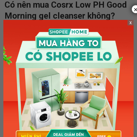
Có nên mua Cosrx Low PH Good
Morning gel cleanser không?
x
Gần đây, có khá nhiều cuộc tranh luận trên mạng xã hội giữa
các beauty vlogger về công dụng của sữa rửa mặt Cosrx.
Một số người đưa ra ý kiến rằng dòng sản phẩm này gây
kích ứng cho da. Điều này thực sự có đúng không? Hãy cùng
Shopee Blog tìm hiểu ngay sau đây!
Dùng sữa rửa mặt Cosrx có bị kích ứng
không?
Theo như các Beauty Blogger hàng đầu đã test qua và sử
dụng trong thời gian cụ thể
review sữa rửa mặt Cosrx
bị
kích ứng có thể do một số nguyên nhân sau:
Cơ địa:
Dị ứng và không phù hợp với một số thành phần
trong sản phẩm