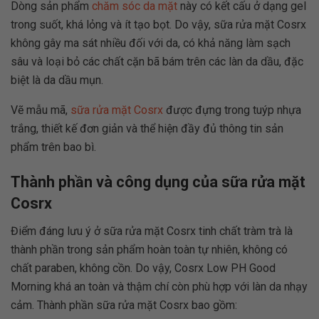
Dòng sản phẩm
chăm sóc da mặt
này có kết cấu ở dạng gel
trong suốt, khá lỏng và ít tạo bọt. Do vậy, sữa rửa mặt Cosrx
không gây ma sát nhiều đối với da, có khả năng làm sạch
sâu và loại bỏ các chất cặn bã bám trên các làn da dầu, đặc
biệt là da dầu mụn.
Vẽ mẫu mã,
sữa rửa mặt Cosrx
được đựng trong tuýp nhựa
trắng, thiết kế đơn giản và thể hiện đầy đủ thông tin sản
phẩm trên bao bì.
Thành phần và công dụng của sữa rửa mặt
Cosrx
Điểm đáng lưu ý ở sữa rửa mặt Cosrx tinh chất tràm trà là
thành phần trong sản phẩm hoàn toàn tự nhiên, không có
chất paraben, không cồn. Do vậy, Cosrx Low PH Good
Morning khá an toàn và thậm chí còn phù hợp với làn da nhạy
cảm. Thành phần sữa rửa mặt Cosrx bao gồm: