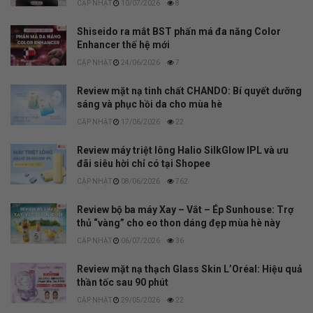
10/07/2026
8
Shiseido ra mắt BST phấn má đa năng Color
Enhancer thế hệ mới
24/06/2026
7
Review mặt nạ tinh chất CHANDO: Bí quyết dưỡng
sáng và phục hồi da cho mùa hè
17/06/2026
22
Review máy triệt lông Halio SilkGlow IPL và ưu
đãi siêu hời chỉ có tại Shopee
08/06/2026
762
Review bộ ba máy Xay – Vắt – Ép Sunhouse: Trợ
thủ “vàng” cho eo thon dáng đẹp mùa hè này
06/07/2026
36
Review mặt nạ thạch Glass Skin L’Oréal: Hiệu quả
thần tốc sau 90 phút
29/05/2026
22