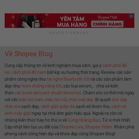
x
ADVERTISEMENT
Về Shopee Blog
Cung cấp thông tin về kinh nghiệm mua sắm, gợi ý
cách phối đồ
nữ,
cách phối đồ nam
bắt kịp xu hướng thời trang. Review các sản
phẩm công nghệ như
tai nghe Bluetooth tốt
và các sản phẩm làm
đẹp như:
kem chống nắng tốt
, các loại serum,… chia sẻ kiến
thức
các bước skincare chuẩn khoa học
. Chăm sóc cơ thể mỗi ngày
với các
kiểu tóc nam,
kiểu tóc nữ
,
mẫu nail đẹp
. Bí quyết
dọn dẹp
nhà cửa
sạch đẹp,
cách giặt quần áo
sạch sẽ thơm tho,
cách vệ
sinh máy giặt
ngay tại nhà đơn giản hiệu quả. Ngoài ra còn có
những kiến thức hay ho thú vị về
Cung Hoàng Đạo
, Tử vi mới nhất.
Cập nhật liên tục ưu đãi của
Shopee Live
,
Shopee Video
. Khám phá
phong cách sống hiện đại và khỏe đẹp cùng Shopee Blog!