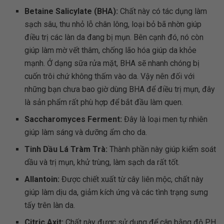
Betaine Salicylate (BHA):
Chất này có tác dụng làm
sạch sâu, thu nhỏ lỗ chân lông, loại bỏ bã nhờn giúp
điều trị các làn da đang bị mụn. Bên cạnh đó, nó còn
giúp làm mờ vết thâm, chống lão hóa giúp da khỏe
mạnh. Ở dạng sữa rửa mặt, BHA sẽ nhanh chóng bị
cuốn trôi chứ không thấm vào da. Vậy nên đối với
những bạn chưa bao giờ dùng BHA để điều trị mụn, đây
là sản phẩm rất phù hợp để bắt đầu làm quen.
Saccharomyces Ferment:
Đây là loại men tự nhiên
giúp làm sáng và dưỡng ẩm cho da.
Tinh Dầu Lá Tràm Trà:
Thành phần này giúp kiểm soát
dầu và trị mụn, khử trùng, làm sạch da rất tốt.
Allantoin:
Được chiết xuất từ cây liên mộc, chất này
giúp làm dịu da, giảm kích ứng và các tình trạng sưng
tấy trên làn da.
Citric Axit:
Chất này được sử dụng để cân bằng độ PH