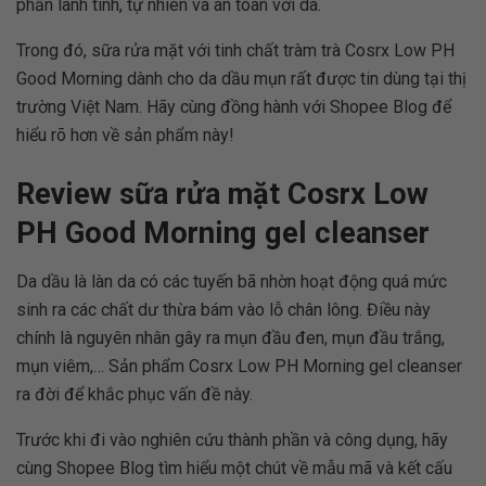
phần lành tính, tự nhiên và an toàn với da.
Trong đó, sữa rửa mặt với tinh chất tràm trà Cosrx Low PH
Good Morning dành cho da dầu mụn rất được tin dùng tại thị
trường Việt Nam. Hãy cùng đồng hành với Shopee Blog để
hiểu rõ hơn về sản phẩm này!
Review sữa rửa mặt Cosrx Low
PH Good Morning gel cleanser
Da dầu là làn da có các tuyến bã nhờn hoạt động quá mức
sinh ra các chất dư thừa bám vào lỗ chân lông. Điều này
chính là nguyên nhân gây ra mụn đầu đen, mụn đầu trắng,
mụn viêm,… Sản phẩm Cosrx Low PH Morning gel cleanser
ra đời để khắc phục vấn đề này.
Trước khi đi vào nghiên cứu thành phần và công dụng, hãy
cùng Shopee Blog tìm hiểu một chút về mẫu mã và kết cấu