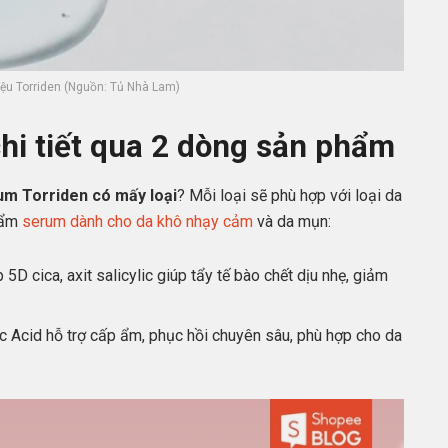
hiệu Torriden (Nguồn: Tủ Nhà Lam)
hi tiết qua 2 dòng sản phẩm
um Torriden có mấy loại
? Mỗi loại sẽ phù hợp với loại da
hẩm
serum dành cho da khô nhạy cảm
và da mụn:
5D cica, axit salicylic giúp tẩy tế bào chết dịu nhẹ, giảm
c Acid hỗ trợ cấp ẩm, phục hồi chuyên sâu, phù hợp cho da