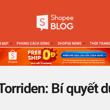
À ĐẸP
PHONG CÁCH SỐNG
SHOPEE NEWS
THỜI TRAN
orriden: Bí quyết 