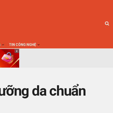
G
TIN CÔNG NGHỆ
x
dưỡng da chuẩn