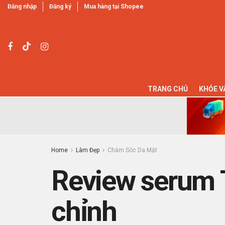
Đăng nhập
Đăng ký
Mua hàng tại Shopee
TRANG CHỦ
KHỎE V
Home
Làm Đẹp
Chăm Sóc Da Mặt
Review serum T
chỉnh