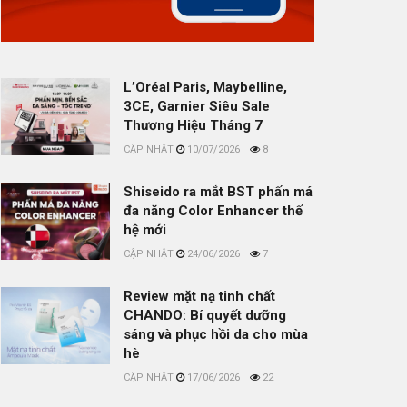
L’Oréal Paris, Maybelline,
3CE, Garnier Siêu Sale
Thương Hiệu Tháng 7
10/07/2026
8
Shiseido ra mắt BST phấn má
đa năng Color Enhancer thế
hệ mới
24/06/2026
7
Review mặt nạ tinh chất
CHANDO: Bí quyết dưỡng
sáng và phục hồi da cho mùa
hè
17/06/2026
22