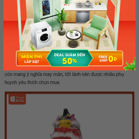
MUA NGAY
Đầu lân, đầu sư tử
Đầu lân hay đầu sư tử là món đồ chơi trung thu truyền thống
được nhiều thế hệ trẻ em yêu thích. Món đồ chơi này giúp trẻ
tham gia các tiết mục múa lân vui nhộn, trở thành đội rước
đèn Trung thu đáng yêu. Không chỉ thế, đồ chơi đầu sư tử
còn mang ý nghĩa may mắn, tốt lành nên được nhiều phụ
huynh yêu thích chọn mua.