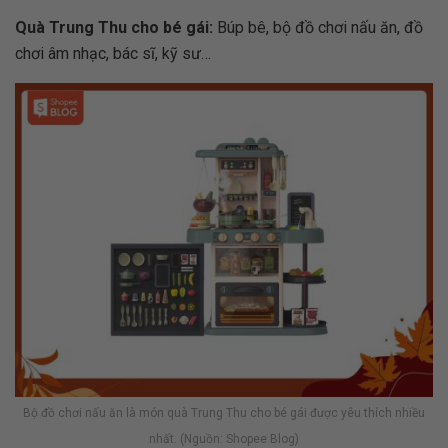
Quà Trung Thu cho bé gái:
Búp bê, bộ đồ chơi nấu ăn, đồ
chơi âm nhạc, bác sĩ, kỹ sư…
Bộ đồ chơi nấu ăn là món quà Trung Thu cho bé gái được yêu thích nhiều
nhất. (Nguồn: Shopee Blog)