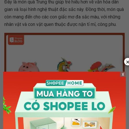
Đây là món quà Trung thu giúp trẻ hiểu hơn về văn hóa dân
gian và loại hình nghệ thuật đặc sắc này. Đồng thời, món quà
còn mang đến cho các con giấc mơ đa sắc màu, với những
nhân vật và con vật quen thuộc được nặn tỉ mỉ, công phu.
x
Bạn có thể tặng trẻ tò he làm quà Trung thu (Nguồn: Shopee Blog)