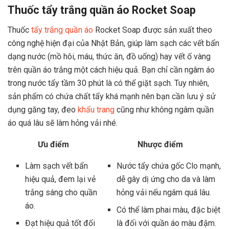
Thuốc tẩy trắng quần áo Rocket Soap
Thuốc
tẩy trắng quần áo
Rocket Soap được sản xuất theo
công nghệ hiện đại của Nhật Bản, giúp làm sạch các vết bẩn
dạng nước (mồ hôi, máu, thức ăn, đồ uống) hay vết ố vàng
trên quần áo trắng một cách hiệu quả. Bạn chỉ cần ngâm áo
trong nước tẩy tầm 30 phút là có thể giặt sạch. Tuy nhiên,
sản phẩm có chứa chất tẩy khá mạnh nên bạn cần lưu ý sử
dụng găng tay, đeo
khẩu trang
cũng như không ngâm quần
áo quá lâu sẽ làm hỏng vải nhé.
Ưu điểm
Nhược điểm
Làm sạch vết bẩn
Nước tẩy chứa gốc Clo mạnh,
hiệu quả, đem lại vẻ
dễ gây dị ứng cho da và làm
trắng sáng cho quần
hỏng vải nếu ngâm quá lâu.
áo.
Có thể làm phai màu, đặc biệt
Đạt hiệu quả tốt đối
là đối với quần áo màu đậm.