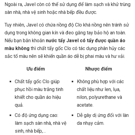
Ngoài ra, Javel còn có thể sử dụng để làm sạch và khử trùng
sàn nhà, nhà vệ sinh hoặc nhà bếp đều được.
Tuy nhiên, Javel có chứa nồng độ Clo khá nồng nên tránh sử
dụng trong không gian kín và đeo găng tay bảo hộ an toàn.
Nếu bạn băn khoăn
nước tẩy Javel có tẩy được quần áo
màu không
thì chất tẩy gốc Clo có tác dụng phân hủy các
sắc tố màu nên sẽ khiến quần áo dễ bị phai màu và hư vải.
Ưu điểm
Nhược điểm
Chất tẩy gốc Clo giúp
Không phù hợp với các
phục hồi màu trắng tinh
chất liệu như len, lụa,
khiết cho quần áo hiệu
nilon, polyurethane và
quả.
acetate.
Có độ ứng dụng cao:
Dễ gây dị ứng đối với làn
làm sạch sàn nhà, nhà vệ
da nhạy cảm.
sinh, nhà bếp,…