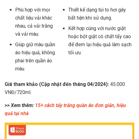
Phù hợp với mọi
Thiết kế dạng túi to hơi gây
chất liệu vải khác
bất tiện khi sử dụng.
nhau, cả vải trắng
Kết hợp cùng với nước giặt
và vải màu.
hoặc bột giặt có chất tẩy cao
Giúp giữ màu quần
để đem lại hiệu quả làm sạch
áo hiệu quả, không
tối ưu.
phai trên quần áo
màu.
Giá tham khảo (Cập nhật đến tháng 04/2024):
45.000
VNĐ/720ml.
>> Xem thêm:
15+ cách tẩy trắng quần áo đơn giản, hiệu
quả tại nhà