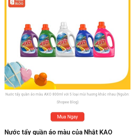
Nước tẩy quần áo màu AXO 800ml với 5 loại mùi hương khác nhau (Nguồn:
Shopee Blog)
Mua Ngay
Nước tẩy quần áo màu của Nhật KAO