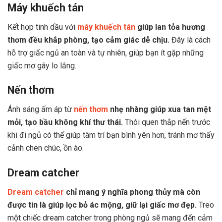
Máy khuếch tán
Kết hợp tinh dầu với
máy khuếch tán
giúp lan tỏa hương
thơm đều khắp phòng, tạo cảm giác dễ chịu.
Đây là cách
hỗ trợ giấc ngủ an toàn và tự nhiên, giúp bạn ít gặp những
giấc mơ gây lo lắng.
Nến thơm
Ánh sáng ấm áp từ
nến thơm
nhẹ nhàng giúp xua tan mệt
mỏi, tạo bầu không khí thư thái.
Thói quen thắp nến trước
khi đi ngủ có thể giúp tâm trí bạn bình yên hơn, tránh mơ thấy
cảnh chen chúc, ồn ào.
Dream catcher
Dream catcher
chỉ mang ý nghĩa phong thủy mà còn
được tin là giúp lọc bỏ ác mộng, giữ lại giấc mơ đẹp.
Treo
một chiếc dream catcher trong phòng ngủ sẽ mang đến cảm