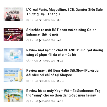
L’Oréal Paris, Maybelline, 3CE, Garnier Siêu Sale
Thương Hiệu Tháng 7
10/07/2026
8
Shiseido ra mắt BST phấn má đa năng Color
Enhancer thế hệ mới
24/06/2026
7
Review mặt nạ tinh chất CHANDO: Bí quyết dưỡng
sáng và phục hồi da cho mùa hè
17/06/2026
22
Review máy triệt lông Halio SilkGlow IPL và ưu
đãi siêu hời chỉ có tại Shopee
08/06/2026
762
Review bộ ba máy Xay – Vắt – Ép Sunhouse: Trợ
thủ “vàng” cho eo thon dáng đẹp mùa hè này
06/07/2026
36