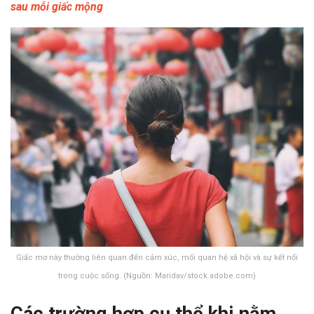
sau mỗi giấc mộng
Giấc mơ này thường liên quan đến cảm xúc, mối quan hệ xã hội và sự kết nối
trong cuộc sống. (Nguồn: Maridav/stock.adobe.com)
Các trường hợp cụ thể khi nằm