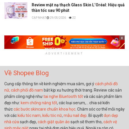
Review mặt nạ thạch Glass Skin L’Oréal: Hiệu quả
thần tốc sau 90 phút
29/05/2026
22
x
ADVERTISEMENT
Về Shopee Blog
Cung cấp thông tin về kinh nghiệm mua sắm, gợi ý
cách phối đồ
nữ,
cách phối đồ nam
bắt kịp xu hướng thời trang. Review các sản
phẩm công nghệ như
tai nghe Bluetooth tốt
và các sản phẩm làm
đẹp như:
kem chống nắng tốt
, các loại serum,… chia sẻ kiến
thức
các bước skincare chuẩn khoa học
. Chăm sóc cơ thể mỗi ngày
với các
kiểu tóc nam,
kiểu tóc nữ
,
mẫu nail đẹp
. Bí quyết
dọn dẹp
nhà cửa
sạch đẹp,
cách giặt quần áo
sạch sẽ thơm tho,
cách vệ
sinh máy giặt
ngay tại nhà đơn giản hiệu quả. Ngoài ra còn có