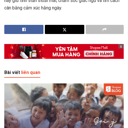
hãy giữ tinh thần thoải mái, chăm sóc giấc ngủ và tìm cách
cân bằng cảm xúc hằng ngày.
x
Bài viết
liên quan