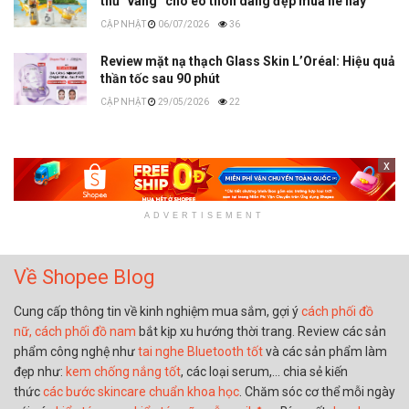
thủ “vàng” cho eo thon dáng đẹp mùa hè này
06/07/2026
36
Review mặt nạ thạch Glass Skin L’Oréal: Hiệu quả
thần tốc sau 90 phút
29/05/2026
22
x
ADVERTISEMENT
Về Shopee Blog
Cung cấp thông tin về kinh nghiệm mua sắm, gợi ý
cách phối đồ
nữ,
cách phối đồ nam
bắt kịp xu hướng thời trang. Review các sản
phẩm công nghệ như
tai nghe Bluetooth tốt
và các sản phẩm làm
đẹp như:
kem chống nắng tốt
, các loại serum,… chia sẻ kiến
thức
các bước skincare chuẩn khoa học
. Chăm sóc cơ thể mỗi ngày