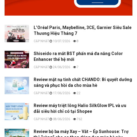
L’Oréal Paris, Maybelline, 3CE, Garnier Siêu Sale
Thương Hiệu Tháng 7
10/07/2026
8
Shiseido ra mắt BST phấn má đa năng Color
Enhancer thế hệ mới
24/06/2026
7
Review mặt nạ tinh chất CHANDO: Bí quyết dưỡng
sáng và phục hồi da cho mùa hè
17/06/2026
22
Review máy triệt lông Halio SilkGlow IPL và ưu
đãi siêu hời chỉ có tại Shopee
08/06/2026
762
Review bộ ba máy Xay – Vắt – Ép Sunhouse: Trợ