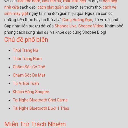
với các
kiểu tóc nam,
kiểu tóc nữ
,
mẫu nail đẹp
. Bí quyết
dọn dẹp
nhà cửa
sạch đẹp,
cách giặt quần áo
sạch sẽ thơm tho,
cách vệ
sinh máy giặt
ngay tại nhà đơn giản hiệu quả. Ngoài ra còn có
những kiến thức hay ho thú vị về
Cung Hoàng Đạo
, Tử vi mới nhất.
Cập nhật liên tục ưu đãi của
Shopee Live
,
Shopee Video
. Khám phá
phong cách sống hiện đại và khỏe đẹp cùng Shopee Blog!
Chủ đề phổ biến
Thời Trang Nữ
Thời Trang Nam
Chăm Sóc Cơ Thể
Chăm Sóc Da Mặt
Tử Vi Bói Toán
Khách Hàng Shopee
Tai Nghe Bluetooth Chơi Game
Tai Nghe Bluetooth Dưới 1 Triệu
Miễn Trừ Trách Nhiệm