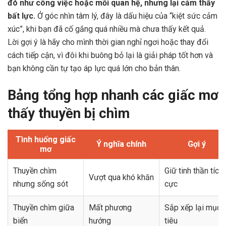
đó như công việc hoặc mối quan hệ, nhưng lại cảm thấy
bất lực.
Ở góc nhìn tâm lý, đây là dấu hiệu của “kiệt sức cảm
xúc”, khi bạn đã cố gắng quá nhiều mà chưa thấy kết quả.
Lời gợi ý là hãy cho mình thời gian nghỉ ngơi hoặc thay đổi
cách tiếp cận, vì đôi khi buông bỏ lại là giải pháp tốt hơn và
bạn không cần tự tạo áp lực quá lớn cho bản thân.
Bảng tổng hợp nhanh các giấc mơ
thấy thuyền bị chìm
Tình huống giấc
Ý nghĩa chính
Gợi ý
mơ
Thuyền chìm
Giữ tinh thần tích
Vượt qua khó khăn
nhưng sống sót
cực
Thuyền chìm giữa
Mất phương
Sắp xếp lại mục
biển
hướng
tiêu