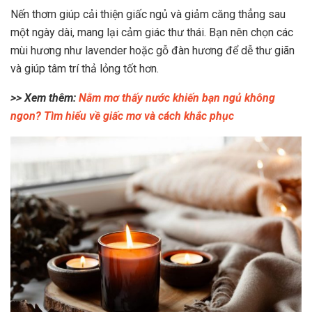
Nến thơm giúp cải thiện giấc ngủ và giảm căng thẳng sau
một ngày dài, mang lại cảm giác thư thái. Bạn nên chọn các
mùi hương như lavender hoặc gỗ đàn hương để dễ thư giãn
và giúp tâm trí thả lỏng tốt hơn.
>> Xem thêm:
Nằm mơ thấy nước khiến bạn ngủ không
ngon? Tìm hiểu về giấc mơ và cách khắc phục
x