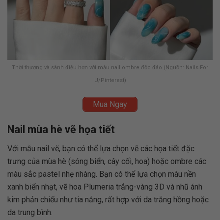
Thời thượng và sành điệu hơn với mẫu nail ombre độc đáo (Nguồn: Nails For
U/Pinterest)
Mua Ngay
Nail mùa hè vẽ họa tiết
Với mẫu nail vẽ, bạn có thể lựa chọn vẽ các họa tiết đặc
trưng của mùa hè (sóng biển, cây cối, hoa) hoặc ombre các
màu sắc pastel nhẹ nhàng. Bạn có thể lựa chọn màu nền
xanh biển nhạt, vẽ hoa Plumeria trắng-vàng 3D và nhũ ánh
kim phản chiếu như tia nắng, rất hợp với da trắng hồng hoặc
da trung bình.