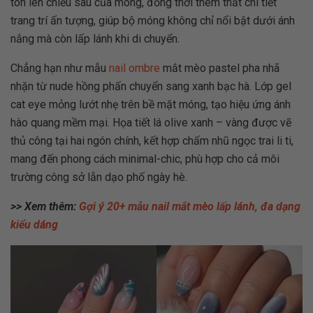
tôn lên chiều sâu của móng, đồng thời thêm thắt chi tiết
trang trí ấn tượng, giúp bộ móng không chỉ nổi bật dưới ánh
nắng mà còn lấp lánh khi di chuyển.
Chẳng hạn như mẫu
nail ombre
mắt mèo pastel pha nhã
nhặn từ nude hồng phấn chuyển sang xanh bạc hà. Lớp gel
cat eye mỏng lướt nhẹ trên bề mặt móng, tạo hiệu ứng ánh
hào quang mềm mại. Họa tiết lá olive xanh – vàng được vẽ
thủ công tại hai ngón chính, kết hợp chấm nhũ ngọc trai li ti,
mang đến phong cách minimal-chic, phù hợp cho cả môi
trường công sở lẫn dạo phố ngày hè.
>> Xem thêm:
Gợi ý 20+ mẫu nail mắt mèo lấp lánh, đa dạng
kiểu dáng