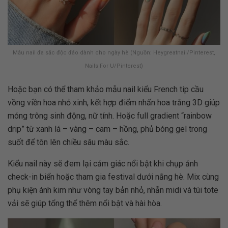
Mẫu nail đa sắc độc đáo dành cho ngày hè (Nguồn: Heygreatnail/Pinterest,
Nails For U/Pinterest)
Hoặc bạn có thể tham khảo mẫu nail kiểu French tip cầu
vồng viền hoa nhỏ xinh, kết hợp điểm nhấn hoa trắng 3D giúp
móng trông sinh động, nữ tính. Hoặc full gradient “rainbow
drip” từ xanh lá – vàng – cam – hồng, phủ bóng gel trong
suốt để tôn lên chiều sâu màu sắc.
Kiểu nail này sẽ đem lại cảm giác nổi bật khi chụp ảnh
check-in biển hoặc tham gia festival dưới nắng hè. Mix cùng
phụ kiện ánh kim như vòng tay bản nhỏ, nhẫn midi và túi tote
vải sẽ giúp tổng thể thêm nổi bật và hài hòa.