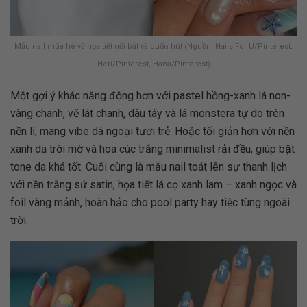
Mẫu nail mùa hè vẽ họa tiết nổi bật và cuốn hút (Nguồn: Nails For U/Pinterest,
Heri/Pinterest, Hana/Pinterest)
Một gợi ý khác năng động hơn với pastel hồng-xanh lá non-
vàng chanh, vẽ lát chanh, dâu tây và lá monstera tự do trên
nền lì, mang vibe dã ngoại tươi trẻ. Hoặc tối giản hơn với nền
xanh da trời mờ và hoa cúc trắng minimalist rải đều, giúp bật
tone da khá tốt. Cuối cùng là mẫu nail toát lên sự thanh lịch
với nền trắng sứ satin, họa tiết lá cọ xanh lam – xanh ngọc và
foil vàng mảnh, hoàn hảo cho pool party hay tiệc tùng ngoài
trời.