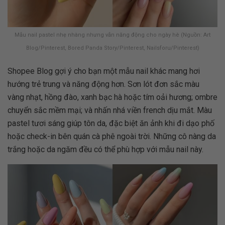
Mẫu nail pastel nhẹ nhàng nhưng vẫn năng động cho ngày hè (Nguồn: Art
Blog/Pinterest, Bored Panda Story/Pinterest, Nailsforu/Pinterest)
Shopee Blog gợi ý cho bạn một mẫu nail khác mang hơi
hướng trẻ trung và năng động hơn. Sơn lót đơn sắc màu
vàng nhạt, hồng đào, xanh bạc hà hoặc tím oải hương; ombre
chuyển sắc mềm mại; và nhấn nhá viền french dịu mắt. Màu
pastel tươi sáng giúp tôn da, đặc biệt ăn ảnh khi đi dạo phố
hoặc check-in bên quán cà phê ngoài trời. Những cô nàng da
trắng hoặc da ngăm đều có thể phù hợp với mẫu nail này.