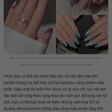
Mẫu nail mùa hè mắt mèo cho các nàng thêm phần cuốn hút (Nguồn:
Sammy/Pinterest, Bupsbee/Pinterest, Mozie/Pinterest)
Hoặc bạn có thể lựa chọn mẫu nail với lớp nền màu tím
pastel mộng mơ, kết hợp với full cateyes cùng ombre màu
nude. Hiệu ứng đá mắt mèo được xử lý sắc nét, tạo vệt ánh
lấp lánh dài rộng theo từng thao tác vuốt gel. Để tăng nét nữ
tính, bạn có thể lựa chọn vẽ thêm những cánh hoa 3D và
đường vân hoa pastel đồng điệu tông màu, khiến tổng thể