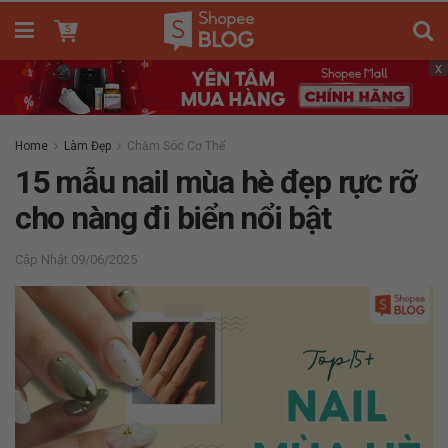
x
Home
Làm Đẹp
Chăm Sóc Cơ Thể
15 mẫu nail mùa hè đẹp rực rỡ
cho nàng đi biển nổi bật
09/06/2025