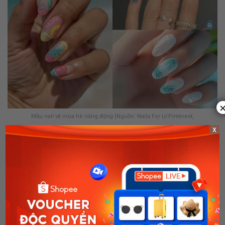
Mẫu nail vẽ mùa hè năng động (Nguồn: Nails For U/Pinterest,
x
Nicole/Pinterest)
Mua Ngay
Mẫu móng tay mùa hè đẹp tráng gương
Với mẫu
nail tráng gương
, bạn có thể lựa chọn thiết kế
aquamarine marble chrome, trong veo như những vân nước