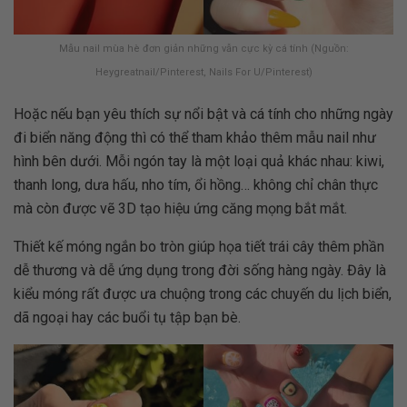
Mẫu nail mùa hè đơn giản những vẫn cực kỳ cá tính (Nguồn:
Heygreatnail/Pinterest, Nails For U/Pinterest)
Hoặc nếu bạn yêu thích sự nổi bật và cá tính cho những ngày
đi biển năng động thì có thể tham khảo thêm mẫu nail như
hình bên dưới. Mỗi ngón tay là một loại quả khác nhau: kiwi,
thanh long, dưa hấu, nho tím, ổi hồng… không chỉ chân thực
mà còn được vẽ 3D tạo hiệu ứng căng mọng bắt mắt.
Thiết kế móng ngắn bo tròn giúp họa tiết trái cây thêm phần
dễ thương và dễ ứng dụng trong đời sống hàng ngày. Đây là
kiểu móng rất được ưa chuộng trong các chuyến du lịch biển,
dã ngoại hay các buổi tụ tập bạn bè.