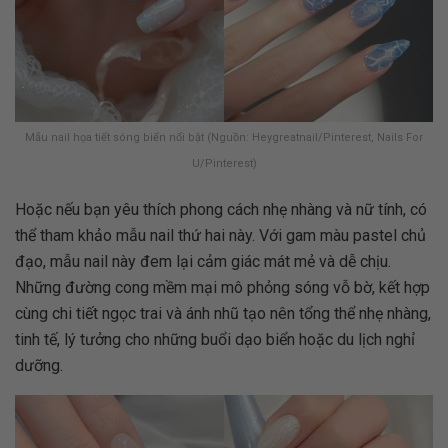
Mẫu nail họa tiết sóng biển nổi bật (Nguồn: Heygreatnail/Pinterest, Nails For
U/Pinterest)
Hoặc nếu bạn yêu thích phong cách nhẹ nhàng và nữ tính, có
thể tham khảo mẫu nail thứ hai này. Với gam màu pastel chủ
đạo, mẫu nail này đem lại cảm giác mát mẻ và dễ chịu.
Những đường cong mềm mại mô phỏng sóng vỗ bờ, kết hợp
cùng chi tiết ngọc trai và ánh nhũ tạo nên tổng thể nhẹ nhàng,
tinh tế, lý tưởng cho những buổi dạo biển hoặc du lịch nghỉ
dưỡng.