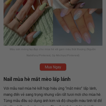
Màu sơn móng tay đẹp cho mùa hè với gam màu thời thượng (Nguồn:
Nailsforu/Pinterest, Op Michiyo/Pinterest)
Mua Ngay
Nail mùa hè mắt mèo lấp lánh
Với mẫu nail mùa hè kết hợp hiệu ứng “mắt mèo” lấp lánh,
mang đến vẻ sang trọng nhưng vẫn rất tươi mới cho mùa hè.
Từng mẫu đều sử dụng ánh kim và độ chuyển màu tinh tế để