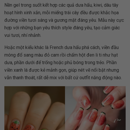
Nền gel trong suốt kết hợp các quả dưa hấu, kiwi, dâu tây
hoạt hình xinh xắn, mỗi miếng trái cây đều được khắc họa
đường viền tươi sáng và gương mặt đáng yêu. Mẫu này cực
hợp với những bạn yêu thích style đáng yêu, tạo cảm giác
vui tươi, nhí nhảnh.
Hoặc một kiểu khác là French dưa hấu phá cách, viền đầu
móng đổ sang màu đỏ cam rồi chấm hột đen li ti như hạt
dưa, phần dưới để trống hoặc phủ bóng trong trẻo. Phần
viền xanh lá được kẻ mảnh gọn, giúp nét vẽ nổi bật nhưng
vẫn thanh thoát, rất dễ mix với bất cứ outfit năng động nào.