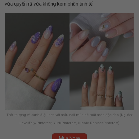
vừa quyến rũ vừa không kém phần tinh tế.
Thời thượng và sành điệu hơn với mẫu nail mùa hè mắt mèo độc đáo (Nguồn:
Lovelifely/Pinterest, Yuri/Pinterest, Nicole Denise/Pinterest)
Mua Ngay