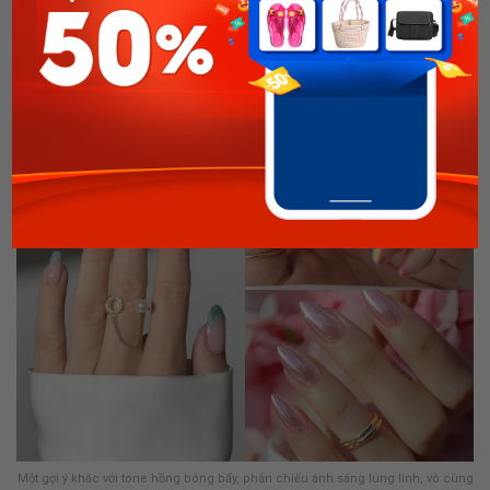
biển nhiệt đới, điểm xuyết tia sao lấp lánh để tăng chiều sâu
cho lớp tráng gương. Hoặc phiên bản holographic ombre –
nền nude nhẹ nhàng chuyển sắc kim ánh cầu vồng từ gốc
móng ra ngọn, mang đến vẻ hiện đại, sành điệu.
Một gợi ý khác với tone hồng bóng bẩy, phản chiếu ánh sáng lung linh, vô cùng