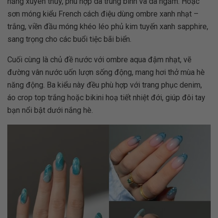
nắng xuyên thủy, phù hợp da trung bình và da ngăm. Hoặc
sơn móng kiểu French cách điệu dùng ombre xanh nhạt –
trắng, viền đầu móng khéo léo phủ kim tuyến xanh sapphire,
sang trọng cho các buổi tiệc bãi biển.
Cuối cùng là chủ đề nước với ombre aqua đậm nhạt, vẽ
đường vân nước uốn lượn sống động, mang hơi thở mùa hè
năng động. Ba kiểu này đều phù hợp với trang phục denim,
áo crop top trắng hoặc bikini hoạ tiết nhiệt đới, giúp đôi tay
bạn nổi bật dưới nắng hè.