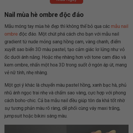
Nail mùa hè ombre độc đáo
Mẫu móng tay mùa hè đẹp thì không thể bỏ qua các
mẫu nail
ombre
độc đáo. Một chút phá cách cho bạn với mẫu nail
gradient từ nude mỏng sang hồng cam, vàng chanh, điểm
xuyết sao biển 3D màu pastel, tạo cảm giác lơ lửng như vỏ
ốc dưới ánh nắng. Hoặc nhẹ nhàng hơn với tone cam đào và
kem ombre, nhấn một hoa 3D trong suốt ở ngón áp út, mang
vẻ nữ tính, nhẹ nhàng.
Một gợi ý khác là chuyển màu pastel hồng, xanh bạc hà, phủ
nhũ ánh ngọc trai nhẹ và chấm sao vàng, cực hợp với phong
cách boho-chic. Cả ba mẫu nail đều giúp tôn da khá tốt nhờ
sự tương phản màu rõ ràng, dễ phối cùng váy maxi trắng,
jumpsuit hoặc bikini sáng màu.