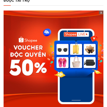
ĐƯỢC TÀI TRỢ
x