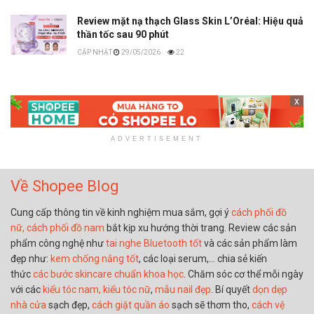
Review mặt nạ thạch Glass Skin L’Oréal: Hiệu quả
thần tốc sau 90 phút
29/05/2026
22
x
ADVERTISEMENT
Về Shopee Blog
Cung cấp thông tin về kinh nghiệm mua sắm, gợi ý
cách phối đồ
nữ,
cách phối đồ nam
bắt kịp xu hướng thời trang. Review các sản
phẩm công nghệ như
tai nghe Bluetooth tốt
và các sản phẩm làm
đẹp như:
kem chống nắng tốt
, các loại serum,… chia sẻ kiến
thức
các bước skincare chuẩn khoa học
. Chăm sóc cơ thể mỗi ngày
với các
kiểu tóc nam,
kiểu tóc nữ
,
mẫu nail đẹp
. Bí quyết
dọn dẹp
nhà cửa
sạch đẹp,
cách giặt quần áo
sạch sẽ thơm tho,
cách vệ