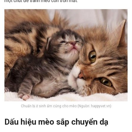
một chút để tránh mèo con trốn mất.
x
Chuẩn bị ở sinh ấm cúng cho mèo (Nguồn: happyvet.vn)
Dấu hiệu mèo sắp chuyển dạ