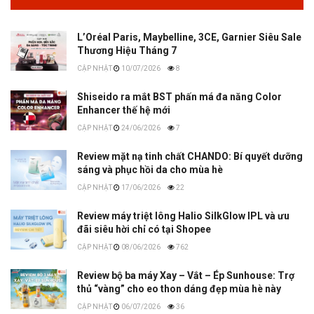
L’Oréal Paris, Maybelline, 3CE, Garnier Siêu Sale
Thương Hiệu Tháng 7
10/07/2026
8
Shiseido ra mắt BST phấn má đa năng Color
Enhancer thế hệ mới
24/06/2026
7
Review mặt nạ tinh chất CHANDO: Bí quyết dưỡng
sáng và phục hồi da cho mùa hè
17/06/2026
22
Review máy triệt lông Halio SilkGlow IPL và ưu
đãi siêu hời chỉ có tại Shopee
08/06/2026
762
Review bộ ba máy Xay – Vắt – Ép Sunhouse: Trợ
thủ “vàng” cho eo thon dáng đẹp mùa hè này
06/07/2026
36