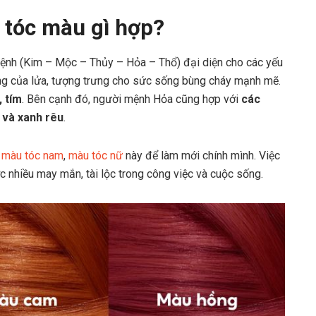
tóc màu gì hợp?
ệnh (Kim – Mộc – Thủy – Hỏa – Thổ) đại diện cho các yếu
g của lửa, tượng trưng cho sức sống bùng cháy mạnh mẽ.
 tím
. Bên cạnh đó, người mệnh Hỏa cũng hợp với
các
 và xanh rêu
.
g
màu tóc nam
,
màu tóc nữ
này để làm mới chính mình. Việc
 nhiều may mắn, tài lộc trong công việc và cuộc sống.