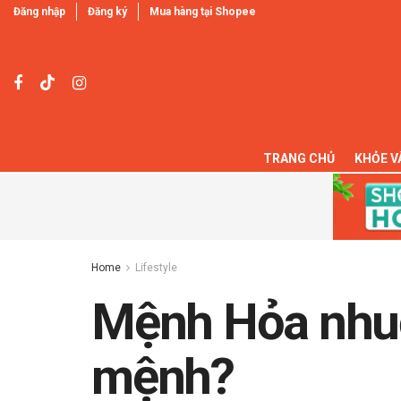
Đăng nhập
Đăng ký
Mua hàng tại Shopee
TRANG CHỦ
KHỎE V
Home
Lifestyle
Mệnh Hỏa nhuộ
mệnh?