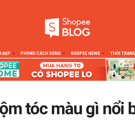
À ĐẸP
PHONG CÁCH SỐNG
SHOPEE NEWS
THỜI TRAN
m tóc màu gì nổi b