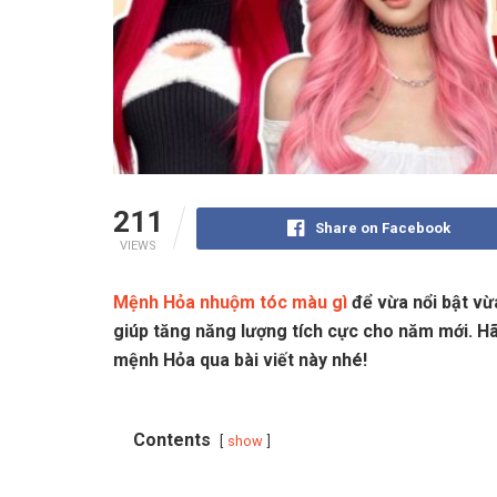
211
Share on Facebook
VIEWS
Mệnh Hỏa nhuộm tóc màu gì
để vừa nổi bật v
giúp tăng năng lượng tích cực cho năm mới. Hã
mệnh Hỏa qua bài viết này nhé!
Contents
show