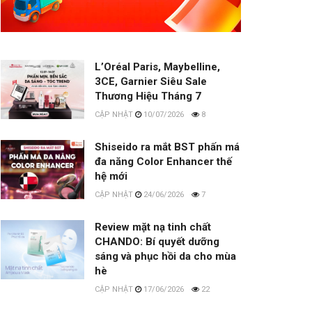
L’Oréal Paris, Maybelline,
3CE, Garnier Siêu Sale
Thương Hiệu Tháng 7
10/07/2026
8
Shiseido ra mắt BST phấn má
đa năng Color Enhancer thế
hệ mới
24/06/2026
7
Review mặt nạ tinh chất
CHANDO: Bí quyết dưỡng
sáng và phục hồi da cho mùa
hè
17/06/2026
22