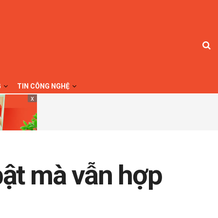
G
TIN CÔNG NGHỆ
x
ật mà vẫn hợp