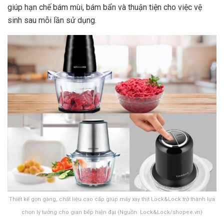
giúp hạn chế bám mùi, bám bẩn và thuận tiện cho việc vệ
sinh sau mỗi lần sử dụng.
Thiết kế gọn gàng, chất liệu cao cấp giúp máy xay thịt Lock&Lock trở thành lựa
chọn lý tưởng cho gian bếp hiện đại (Nguồn: Lock&Lock/shopee.vn)