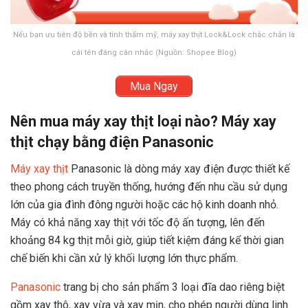
Nếu bạn ưu tiên độ bền và tính thẩm mỹ, máy xay thịt Lock&Lock chắc chắn là
cái tên đáng cân nhắc (Nguồn: Shopee Blog)
Mua Ngay
Nên mua máy xay thịt loại nào? Máy xay
thịt chạy bằng điện Panasonic
Máy xay thịt
Panasonic là dòng máy xay điện được thiết kế
theo phong cách truyền thống, hướng đến nhu cầu sử dụng
lớn của gia đình đông người hoặc các hộ kinh doanh nhỏ.
Máy có khả năng xay thịt với tốc độ ấn tượng, lên đến
khoảng 84 kg thịt mỗi giờ, giúp tiết kiệm đáng kể thời gian
chế biến khi cần xử lý khối lượng lớn thực phẩm.
Panasonic
trang bị cho sản phẩm 3 loại đĩa dao riêng biệt
gồm xay thô, xay vừa và xay mịn, cho phép người dùng linh