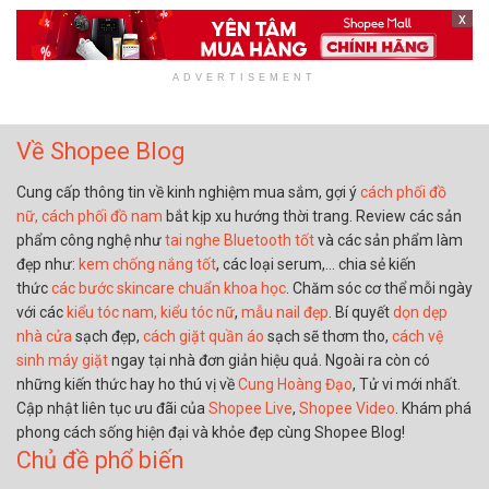
x
ADVERTISEMENT
Về Shopee Blog
Cung cấp thông tin về kinh nghiệm mua sắm, gợi ý
cách phối đồ
nữ,
cách phối đồ nam
bắt kịp xu hướng thời trang. Review các sản
phẩm công nghệ như
tai nghe Bluetooth tốt
và các sản phẩm làm
đẹp như:
kem chống nắng tốt
, các loại serum,… chia sẻ kiến
thức
các bước skincare chuẩn khoa học
. Chăm sóc cơ thể mỗi ngày
với các
kiểu tóc nam,
kiểu tóc nữ
,
mẫu nail đẹp
. Bí quyết
dọn dẹp
nhà cửa
sạch đẹp,
cách giặt quần áo
sạch sẽ thơm tho,
cách vệ
sinh máy giặt
ngay tại nhà đơn giản hiệu quả. Ngoài ra còn có
những kiến thức hay ho thú vị về
Cung Hoàng Đạo
, Tử vi mới nhất.
Cập nhật liên tục ưu đãi của
Shopee Live
,
Shopee Video
. Khám phá
phong cách sống hiện đại và khỏe đẹp cùng Shopee Blog!
Chủ đề phổ biến