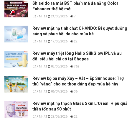
Shiseido ra mắt BST phấn má đa năng Color
Enhancer thế hệ mới
24/06/2026
7
Review mặt nạ tinh chất CHANDO: Bí quyết dưỡng
sáng và phục hồi da cho mùa hè
17/06/2026
22
Review máy triệt lông Halio SilkGlow IPL và ưu
đãi siêu hời chỉ có tại Shopee
08/06/2026
762
Review bộ ba máy Xay – Vắt – Ép Sunhouse: Trợ
thủ “vàng” cho eo thon dáng đẹp mùa hè này
06/07/2026
36
Review mặt nạ thạch Glass Skin L’Oréal: Hiệu quả
thần tốc sau 90 phút
29/05/2026
22