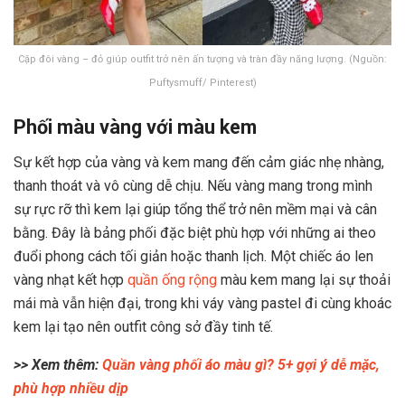
Cặp đôi vàng – đỏ giúp outfit trở nên ấn tượng và tràn đầy năng lượng. (Nguồn:
Puftysmuff/ Pinterest)
Phối màu vàng với màu kem
Sự kết hợp của vàng và kem mang đến cảm giác nhẹ nhàng,
thanh thoát và vô cùng dễ chịu. Nếu vàng mang trong mình
sự rực rỡ thì kem lại giúp tổng thể trở nên mềm mại và cân
bằng. Đây là bảng phối đặc biệt phù hợp với những ai theo
đuổi phong cách tối giản hoặc thanh lịch. Một chiếc áo len
vàng nhạt kết hợp
quần ống rộng
màu kem mang lại sự thoải
mái mà vẫn hiện đại, trong khi váy vàng pastel đi cùng khoác
kem lại tạo nên outfit công sở đầy tinh tế.
>> Xem thêm:
Quần vàng phối áo màu gì? 5+ gợi ý dễ mặc,
phù hợp nhiều dịp