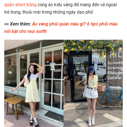
quần short trắng
cùng áo kiểu vàng để mang đến vẻ ngoài
trẻ trung, thoải mái trong những ngày dạo phố.
>> Xem thêm:
Áo vàng phối quần màu gì? 6 tips phối màu
nổi bật cho mọi outfit