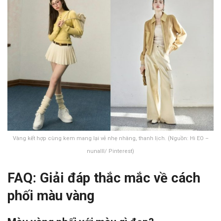
Vàng kết hợp cùng kem mang lại vẻ nhẹ nhàng, thanh lịch. (Nguồn: Hi EO –
nunaIII/ Pinterest)
FAQ: Giải đáp thắc mắc về cách
phối màu vàng