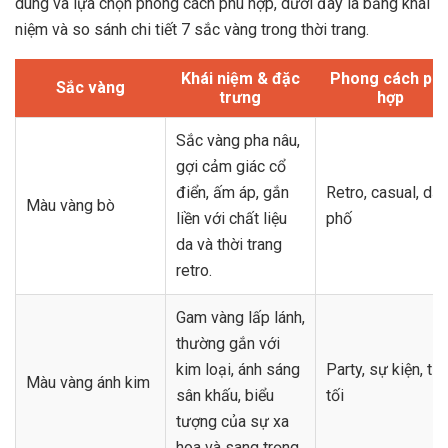
dung và lựa chọn phong cách phù hợp, dưới đây là bảng khái
niệm và so sánh chi tiết 7 sắc vàng trong thời trang.
Khái niệm & đặc
Phong cách ph
Sắc vàng
trưng
hợp
Sắc vàng pha nâu,
gợi cảm giác cổ
điển, ấm áp, gắn
Retro, casual, dạ
Màu vàng bò
liền với chất liệu
phố
da và thời trang
retro.
Gam vàng lấp lánh,
thường gắn với
kim loại, ánh sáng
Party, sự kiện, tiệ
Màu vàng ánh kim
sân khấu, biểu
tối
tượng của sự xa
hoa và sang trọng.