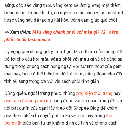
sáng, các sắc vàng tươi, vàng kem sẽ làm gương mặt thêm
bừng sáng. Trong khi đó, da ngăm có thể chọn vàng mustard
hoặc vàng nâu để tạo sự hài hòa, tránh cảm giác quá chói.
>> Xem thêm:
Màu vàng chanh phối với màu gì? 12+ cách
phối chuẩn fashionista
Hy vọng qua những gợi ý trên, bạn đã có thêm cảm hứng để
trả lời cho câu hỏi
màu vàng phối với màu gì
và dễ dàng áp
dụng trong phong cách hằng ngày. Với sự linh hoạt của gam
màu này, bạn có thể biến hóa từ trẻ trung, năng động cho đến
tinh tế, sang trọng chỉ với vài cách phối đơn giản.
Đừng quên, ngoài trang phục, những
phụ kiện thời trang
hay
phụ kiện & trang sức nữ
cũng đóng vai trò quan trọng để làm
nổi bật outfit của bạn.Hãy theo dõi Shopee Blog để khám
phá thêm nhiều bí quyết phối màu và mẹo hay trong
thời
trang nữ
, giúp bạn tự tin khẳng định cá tính và phong cách