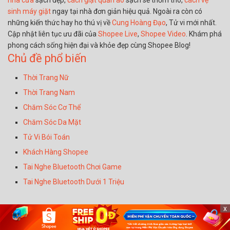
nhà cửa
sạch đẹp,
cách giặt quần áo
sạch sẽ thơm tho,
cách vệ
sinh máy giặt
ngay tại nhà đơn giản hiệu quả. Ngoài ra còn có
những kiến thức hay ho thú vị về
Cung Hoàng Đạo
, Tử vi mới nhất.
Cập nhật liên tục ưu đãi của
Shopee Live
,
Shopee Video
. Khám phá
phong cách sống hiện đại và khỏe đẹp cùng Shopee Blog!
Chủ đề phổ biến
Thời Trang Nữ
Thời Trang Nam
Chăm Sóc Cơ Thể
Chăm Sóc Da Mặt
Tử Vi Bói Toán
Khách Hàng Shopee
Tai Nghe Bluetooth Chơi Game
Tai Nghe Bluetooth Dưới 1 Triệu
Miễn Trừ Trách Nhiệm
x
Tất cả nội dung được đăng tải trên Shopee Blog chỉ nhằm mục