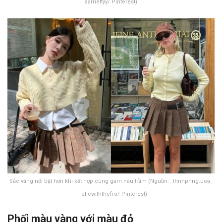
aarriettyy/ Pinterest)
Sắc vàng nổi bật hơn khi kết hợp cùng gam nâu trầm (Nguồn: _thnhphng.uoa_
– ellewiththefro/ Pinterest)
Phối màu vàng với màu đỏ