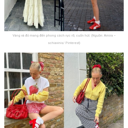
Vàng và đỏ mang đến phong cách rực rỡ, cuốn hút. (Nguồn: Amira –
schiavinis/ Pinterest)