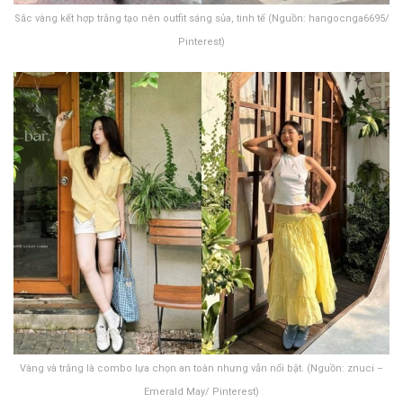
Sắc vàng kết hợp trắng tạo nên outfit sáng sủa, tinh tế (Nguồn: hangocnga6695/
Pinterest)
Vàng và trắng là combo lựa chọn an toàn nhưng vẫn nổi bật. (Nguồn: znuci –
Emerald May/ Pinterest)