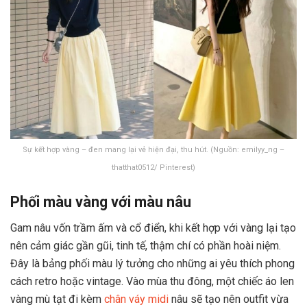
Sự kết hợp vàng – đen mang lại vẻ hiện đại, thu hút. (Nguồn: emilyy_ng –
thatthat0512/ Pinterest)
Phối màu vàng với màu nâu
Gam nâu vốn trầm ấm và cổ điển, khi kết hợp với vàng lại tạo
nên cảm giác gần gũi, tinh tế, thậm chí có phần hoài niệm.
Đây là bảng phối màu lý tưởng cho những ai yêu thích phong
cách retro hoặc vintage. Vào mùa thu đông, một chiếc áo len
vàng mù tạt đi kèm
chân váy midi
nâu sẽ tạo nên outfit vừa