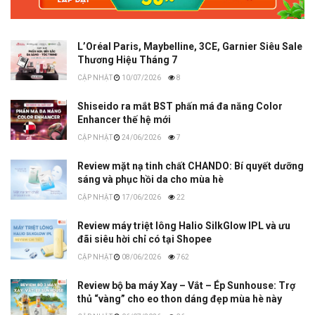
L’Oréal Paris, Maybelline, 3CE, Garnier Siêu Sale
Thương Hiệu Tháng 7
10/07/2026
8
Shiseido ra mắt BST phấn má đa năng Color
Enhancer thế hệ mới
24/06/2026
7
Review mặt nạ tinh chất CHANDO: Bí quyết dưỡng
sáng và phục hồi da cho mùa hè
17/06/2026
22
Review máy triệt lông Halio SilkGlow IPL và ưu
đãi siêu hời chỉ có tại Shopee
08/06/2026
762
Review bộ ba máy Xay – Vắt – Ép Sunhouse: Trợ
thủ “vàng” cho eo thon dáng đẹp mùa hè này