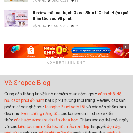
06/07/2026
36
Review mặt nạ thạch Glass Skin L’Oréal: Hiệu quả
thần tốc sau 90 phút
29/05/2026
22
x
ADVERTISEMENT
Về Shopee Blog
Cung cấp thông tin về kinh nghiệm mua sắm, gợi ý
cách phối đồ
nữ,
cách phối đồ nam
bắt kịp xu hướng thời trang. Review các sản
phẩm công nghệ như
tai nghe Bluetooth tốt
và các sản phẩm làm
đẹp như:
kem chống nắng tốt
, các loại serum,… chia sẻ kiến
thức
các bước skincare chuẩn khoa học
. Chăm sóc cơ thể mỗi ngày
với các
kiểu tóc nam,
kiểu tóc nữ
,
mẫu nail đẹp
. Bí quyết
dọn dẹp