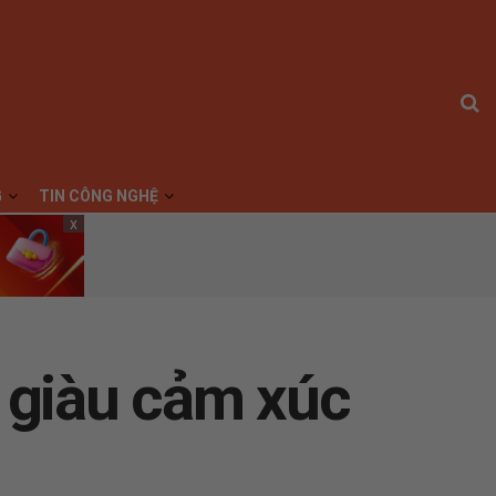
G
TIN CÔNG NGHỆ
x
, giàu cảm xúc