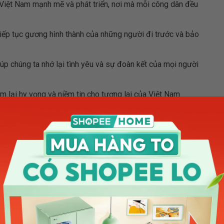
Việt Nam mạnh mẽ và phát triển, nơi mà mỗi công dân đều
ếp tục gương hình thành của những người đi trước và bảo
p chúng ta nhớ lại tình yêu và sự đoàn kết của mọi người
m lại hy vọng và niềm tin cho tương lai của Việt Nam.
ôn vinh những người anh hùng đã đánh dấu một trang sử
ời đã hy sinh và đấu tranh vì tự do và độc lập của chúng