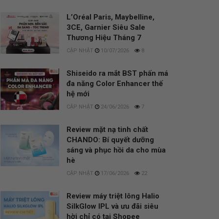
L’Oréal Paris, Maybelline,
3CE, Garnier Siêu Sale
Thương Hiệu Tháng 7
10/07/2026
8
Shiseido ra mắt BST phấn má
đa năng Color Enhancer thế
hệ mới
24/06/2026
7
Review mặt nạ tinh chất
CHANDO: Bí quyết dưỡng
sáng và phục hồi da cho mùa
hè
17/06/2026
22
Review máy triệt lông Halio
SilkGlow IPL và ưu đãi siêu
hời chỉ có tại Shopee