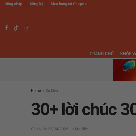
Đăng nhập
Đăng ký
Mua hàng tại Shopee
TRANG CHỦ
KHỎE V
Home
Sự Kiện
30+ lời chúc 3
22/04/2026
in
Sự Kiện