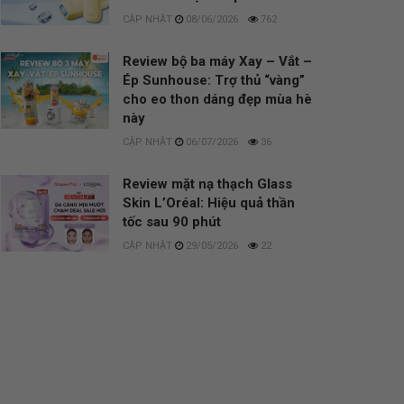
08/06/2026
762
Review bộ ba máy Xay – Vắt –
Ép Sunhouse: Trợ thủ “vàng”
cho eo thon dáng đẹp mùa hè
này
06/07/2026
36
Review mặt nạ thạch Glass
Skin L’Oréal: Hiệu quả thần
tốc sau 90 phút
29/05/2026
22