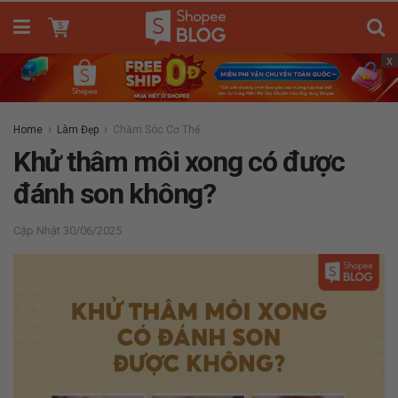
x
Home
Làm Đẹp
Chăm Sóc Cơ Thể
Khử thâm môi xong có được
đánh son không?
30/06/2025