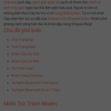
nhà cửa
sạch đẹp,
cách giặt quần áo
sạch sẽ thơm tho,
cách vệ
sinh máy giặt
ngay tại nhà đơn giản hiệu quả. Ngoài ra còn có
những kiến thức hay ho thú vị về
Cung Hoàng Đạo
, Tử vi mới nhất.
Cập nhật liên tục ưu đãi của
Shopee Live
,
Shopee Video
. Khám phá
phong cách sống hiện đại và khỏe đẹp cùng Shopee Blog!
Chủ đề phổ biến
Thời Trang Nữ
Thời Trang Nam
Chăm Sóc Cơ Thể
Chăm Sóc Da Mặt
Tử Vi Bói Toán
Khách Hàng Shopee
Tai Nghe Bluetooth Chơi Game
Tai Nghe Bluetooth Dưới 1 Triệu
Miễn Trừ Trách Nhiệm