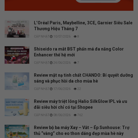
L’Oréal Paris, Maybelline, 3CE, Garnier Siêu Sale
Thương Hiệu Tháng 7
10/07/2026
8
Shiseido ra mắt BST phấn má đa năng Color
Enhancer thế hệ mới
24/06/2026
7
Review mặt nạ tinh chất CHANDO: Bí quyết dưỡng
sáng và phục hồi da cho mùa hè
17/06/2026
22
Review máy triệt lông Halio SilkGlow IPL và ưu
đãi siêu hời chỉ có tại Shopee
08/06/2026
762
Review bộ ba máy Xay – Vắt – Ép Sunhouse: Trợ
thủ “vàng” cho eo thon dáng đẹp mùa hè này