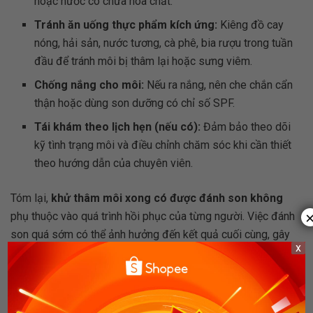
hoặc nước có chứa hóa chất.
Tránh ăn uống thực phẩm kích ứng:
Kiêng đồ cay
nóng, hải sản, nước tương, cà phê, bia rượu trong tuần
đầu để tránh môi bị thâm lại hoặc sưng viêm.
Chống nắng cho môi:
Nếu ra nắng, nên che chắn cẩn
thận hoặc dùng son dưỡng có chỉ số SPF.
Tái khám theo lịch hẹn (nếu có):
Đảm bảo theo dõi
kỹ tình trạng môi và điều chỉnh chăm sóc khi cần thiết
theo hướng dẫn của chuyên viên.
Tóm lại,
khử thâm môi xong có được đánh son không
phụ thuộc vào quá trình hồi phục của từng người. Việc đánh
son quá sớm có thể ảnh hưởng đến kết quả cuối cùng, gây
x
sạm màu hoặc kích ứng. Vì thế, hãy kiên nhẫn chờ môi bong
hoàn toàn, ưu tiên son dưỡng an toàn và tuân thủ đúng
hướng dẫn chăm sóc sau liệu trình. Chỉ với các lưu ý từ
Shopee Blog như trên bạn sẽ trở nên đẹp hơn sau khi thực