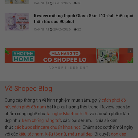
06/07/2026
36
Review mặt nạ thạch Glass Skin L’Oréal: Hiệu quả
thần tốc sau 90 phút
29/05/2026
22
x
ADVERTISEMENT
Về Shopee Blog
Cung cấp thông tin về kinh nghiệm mua sắm, gợi ý
cách phối đồ
nữ,
cách phối đồ nam
bắt kịp xu hướng thời trang. Review các sản
phẩm công nghệ như
tai nghe Bluetooth tốt
và các sản phẩm làm
đẹp như:
kem chống nắng tốt
, các loại serum,… chia sẻ kiến
thức
các bước skincare chuẩn khoa học
. Chăm sóc cơ thể mỗi ngày
với các
kiểu tóc nam,
kiểu tóc nữ
,
mẫu nail đẹp
. Bí quyết
dọn dẹp