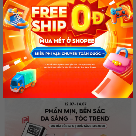
hiện phương pháp
làm đẹp
này!
x
Bài viết
liên quan