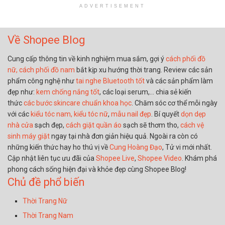
ADVERTISEMENT
Về Shopee Blog
Cung cấp thông tin về kinh nghiệm mua sắm, gợi ý
cách phối đồ
nữ,
cách phối đồ nam
bắt kịp xu hướng thời trang. Review các sản
phẩm công nghệ như
tai nghe Bluetooth tốt
và các sản phẩm làm
đẹp như:
kem chống nắng tốt
, các loại serum,… chia sẻ kiến
thức
các bước skincare chuẩn khoa học
. Chăm sóc cơ thể mỗi ngày
với các
kiểu tóc nam,
kiểu tóc nữ
,
mẫu nail đẹp
. Bí quyết
dọn dẹp
nhà cửa
sạch đẹp,
cách giặt quần áo
sạch sẽ thơm tho,
cách vệ
sinh máy giặt
ngay tại nhà đơn giản hiệu quả. Ngoài ra còn có
những kiến thức hay ho thú vị về
Cung Hoàng Đạo
, Tử vi mới nhất.
Cập nhật liên tục ưu đãi của
Shopee Live
,
Shopee Video
. Khám phá
phong cách sống hiện đại và khỏe đẹp cùng Shopee Blog!
Chủ đề phổ biến
Thời Trang Nữ
Thời Trang Nam