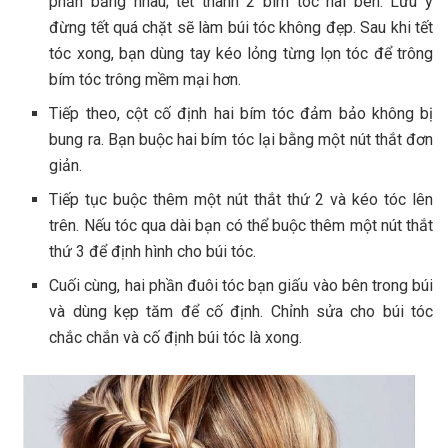
phần bằng nhau; tết thành 2 bím tóc hai bên. Lưu ý
đừng tết quá chặt sẽ làm búi tóc không đẹp. Sau khi tết
tóc xong, bạn dùng tay kéo lỏng từng lọn tóc để trông
bím tóc trông mềm mại hơn.
Tiếp theo, cột cố định hai bím tóc đảm bảo không bị
bung ra. Bạn buộc hai bím tóc lại bằng một nút thắt đơn
giản.
Tiếp tục buộc thêm một nút thắt thứ 2 và kéo tóc lên
trên. Nếu tóc qua dài bạn có thể buộc thêm một nút thắt
thứ 3 để định hình cho búi tóc.
Cuối cùng, hai phần đuôi tóc bạn giấu vào bên trong búi
và dùng kẹp tăm để cố định. Chỉnh sửa cho búi tóc
chắc chắn và cố định búi tóc là xong.