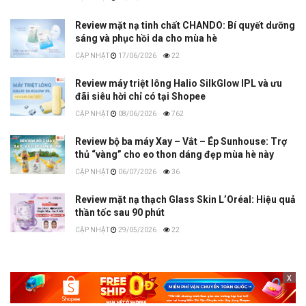
Review mặt nạ tinh chất CHANDO: Bí quyết dưỡng
sáng và phục hồi da cho mùa hè
17/06/2026
22
Review máy triệt lông Halio SilkGlow IPL và ưu
đãi siêu hời chỉ có tại Shopee
08/06/2026
762
Review bộ ba máy Xay – Vắt – Ép Sunhouse: Trợ
thủ “vàng” cho eo thon dáng đẹp mùa hè này
06/07/2026
36
Review mặt nạ thạch Glass Skin L’Oréal: Hiệu quả
thần tốc sau 90 phút
29/05/2026
22
x