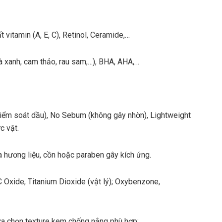
 vitamin (A, E, C), Retinol, Ceramide,…
rà xanh, cam thảo, rau sam,…), BHA, AHA,…
kiểm soát dầu), No Sebum (không gây nhờn), Lightweight
c vật.
hương liệu, cồn hoặc paraben gây kích ứng.
 Oxide, Titanium Dioxide (vật lý); Oxybenzone,
lựa chọn texture kem chống nắng phù hợp: