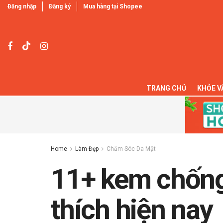
Đăng nhập
Đăng ký
Mua hàng tại Shopee
TRANG CHỦ
KHỎE V
Home
Làm Đẹp
Chăm Sóc Da Mặt
11+ kem chốn
thích hiện nay