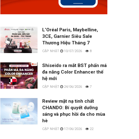
L’Oréal Paris, Maybelline,
3CE, Garnier Siêu Sale
Thương Hiệu Tháng 7
10/07/2026
8
Shiseido ra mắt BST phấn má
đa năng Color Enhancer thế
hệ mới
24/06/2026
7
Review mặt nạ tinh chất
CHANDO: Bí quyết dưỡng
sáng và phục hồi da cho mùa
hè
17/06/2026
22