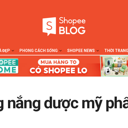
À ĐẸP
PHONG CÁCH SỐNG
SHOPEE NEWS
THỜI TRAN
g nắng dược mỹ ph