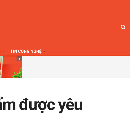
G
TIN CÔNG NGHỆ
x
ẩm được yêu