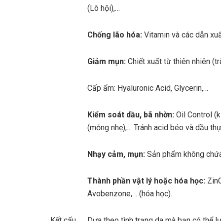
(Lô hội),…
Chống lão hóa:
Vitamin và các dẫn xuất
Giảm mụn:
Chiết xuất từ thiên nhiên (t
Cấp ẩm: Hyaluronic Acid, Glycerin,…
Kiểm soát dầu, bã nhờn:
Oil Control (
(mỏng nhẹ),… Tránh acid béo và dầu thự
Nhạy cảm, mụn:
Sản phẩm không chứa 
Thành phần vật lý hoặc hóa học:
ZinC
Avobenzone,… (hóa học).
Kết cấu
Dựa theo tình trạng da mà bạn có thể 