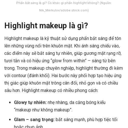
Phấn bắt sáng là gì? Có khác gì phấn highlight không? (Nguồn:
Nik_Merkulov/adobe.stock.com)
Highlight makeup là gì?
Highlight makeup là kỹ thuật sử dụng phấn bắt sáng để tôn
lên những vùng nổi trên khuôn mặt. Khi ánh sáng chiếu vào,
các điểm này sẽ bắt sáng tự nhiên, giúp gương mặt rạng rỡ,
tươi tắn và có hiệu ứng “glow from within” – sáng từ bên
trong. Trong makeup chuyên nghiệp, highlight thường đi kèm
với contour (đánh khối). Hai bước này phối hợp tạo hiệu ứng
thị giác giúp khuôn mặt trông cân đối, nhỏ gọn và có chiều
sâu hơn. Highlight makeup có nhiều phong cách:
Glowy tự nhiên:
nhẹ nhàng, da căng bóng kiểu
“makeup như không makeup”.
Glam – sang trọng:
bắt sáng mạnh, phù hợp tiệc tối
hoặc chụp ảnh.