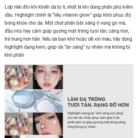
Lớp nền đôi khi khiến da bị lì, nhất là khi dùng phấn phủ kiềm
dầu. Highlight chính là “liều vitamin glow” giúp khôi phục độ
bóng khỏe cho da. Một chút phấn bắt sáng ở vùng gò má,
đầu mũi hay cằm giúp gương mặt trông tươi tắn, căng mịn,
trẻ trung hơn hẳn. Nếu da bạn khô hoặc dễ xỉn màu, hãy dùng
highlight dạng kem, giúp da “ăn sáng” tự nhiên mà không bị
khô phấn.