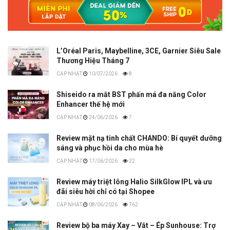
L’Oréal Paris, Maybelline, 3CE, Garnier Siêu Sale
Thương Hiệu Tháng 7
10/07/2026
8
Shiseido ra mắt BST phấn má đa năng Color
Enhancer thế hệ mới
24/06/2026
7
Review mặt nạ tinh chất CHANDO: Bí quyết dưỡng
sáng và phục hồi da cho mùa hè
17/06/2026
22
Review máy triệt lông Halio SilkGlow IPL và ưu
đãi siêu hời chỉ có tại Shopee
08/06/2026
762
Review bộ ba máy Xay – Vắt – Ép Sunhouse: Trợ