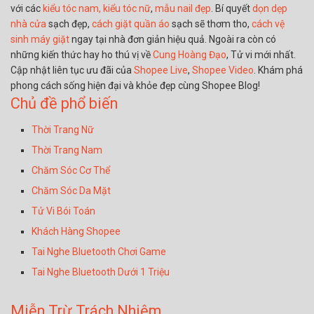
với các
kiểu tóc nam,
kiểu tóc nữ
,
mẫu nail đẹp
. Bí quyết
dọn dẹp
nhà cửa
sạch đẹp,
cách giặt quần áo
sạch sẽ thơm tho,
cách vệ
sinh máy giặt
ngay tại nhà đơn giản hiệu quả. Ngoài ra còn có
những kiến thức hay ho thú vị về
Cung Hoàng Đạo
, Tử vi mới nhất.
Cập nhật liên tục ưu đãi của
Shopee Live
,
Shopee Video
. Khám phá
phong cách sống hiện đại và khỏe đẹp cùng Shopee Blog!
Chủ đề phổ biến
Thời Trang Nữ
Thời Trang Nam
Chăm Sóc Cơ Thể
Chăm Sóc Da Mặt
Tử Vi Bói Toán
Khách Hàng Shopee
Tai Nghe Bluetooth Chơi Game
Tai Nghe Bluetooth Dưới 1 Triệu
Miễn Trừ Trách Nhiệm