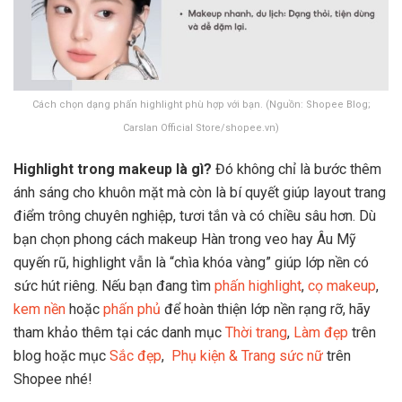
Cách chọn dạng phấn highlight phù hợp với bạn. (Nguồn: Shopee Blog;
Carslan Official Store/shopee.vn)
Highlight trong makeup là gì?
Đó không chỉ là bước thêm
ánh sáng cho khuôn mặt mà còn là bí quyết giúp layout trang
điểm trông chuyên nghiệp, tươi tắn và có chiều sâu hơn. Dù
bạn chọn phong cách makeup Hàn trong veo hay Âu Mỹ
quyến rũ, highlight vẫn là “chìa khóa vàng” giúp lớp nền có
sức hút riêng. Nếu bạn đang tìm
phấn highlight
,
cọ makeup
,
kem nền
hoặc
phấn phủ
để hoàn thiện lớp nền rạng rỡ, hãy
tham khảo thêm tại các danh mục
Thời trang
,
Làm đẹp
trên
blog hoặc mục
Sắc đẹp
,
Phụ kiện & Trang sức nữ
trên
Shopee nhé!