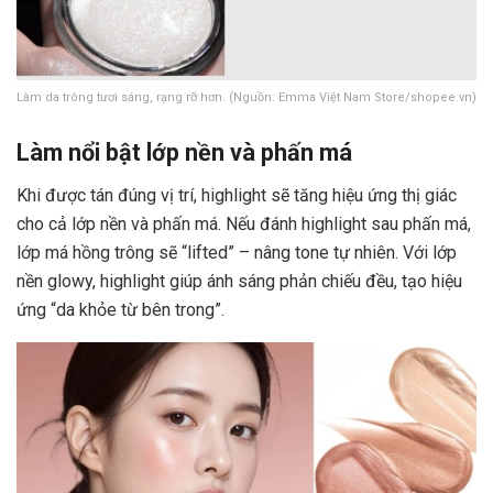
Làm da trông tươi sáng, rạng rỡ hơn. (Nguồn: Emma Việt Nam Store/shopee.vn)
Làm nổi bật lớp nền và phấn má
Khi được tán đúng vị trí, highlight sẽ tăng hiệu ứng thị giác
cho cả lớp nền và phấn má. Nếu đánh highlight sau phấn má,
lớp má hồng trông sẽ “lifted” – nâng tone tự nhiên. Với lớp
nền glowy, highlight giúp ánh sáng phản chiếu đều, tạo hiệu
ứng “da khỏe từ bên trong”.