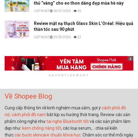
thủ “vàng” cho eo thon dáng đẹp mùa hè này
06/07/2026
36
Review mặt nạ thạch Glass Skin L’Oréal: Hiệu quả
thần tốc sau 90 phút
29/05/2026
22
x
ADVERTISEMENT
Về Shopee Blog
Cung cấp thông tin về kinh nghiệm mua sắm, gợi ý
cách phối đồ
nữ,
cách phối đồ nam
bắt kịp xu hướng thời trang. Review các sản
phẩm công nghệ như
tai nghe Bluetooth tốt
và các sản phẩm làm
đẹp như:
kem chống nắng tốt
, các loại serum,… chia sẻ kiến
thức
các bước skincare chuẩn khoa học
. Chăm sóc cơ thể mỗi ngày