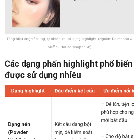
Tăng hiệu ứng trẻ trung, tự nhiên khi sử dụng highlight. (Nguồn: Daimanpu &
x
Maffick House/shopee.vn)
Các dạng phấn highlight phổ biến
được sử dụng nhiều
Dạng highlight
Đặc điểm kết cấu
Ưu điểm nổi bật
– Dễ tán, tiện lợi,
phù hợp cho ngườ
mới bắt đầu
Dạng nén
Kết cấu dạng bột
(Powder
mịn, dễ kiểm soát
– Cho độ bắt sán